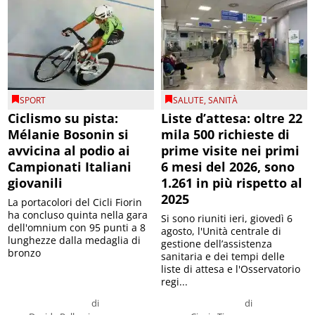
SPORT
SALUTE
,
SANITÀ
Ciclismo su pista:
Liste d’attesa: oltre 22
Mélanie Bosonin si
mila 500 richieste di
avvicina al podio ai
prime visite nei primi
Campionati Italiani
6 mesi del 2026, sono
giovanili
1.261 in più rispetto al
2025
La portacolori del Cicli Fiorin
ha concluso quinta nella gara
Si sono riuniti ieri, giovedì 6
dell'omnium con 95 punti a 8
agosto, l'Unità centrale di
lunghezze dalla medaglia di
gestione dell’assistenza
bronzo
sanitaria e dei tempi delle
liste di attesa e l'Osservatorio
regi...
di
di