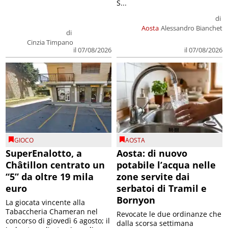
S...
di
Aosta
Alessandro Bianchet
di
Cinzia Timpano
il 07/08/2026
il 07/08/2026
GIOCO
AOSTA
SuperEnalotto, a
Aosta: di nuovo
Châtillon centrato un
potabile l’acqua nelle
“5” da oltre 19 mila
zone servite dai
euro
serbatoi di Tramil e
Bornyon
La giocata vincente alla
Tabaccheria Chameran nel
Revocate le due ordinanze che
concorso di giovedì 6 agosto; il
dalla scorsa settimana