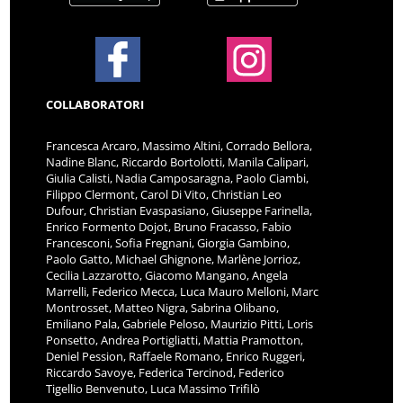
COLLABORATORI
Francesca Arcaro, Massimo Altini, Corrado Bellora,
Nadine Blanc, Riccardo Bortolotti, Manila Calipari,
Giulia Calisti, Nadia Camposaragna, Paolo Ciambi,
Filippo Clermont, Carol Di Vito, Christian Leo
Dufour, Christian Evaspasiano, Giuseppe Farinella,
Enrico Formento Dojot, Bruno Fracasso, Fabio
Francesconi, Sofia Fregnani, Giorgia Gambino,
Paolo Gatto, Michael Ghignone, Marlène Jorrioz,
Cecilia Lazzarotto, Giacomo Mangano, Angela
Marrelli, Federico Mecca, Luca Mauro Melloni, Marc
Montrosset, Matteo Nigra, Sabrina Olibano,
Emiliano Pala, Gabriele Peloso, Maurizio Pitti, Loris
Ponsetto, Andrea Portigliatti, Mattia Pramotton,
Deniel Pession, Raffaele Romano, Enrico Ruggeri,
Riccardo Savoye, Federica Tercinod, Federico
Tigellio Benvenuto, Luca Massimo Trifilò