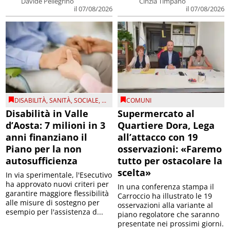
Davide Pellegrino
Cinzia Timpano
il 07/08/2026
il 07/08/2026
DISABILITÀ
,
SANITÀ
,
SOCIALE
, ...
COMUNI
Disabilità in Valle
Supermercato al
d’Aosta: 7 milioni in 3
Quartiere Dora, Lega
anni finanziano il
all’attacco con 19
Piano per la non
osservazioni: «Faremo
autosufficienza
tutto per ostacolare la
scelta»
In via sperimentale, l'Esecutivo
ha approvato nuovi criteri per
In una conferenza stampa il
garantire maggiore flessibilità
Carroccio ha illustrato le 19
alle misure di sostegno per
osservazioni alla variante al
esempio per l'assistenza d...
piano regolatore che saranno
presentate nei prossimi giorni.