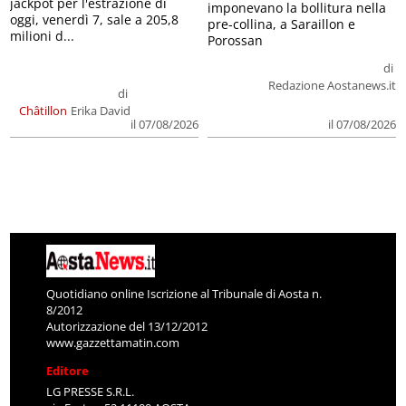
jackpot per l'estrazione di
imponevano la bollitura nella
oggi, venerdì 7, sale a 205,8
pre-collina, a Saraillon e
milioni d...
Porossan
di
Redazione Aostanews.it
di
Châtillon
Erika David
il 07/08/2026
il 07/08/2026
Quotidiano online Iscrizione al Tribunale di Aosta n.
8/2012
Autorizzazione del 13/12/2012
www.gazzettamatin.com
Editore
LG PRESSE S.R.L.