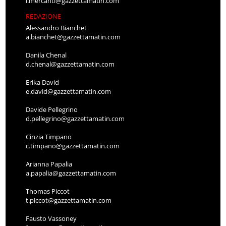
l.mercanti@gazzettamatin.com
REDAZIONE
Alessandro Bianchet
a.bianchet@gazzettamatin.com
Danila Chenal
d.chenal@gazzettamatin.com
Erika David
e.david@gazzettamatin.com
Davide Pellegrino
d.pellegrino@gazzettamatin.com
Cinzia Timpano
c.timpano@gazzettamatin.com
Arianna Papalia
a.papalia@gazzettamatin.com
Thomas Piccot
t.piccot@gazzettamatin.com
Fausto Vassoney