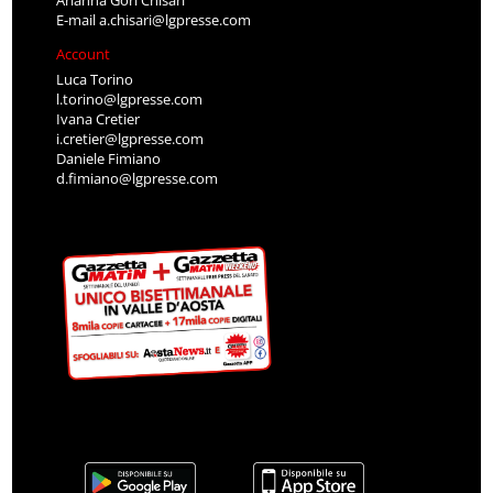
Arianna Gori Chisari
E-mail
a.chisari@lgpresse.com
Account
Luca Torino
l.torino@lgpresse.com
Ivana Cretier
i.cretier@lgpresse.com
Daniele Fimiano
d.fimiano@lgpresse.com