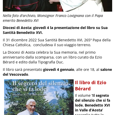
Nella foto d'archivio, Monsignor Franco Lovignana con il Papa
emerito Benedetto XVI
Diocesi di Aosta: giovedì 4 la presentazione del libro su Sua
Santità Benedetto XVI.
Il 31 dicembre 2022 Sua Santità Benedetto XVI, 265º Papa della
Chiesa Cattolica, concludeva il suo viaggio terreno.
La Diocesi di Aosta celebra la Sua memoria, nel primo
anniversario dalla scomparsa, con un libro curato da Ezio
Bérard e edito dalla Tipografia Duc.
Il libro sarà presentato
giovedì 4 gennaio
, alle ore 18, al
salone
del Vescovado
.
Il libro di Ezio
Bérard
Il volume
‘Il segreto
del silenzio che si fa
lode. Benedetto XVI
in Valle d’Aosta’
raccoglie tutte le