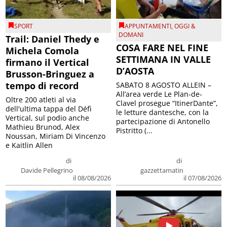
SPORT
APPUNTAMENTI
,
OGGI &
DOMANI
Trail: Daniel Thedy e
COSA FARE NEL FINE
Michela Comola
SETTIMANA IN VALLE
firmano il Vertical
D’AOSTA
Brusson-Bringuez a
tempo di record
SABATO 8 AGOSTO ALLEIN –
All’area verde Le Plan-de-
Oltre 200 atleti al via
Clavel prosegue “ItinerDante”,
dell'ultima tappa del Défì
le letture dantesche, con la
Vertical, sul podio anche
partecipazione di Antonello
Mathieu Brunod, Alex
Pistritto (...
Noussan, Miriam Di Vincenzo
e Kaitlin Allen
di
di
Davide Pellegrino
gazzettamatin
il 08/08/2026
il 07/08/2026