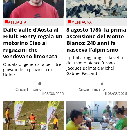
ATTUALITA'
MONTAGNA
Dalle Valle d’Aosta al
8 agosto 1786, la prima
Friuli: Henry regala un
ascensione del Monte
motorino Ciao ai
Bianco: 240 anni fa
ragazzini che
nasceva l’alpinismo
vendevano limonata
I primi a raggiungere la vetta
del Monte Bianco furono
Ondata di generosità per i tre
Jacques Balmat e Michel
giovani della provincia di
Gabriel Paccard
Udine
di
di
Cinzia Timpano
Cinzia Timpano
il 08/08/2026
il 08/08/2026