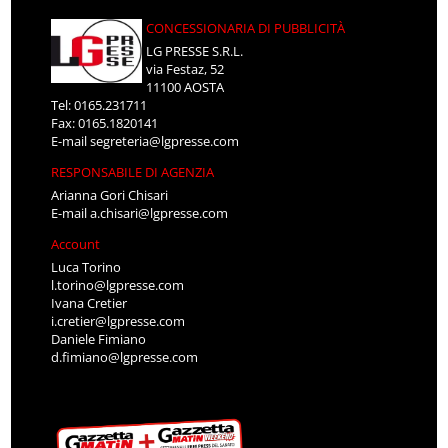
CONCESSIONARIA DI PUBBLICITÀ
LG PRESSE S.R.L.
via Festaz, 52
11100 AOSTA
Tel: 0165.231711
Fax: 0165.1820141
E-mail
segreteria@lgpresse.com
RESPONSABILE DI AGENZIA
Arianna Gori Chisari
E-mail
a.chisari@lgpresse.com
Account
Luca Torino
l.torino@lgpresse.com
Ivana Cretier
i.cretier@lgpresse.com
Daniele Fimiano
d.fimiano@lgpresse.com