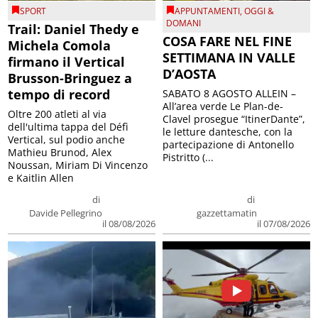
SPORT
APPUNTAMENTI
,
OGGI &
DOMANI
Trail: Daniel Thedy e
COSA FARE NEL FINE
Michela Comola
SETTIMANA IN VALLE
firmano il Vertical
D’AOSTA
Brusson-Bringuez a
tempo di record
SABATO 8 AGOSTO ALLEIN –
All’area verde Le Plan-de-
Oltre 200 atleti al via
Clavel prosegue “ItinerDante”,
dell'ultima tappa del Défì
le letture dantesche, con la
Vertical, sul podio anche
partecipazione di Antonello
Mathieu Brunod, Alex
Pistritto (...
Noussan, Miriam Di Vincenzo
e Kaitlin Allen
di
di
Davide Pellegrino
gazzettamatin
il 08/08/2026
il 07/08/2026