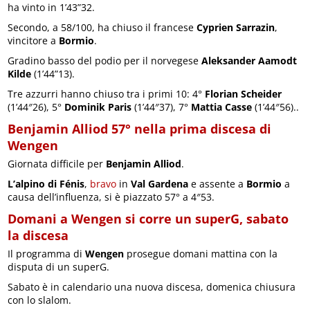
ha vinto in 1’43”32.
Secondo, a 58/100, ha chiuso il francese
Cyprien Sarrazin
,
vincitore a
Bormio
.
Gradino basso del podio per il norvegese
Aleksander Aamodt
Kilde
(1’44”13).
Tre azzurri hanno chiuso tra i primi 10: 4°
Florian Scheider
(1’44″26), 5°
Dominik Paris
(1’44″37), 7°
Mattia Casse
(1’44″56)..
Benjamin Alliod 57° nella prima discesa di
Wengen
Giornata difficile per
Benjamin Alliod
.
L’alpino di Fénis
,
bravo
in
Val Gardena
e assente a
Bormio
a
causa dell’influenza, si è piazzato 57° a 4″53.
Domani a Wengen si corre un superG, sabato
la discesa
Il programma di
Wengen
prosegue domani mattina con la
disputa di un superG.
Sabato è in calendario una nuova discesa, domenica chiusura
con lo slalom.