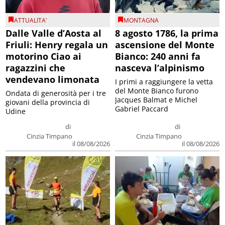
ATTUALITA'
MONTAGNA
Dalle Valle d’Aosta al
8 agosto 1786, la prima
Friuli: Henry regala un
ascensione del Monte
motorino Ciao ai
Bianco: 240 anni fa
ragazzini che
nasceva l’alpinismo
vendevano limonata
I primi a raggiungere la vetta
del Monte Bianco furono
Ondata di generosità per i tre
Jacques Balmat e Michel
giovani della provincia di
Gabriel Paccard
Udine
di
di
Cinzia Timpano
Cinzia Timpano
il 08/08/2026
il 08/08/2026