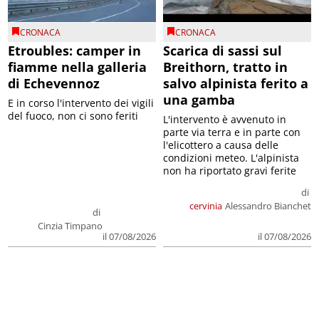
CRONACA
CRONACA
Etroubles: camper in
Scarica di sassi sul
fiamme nella galleria
Breithorn, tratto in
di Echevennoz
salvo alpinista ferito a
una gamba
E in corso l'intervento dei vigili
del fuoco, non ci sono feriti
L'intervento è avvenuto in
parte via terra e in parte con
l'elicottero a causa delle
condizioni meteo. L'alpinista
non ha riportato gravi ferite
di
cervinia
Alessandro Bianchet
di
Cinzia Timpano
il 07/08/2026
il 07/08/2026