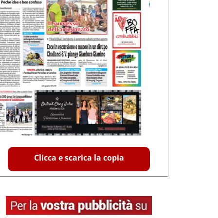
Clicca e scarica la copia