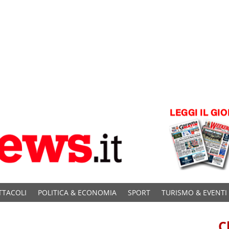
TTACOLI
POLITICA & ECONOMIA
SPORT
TURISMO & EVENTI
C