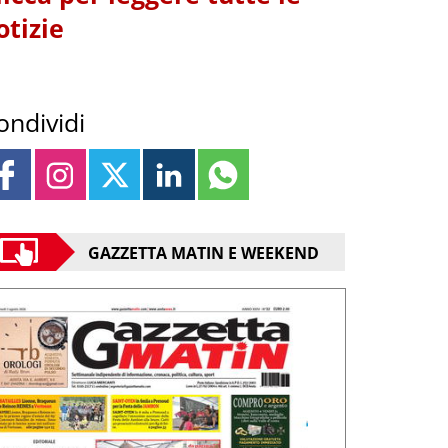
otizie
ondividi
GAZZETTA MATIN E WEEKEND