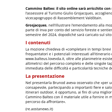
Cammino Balteo: il sito online sarà arricchito con
l’assessore al Turismo Giulio Grojacques, accogli
vicecapogruppo di Rassemblement Valdôtain.
Grosjacques
, nell’illustrare l’emendamento alla moz
parte di Inva per conto del servizio foreste e sentier
semestre del 2024, dopodiché sarà caricato sul sito
I contenuti
La mozione chiedeva di «completare in tempi brevi l
frequentatori e i potenziali interessati all’itinerar
www.balteus.lovevda.it, oltre alle planimetrie esiste
altimetrici del percorso completo e delle singole t
immediata delle difficoltà e particolarità tecniche d
La presentazione
Nel presentarla Brunod aveva osservato che «per u
consapevole, partecipando a importanti fiere e salo
itinerari outdoor, è opportuno, ai fini di una migliore
Cammino Balteo con il materiale utile a fornire in mod
percorso da affrontare».
(re.aostanews.it)