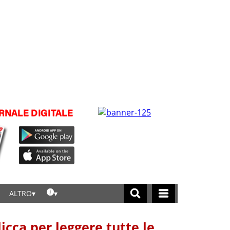
ALTRO
licca per leggere tutte le