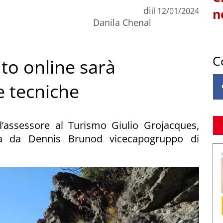
di
il
12/01/2024
n
Danila Chenal
C
ito online sarà
e tecniche
 l’assessore al Turismo Giulio Grojacques,
ta da Dennis Brunod vicecapogruppo di