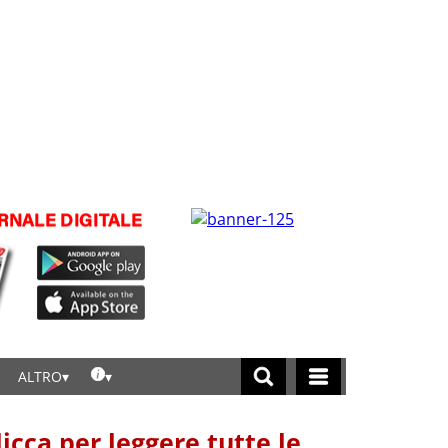
ALTRO
licca per leggere tutte le