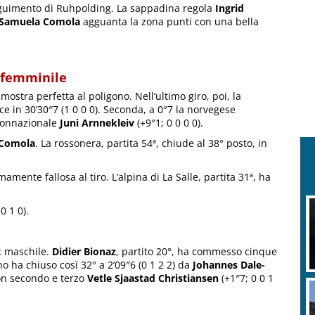
seguimento di Ruhpolding. La sappadina regola
Ingrid
Samuela Comola
agguanta la zona punti con una bella
t femminile
mostra perfetta al poligono. Nell’ultimo giro, poi, la
e in 30’30″7 (1 0 0 0). Seconda, a 0″7 la norvegese
 connazionale
Juni Arnnekleiv
(+9″1; 0 0 0 0).
 Comola
. La rossonera, partita 54ª, chiude al 38° posto, in
mamente fallosa al tiro. L’alpina di La Salle, partita 31ª, ha
0 1 0).
it maschile.
Didier Bionaz
, partito 20°, ha commesso cinque
no ha chiuso così 32° a 2’09″6 (0 1 2 2) da
Johannes Dale-
con secondo e terzo
Vetle Sjaastad Christiansen
(+1″7; 0 0 1