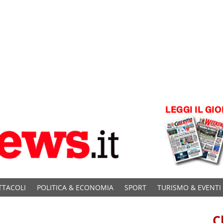
TTACOLI
POLITICA & ECONOMIA
SPORT
TURISMO & EVENTI
C