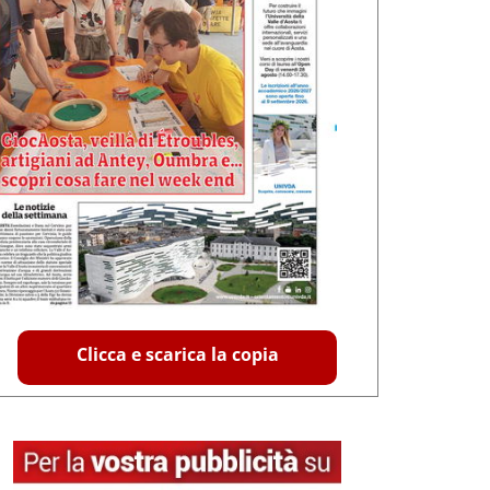
Clicca e scarica la copia