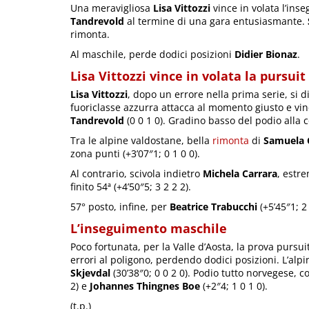
Una meravigliosa
Lisa Vittozzi
vince in volata l’in
Tandrevold
al termine di una gara entusiasmante.
rimonta.
Al maschile, perde dodici posizioni
Didier Bionaz
.
Lisa Vittozzi vince in volata la pursui
Lisa Vittozzi
, dopo un errore nella prima serie, si di
fuoriclasse azzurra attacca al momento giusto e vinc
Tandrevold
(0 0 1 0). Gradino basso del podio alla
Tra le alpine valdostane, bella
rimonta
di
Samuela
zona punti (+3’07″1; 0 1 0 0).
Al contrario, scivola indietro
Michela Carrara
, estre
finito 54ª (+4’50″5; 3 2 2 2).
57° posto, infine, per
Beatrice Trabucchi
(+5’45″1; 2 
L’inseguimento maschile
Poco fortunata, per la Valle d’Aosta, la prova pursu
errori al poligono, perdendo dodici posizioni. L’alpi
Skjevdal
(30’38″0; 0 0 2 0). Podio tutto norvegese, 
2) e
Johannes Thingnes Boe
(+2″4; 1 0 1 0).
(t.p.)