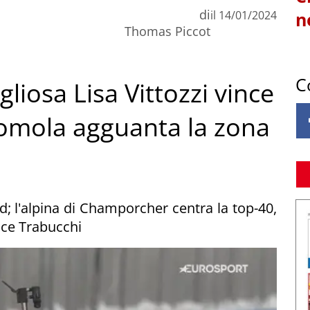
di
il
14/01/2024
n
Thomas Piccot
C
liosa Lisa Vittozzi vince
Comola agguanta la zona
; l'alpina di Champorcher centra la top-40,
ice Trabucchi