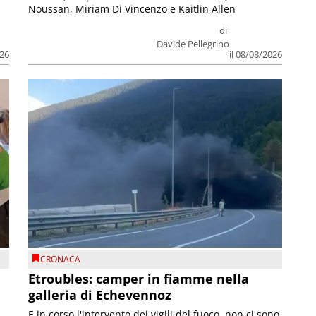
Noussan, Miriam Di Vincenzo e Kaitlin Allen
di
Davide Pellegrino
026
il 08/08/2026
CRONACA
Etroubles: camper in fiamme nella
galleria di Echevennoz
E in corso l'intervento dei vigili del fuoco, non ci sono