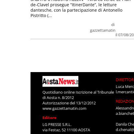
de-Clavel prosegue “ItinerDante”, le letture
dantesche, con la partecipazione di Antonello
Pistritto (...
di
gazzettamatin
il 07/08/2
DIRETTOR
Luca Merc
l.mercant
Quotidiano online Iscrizione al Tribunale
di Aosta n. 8/2012
REDAZIO
Autorizzazione del 13/12/2012
Alessandr
www.gazzettamatin.com
a.bianche
Editore
Danila Ch
LG PRESSE S.R.L.
d.chenal@
via Festaz, 52 11100 AOSTA