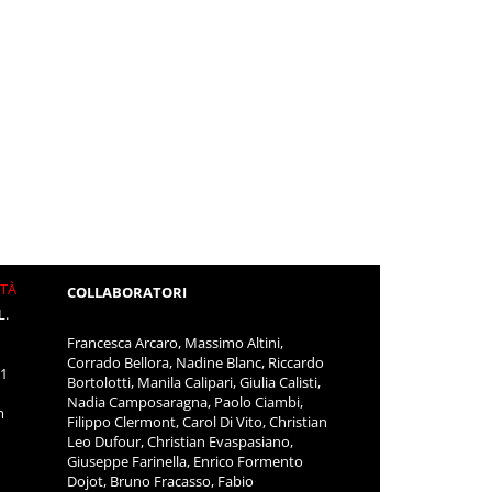
ITÀ
COLLABORATORI
L.
Francesca Arcaro, Massimo Altini,
Corrado Bellora, Nadine Blanc, Riccardo
11
Bortolotti, Manila Calipari, Giulia Calisti,
Nadia Camposaragna, Paolo Ciambi,
m
Filippo Clermont, Carol Di Vito, Christian
Leo Dufour, Christian Evaspasiano,
Giuseppe Farinella, Enrico Formento
Dojot, Bruno Fracasso, Fabio