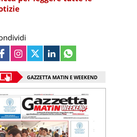
otizie
ondividi
GAZZETTA MATIN E WEEKEND