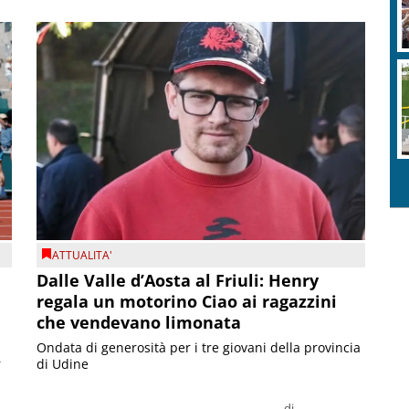
F
c
ATTUALITA'
Dalle Valle d’Aosta al Friuli: Henry
regala un motorino Ciao ai ragazzini
che vendevano limonata
Ondata di generosità per i tre giovani della provincia
r
di Udine
di