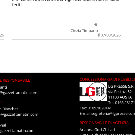
feriti
di
Cinzia Timpano
026
il 07/08/2026
CONCESSIONARIA DI PUBBLIC
E RESPONSABILE
LG PRESSE S.R.
anti
via Festaz, 52
i@gazzettamatin.com
11100 AOSTA
NE
Tel: 0165.2317
Fax: 0165.1820141
o Bianchet
E-mail
segreteria@lgpresse.co
t@gazzettamatin.com
RESPONSABILE DI AGENZIA
enal
Arianna Gori Chisari
gazzettamatin.com
E-mail
a.chisari@lgpresse.com