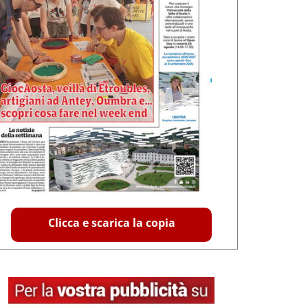
Clicca e scarica la copia