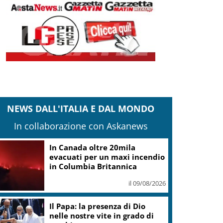
NEWS DALL'ITALIA E DAL MONDO
In collaborazione con Askanews
Coldiretti: Filiera bufalina
solida ed in crescita continua
il 09/08/2026
Nals Margreid racconta
l’estate con tre vini simbolo
dell’Alto Adige