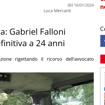
di
il
16/01/2024
n
Luca Mercanti
C
: Gabriel Falloni
initiva a 24 anni
ione rigettando il ricorso dell'avvocato