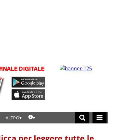
ALTRO
licca per leggere tutte le