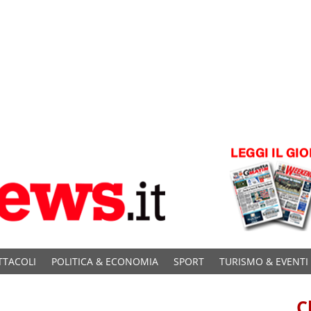
TTACOLI
POLITICA & ECONOMIA
SPORT
TURISMO & EVENTI
C