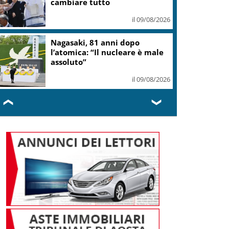
il 09/08/2026
edercontribuenti Roma: Basta trasformare
entro storico in grande albergo di lusso
il 09/08/2026
❮
❯