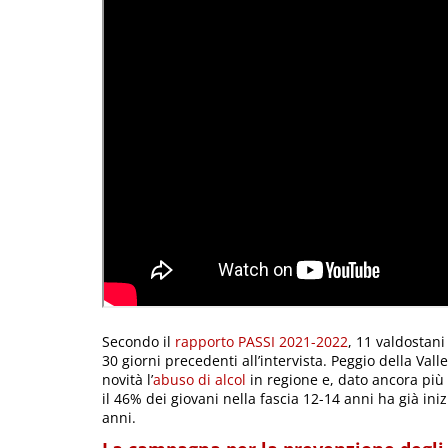
Secondo il
rapporto PASSI 2021-2022
, 11 valdostani
30 giorni precedenti all’intervista. Peggio della Vall
novità l’
abuso di alcol
in regione e, dato ancora più
il 46% dei giovani nella fascia 12-14 anni ha già in
anni.