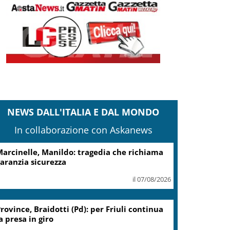
NEWS DALL'ITALIA E DAL MONDO
In collaborazione con Askanews
cciaierie Valbruna, Bitonci: trovato punto
i equilibrio
il 07/08/2026
Coin, accordo con sindacati su
piano risanamento e rilancio