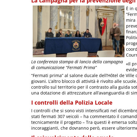
La campagna per la prevenzione degli 
È in 
“Ferm
mira 
preve
finan
Polit
proge
coord
Cour
La conferenza stampa di lancio della campagna
«Il p
di comunicazione “Fermati Prima”
evid
“Fermati prima” al salone ducale dell’Hôtel de Ville d
giovani. L’altro blocco di attività è rivolto alle scuol
controllo sul territorio per il contrasto alla guida sot
una dotazione di attrezzature all’avanguardia di simu
I controlli della Polizia Locale
I controlli che si sono visti intensificati nel dicem
stati fermati 307 veicoli – ha commentato il comand
tecnicamente il progetto – Tra questi è emersa solta
incoraggianti, che dovranno però, essere ulteriormen