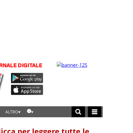
ALTRO
licca per leggere tutte le