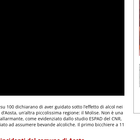
 su 100 dichiarano di aver guidato sotto l’effetto di alcol nei
e d’Aosta, un’altra piccolissima regione: il Molise. Non è una
 allarmante, come evidenziato dallo studio ESPAD del CNR,
iziato ad assumere bevande alcoliche. Il primo bicchiere a 11