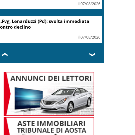
il 07/08/2026
Migranti, Meloni: non c’è
spazio in Ue per chi alimenta
immigrazione clandestina
il 07/08/2026
❮
❯