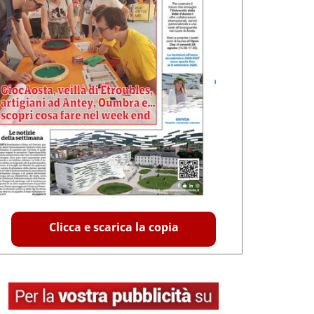
Clicca e scarica la copia