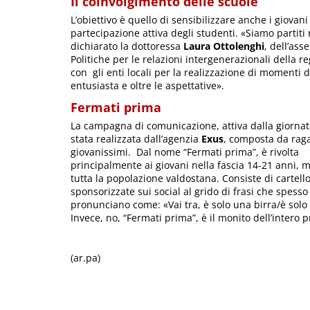
Il coinvolgimento delle scuole
L’obiettivo è quello di sensibilizzare anche i giova
partecipazione attiva degli studenti. «Siamo partiti
dichiarato la dottoressa
Laura Ottolenghi
, dell’ass
Politiche per le relazioni intergenerazionali della r
con gli enti locali per la realizzazione di momenti d
entusiasta e oltre le aspettative».
Fermati prima
La campagna di comunicazione, attiva dalla giornata
stata realizzata dall’agenzia
Exus
, composta da rag
giovanissimi. Dal nome “Fermati prima”, è rivolta
principalmente ai giovani nella fascia 14-21 anni, 
tutta la popolazione valdostana. Consiste di cartello
sponsorizzate sui social al grido di frasi che spesso 
pronunciano come: «Vai tra, è solo una birra/è solo 
Invece, no, “Fermati prima”, è il monito dell’intero p
(ar.pa)