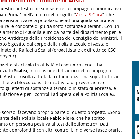
incidenti del comune di Aosta
questo contesto che si inserisce la campagna comunicativa
ati Prima”, nell’ambito del progetto “
Aosta SiCura
“, che
a sensibilizzare la popolazione ad una guida sicura e a
nire le condotte di guida sotto sostanze alteranti. Con un
ziamento di 400mila euro da parte del dipartimento per le
iche Antidroga della Presidenza del Consiglio dei Ministri, il
tto è gestito dal corpo della Polizia Locale di Aosta e
inato da Raffaella Scalisi (progettista e ex direttrice CSC
mayeur).
rogetto si articola in attività di comunicazione – ha
enziato
Scalisi
, in occasione del lancio della campagna
i Aosta – rivolta a tutta la cittadinanza, ma soprattutto ai
e. Il terzo blocco consiste in attività di prevenzione e
to gli effetti di sostanze alteranti o in stato di ebrezza, e
A
lazione e per i controlli ad opera della Polizia Locale».
d
bre scorso, facevano proprio parte di questo progetto. «Sono
ante della Polizia locale
Fabio Fiore
, che ha scritto
nto un persona positiva al test dell’etilometro». Dati
te approfonditi con altri controlli, in diverse fasce orarie.