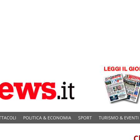
TTACOLI
POLITICA & ECONOMIA
SPORT
TURISMO & EVENTI
C