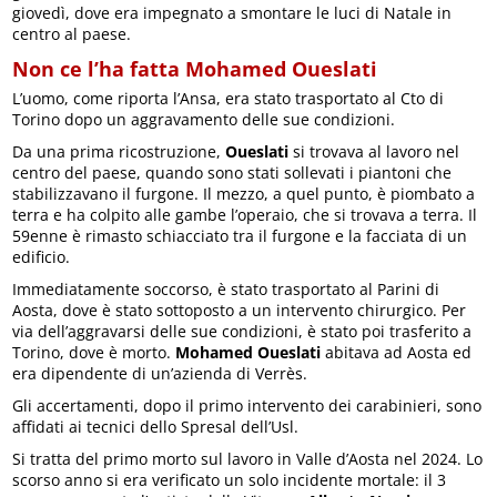
giovedì, dove era impegnato a smontare le luci di Natale in
centro al paese.
Non ce l’ha fatta Mohamed Oueslati
L’uomo, come riporta l’Ansa, era stato trasportato al Cto di
Torino dopo un aggravamento delle sue condizioni.
Da una prima ricostruzione,
Oueslati
si trovava al lavoro nel
centro del paese, quando sono stati sollevati i piantoni che
stabilizzavano il furgone. Il mezzo, a quel punto, è piombato a
terra e ha colpito alle gambe l’operaio, che si trovava a terra. Il
59enne è rimasto schiacciato tra il furgone e la facciata di un
edificio.
Immediatamente soccorso, è stato trasportato al Parini di
Aosta, dove è stato sottoposto a un intervento chirurgico. Per
via dell’aggravarsi delle sue condizioni, è stato poi trasferito a
Torino, dove è morto.
Mohamed Oueslati
abitava ad Aosta ed
era dipendente di un’azienda di Verrès.
Gli accertamenti, dopo il primo intervento dei carabinieri, sono
affidati ai tecnici dello Spresal dell’Usl.
Si tratta del primo morto sul lavoro in Valle d’Aosta nel 2024. Lo
scorso anno si era verificato un solo incidente mortale: il 3