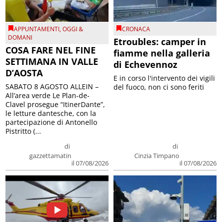
APPUNTAMENTI
,
OGGI &
CRONACA
DOMANI
Etroubles: camper in
COSA FARE NEL FINE
fiamme nella galleria
SETTIMANA IN VALLE
di Echevennoz
D’AOSTA
E in corso l'intervento dei vigili
SABATO 8 AGOSTO ALLEIN –
del fuoco, non ci sono feriti
All’area verde Le Plan-de-
Clavel prosegue “ItinerDante”,
le letture dantesche, con la
partecipazione di Antonello
Pistritto (...
di
di
gazzettamatin
Cinzia Timpano
il 07/08/2026
il 07/08/2026