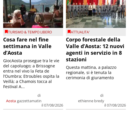
TURISMO & TEMPO LIBERO
ATTUALITA'
Cosa fare nel fine
Corpo forestale della
settimana in Valle
Valle d’Aosta: 12 nuovi
d’Aosta
agenti in servizio in 8
stazioni
GiocAosta prosegue tra le vie
del capoluogo; a Brissogne
Questa mattina, a palazzo
entra nel vivo la Feta de
regionale, si è tenuta la
l’Oumbra; Etroubles ospita la
cerimonia di giuramento
Veillà; a Chamois tocca al
Festival A...
di
di
Aosta
gazzettamatin
ethienne bredy
il 07/08/2026
il 07/08/2026