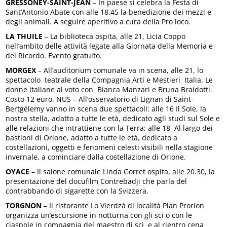
GRESSONEY-SAINT-JEAN
– In paese si celebra la Festa di
Sant’Antonio Abate con alle 18.45 la benedizione dei mezzi e
degli animali. A seguire aperitivo a cura della Pro loco.
LA THUILE
– La biblioteca ospita, alle 21, Licia Coppo
nell’ambito delle attività legate alla Giornata della Memoria e
del Ricordo. Evento gratuito.
MORGEX
– All’auditorium comunale va in scena, alle 21, lo
spettacolo teatrale della Compagnia Arti e Mestieri Italia. Le
donne italiane al voto con Bianca Manzari e Bruna Braidotti.
Costo 12 euro. NUS – All’osservatorio di Lignan di Saint-
Bertgélemy vanno in scena due spettacoli: alle 16 Il Sole, la
nostra stella, adatto a tutte le età, dedicato agli studi sul Sole e
alle relazioni che intrattiene con la Terra; alle 18 Al largo dei
bastioni di Orione, adatto a tutte le età, dedicato a
costellazioni, oggetti e fenomeni celesti visibili nella stagione
invernale, a cominciare dalla costellazione di Orione.
OYACE
– Il salone comunale Linda Gorret ospita, alle 20.30, la
presentazione del docufilm Contrebadji che parla del
contrabbando di sigarette con la Svizzera.
TORGNON
– Il ristorante Lo Vierdzà di località Plan Prorion
organizza un’escursione in notturna con gli sci o con le
ciaspole in compagnia del maestro di sci e al rientro cena