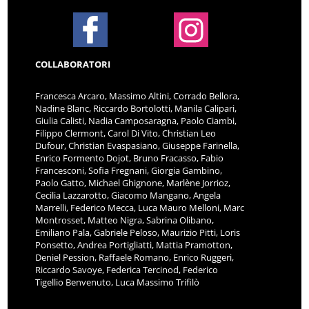
COLLABORATORI
Francesca Arcaro, Massimo Altini, Corrado Bellora,
Nadine Blanc, Riccardo Bortolotti, Manila Calipari,
Giulia Calisti, Nadia Camposaragna, Paolo Ciambi,
Filippo Clermont, Carol Di Vito, Christian Leo
Dufour, Christian Evaspasiano, Giuseppe Farinella,
Enrico Formento Dojot, Bruno Fracasso, Fabio
Francesconi, Sofia Fregnani, Giorgia Gambino,
Paolo Gatto, Michael Ghignone, Marlène Jorrioz,
Cecilia Lazzarotto, Giacomo Mangano, Angela
Marrelli, Federico Mecca, Luca Mauro Melloni, Marc
Montrosset, Matteo Nigra, Sabrina Olibano,
Emiliano Pala, Gabriele Peloso, Maurizio Pitti, Loris
Ponsetto, Andrea Portigliatti, Mattia Pramotton,
Deniel Pession, Raffaele Romano, Enrico Ruggeri,
Riccardo Savoye, Federica Tercinod, Federico
Tigellio Benvenuto, Luca Massimo Trifilò