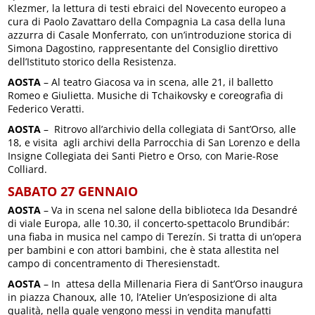
Klezmer, la lettura di testi ebraici del Novecento europeo a
cura di Paolo Zavattaro della Compagnia La casa della luna
azzurra di Casale Monferrato, con un’introduzione storica di
Simona Dagostino, rappresentante del Consiglio direttivo
dell’Istituto storico della Resistenza.
AOSTA
– Al teatro Giacosa va in scena, alle 21, il balletto
Romeo e Giulietta. Musiche di Tchaikovsky e coreografia di
Federico Veratti.
AOSTA
– Ritrovo all’archivio della collegiata di Sant’Orso, alle
18, e visita agli archivi della Parrocchia di San Lorenzo e della
Insigne Collegiata dei Santi Pietro e Orso, con Marie-Rose
Colliard.
SABATO 27 GENNAIO
AOSTA
– Va in scena nel salone della biblioteca Ida Desandré
di viale Europa, alle 10.30, il concerto-spettacolo Brundibár:
una fiaba in musica nel campo di Terezín. Si tratta di un’opera
per bambini e con attori bambini, che è stata allestita nel
campo di concentramento di Theresienstadt.
AOSTA
– In attesa della Millenaria Fiera di Sant’Orso inaugura
in piazza Chanoux, alle 10, l’Atelier Un’esposizione di alta
qualità, nella quale vengono messi in vendita manufatti