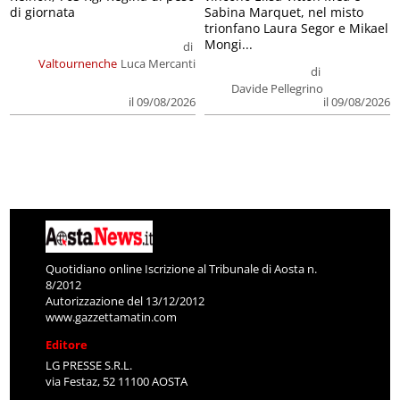
di giornata
Sabina Marquet, nel misto
trionfano Laura Segor e Mikael
Mongi...
di
Valtournenche
Luca Mercanti
di
Davide Pellegrino
il 09/08/2026
il 09/08/2026
Quotidiano online Iscrizione al Tribunale di Aosta n.
8/2012
Autorizzazione del 13/12/2012
www.gazzettamatin.com
Editore
LG PRESSE S.R.L.
via Festaz, 52 11100 AOSTA