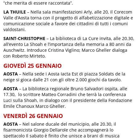
“che merita di essere raccontata”.
LA THUILE
– Nella sala manifestazioni Arly, alle 20, il Corecom
Valle d’Aosta torna con il progetto di alfabetizzazione digitale e
comunicazione sociale a favore dei cittadini di tutti i comuni
valdostani.
SAINT-CHRISTOPHE
– La biblioteca di La Cure invita, alle 20.30,
all’evento La Shoah e l’importanza della memoria a 80 anni da
Auschwitz. Introduce Cristina Viglino; Marco Gheller dialoga
con Roberto Mirteto.
GIOVEDÌ 25 GENNAIO
AOSTA
– Nella sede i Aosta Iacta Est di piazza Soldats de la
neige si gioca dalle 21 con gli oltre 2.000 giochi da tavolo.
AOSTA
– La biblioteca regionale Bruno Salvadori ospita, alle
17.30, lo scrittore Matteo Corradini che terrà la conferenza
Luci sulla Shoah, in dialogo con il presidente della Fondazione
Emile Chanoux Marco Gheller.
VENERDÌ 26 GENNAIO
AOSTA
– Nel salone ducale del municipio, alle 20.30, il
fisarmonicista Giorgio Dellarole che accompagnerà lo
spettacolo Il sabato è finito che unisce a brani di musica