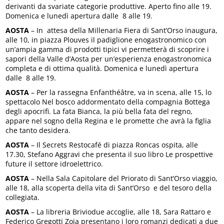
derivanti da svariate categorie produttive. Aperto fino alle 19.
Domenica e lunedì apertura dalle 8 alle 19.
AOSTA
– In attesa della Millenaria Fiera di Sant’Orso inaugura,
alle 10, in piazza Plouves il padiglione enogastronomico con
un’ampia gamma di prodotti tipici vi permetterà di scoprire i
sapori della Valle d’Aosta per un’esperienza enogastronomica
completa e di ottima qualità. Domenica e lunedì apertura
dalle 8 alle 19.
AOSTA
– Per la rassegna Enfanthéâtre, va in scena, alle 15, lo
spettacolo Nel bosco addormentato della compagnia Bottega
degli apocrifi. La fata Bianca, la più bella fata del regno,
appare nel sogno della Regina e le promette che avrà la figlia
che tanto desidera.
AOSTA
– Il Secrets Restocafé di piazza Roncas ospita, alle
17.30, Stefano Aggravi che presenta il suo libro Le prospettive
future il settore idroelettrico.
AOSTA
– Nella Sala Capitolare del Priorato di Sant’Orso viaggio,
alle 18, alla scoperta della vita di Sant’Orso e del tesoro della
collegiata.
AOSTA
– La libreria Briviodue accoglie, alle 18, Sara Rattaro e
Federico Gregotti Zoja presentano i loro romanzi dedicati a due