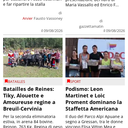
e far ripartire la stalla
Maria Vassallo ed Enrico F...
di
Arvier
Fausto Vassoney
di
gazzettamatin
il 09/08/2026
il 09/08/2026
BATAILLES
SPORT
Batailles de Reines:
Podismo: Leon
Tiky, Alouette e
Martinet e Loic
Amoureuse regine a
Proment dominano la
Breuil-Cervinia
Staffetta Americana
Per la seconda eliminatoria
Il duo del Parco Alpi Apuane a
estiva, in arena 84 bovine.
segno a Gressan, tra le donne
Reinon, 763 Kg, Regina di peso
vincono Elisa Vitton Mea e