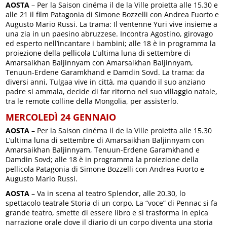
AOSTA
– Per la Saison cinéma il de la Ville proietta alle 15.30 e
alle 21 il film Patagonia di Simone Bozzelli con Andrea Fuorto e
Augusto Mario Russi. La trama: Il ventenne Yuri vive insieme a
una zia in un paesino abruzzese. Incontra Agostino, girovago
ed esperto nell’incantare i bambini; alle 18 è in programma la
proiezione della pellicola L’ultima luna di settembre di
Amarsaikhan Baljinnyam con Amarsaikhan Baljinnyam,
Tenuun-Erdene Garamkhand e Damdin Sovd. La trama: da
diversi anni, Tulgaa vive in città, ma quando il suo anziano
padre si ammala, decide di far ritorno nel suo villaggio natale,
tra le remote colline della Mongolia, per assisterlo.
MERCOLEDÌ 24 GENNAIO
AOSTA
– Per la Saison cinéma il de la Ville proietta alle 15.30
L’ultima luna di settembre di Amarsaikhan Baljinnyam con
Amarsaikhan Baljinnyam, Tenuun-Erdene Garamkhand e
Damdin Sovd; alle 18 è in programma la proiezione della
pellicola Patagonia di Simone Bozzelli con Andrea Fuorto e
Augusto Mario Russi.
AOSTA
– Va in scena al teatro Splendor, alle 20.30, lo
spettacolo teatrale Storia di un corpo, La “voce” di Pennac si fa
grande teatro, smette di essere libro e si trasforma in epica
narrazione orale dove il diario di un corpo diventa una storia