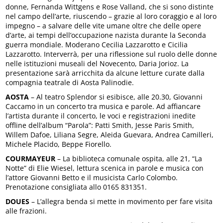
donne, Fernanda Wittgens e Rose Valland, che si sono distinte
nel campo dell’arte, riuscendo – grazie al loro coraggio e al loro
impegno – a salvare delle vite umane oltre che delle opere
d’arte, ai tempi dell’occupazione nazista durante la Seconda
guerra mondiale. Moderano Cecilia Lazzarotto e Cicilia
Lazzarotto. Interverrà, per una riflessione sul ruolo delle donne
nelle istituzioni museali del Novecento, Daria Jorioz. La
presentazione sarà arricchita da alcune letture curate dalla
compagnia teatrale di Aosta Palinodie.
AOSTA
– Al teatro Splendor si esibisce, alle 20.30, Giovanni
Caccamo in un concerto tra musica e parole. Ad affiancare
l’artista durante il concerto, le voci e registrazioni inedite
offline dell’album “Parola”: Patti Smith, Jesse Paris Smith,
Willem Dafoe, Liliana Segre, Aleida Guevara, Andrea Camilleri,
Michele Placido, Beppe Fiorello.
COURMAYEUR
– La biblioteca comunale ospita, alle 21, “La
Notte” di Elie Wiesel, lettura scenica in parole e musica con
l’attore Giovanni Betto e il musicista Carlo Colombo.
Prenotazione consigliata allo 0165 831351.
DOUES
– L’allegra benda si mette in movimento per fare visita
alle frazioni.