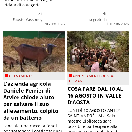
iridata di categoria
di
di
Fausto Vassoney
segreteria
il 10/08/2026
il 10/08/2026
ALLEVAMENTO
APPUNTAMENTI
,
OGGI &
DOMANI
L’azienda agricola
COSA FARE DAL 10 AL
Daniele Perrier di
16 AGOSTO IN VALLE
Arvier chiede aiuto
D’AOSTA
per salvare il suo
allevamento, colpito
LUNEDÌ 10 AGOSTO ANTEY-
SAINT-ANDRÉ - Alla Sala
da un batterio
mostre Biblioteca sarà
Lanciata una raccolta fondi
possibile partecipare alla
per sostenere i costi veterinari
presentazione del libro di