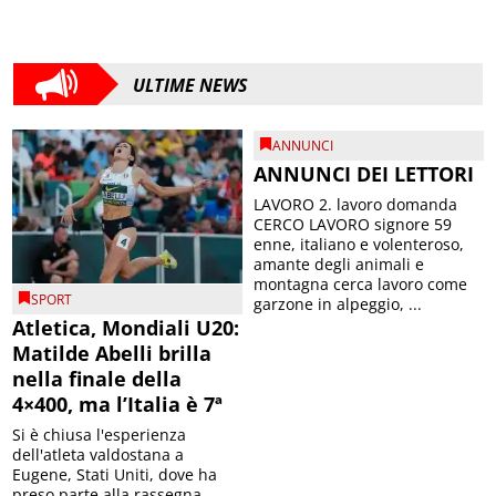
ULTIME NEWS
ANNUNCI
ANNUNCI DEI LETTORI
LAVORO 2. lavoro domanda
CERCO LAVORO signore 59
enne, italiano e volenteroso,
amante degli animali e
montagna cerca lavoro come
SPORT
garzone in alpeggio, ...
Atletica, Mondiali U20:
Matilde Abelli brilla
nella finale della
4×400, ma l’Italia è 7ª
Si è chiusa l'esperienza
dell'atleta valdostana a
Eugene, Stati Uniti, dove ha
preso parte alla rassegna