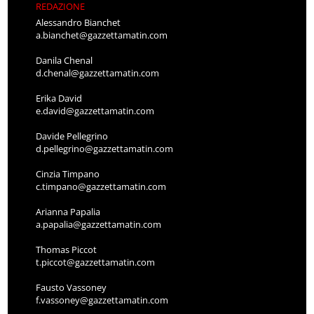
REDAZIONE
Alessandro Bianchet
a.bianchet@gazzettamatin.com
Danila Chenal
d.chenal@gazzettamatin.com
Erika David
e.david@gazzettamatin.com
Davide Pellegrino
d.pellegrino@gazzettamatin.com
Cinzia Timpano
c.timpano@gazzettamatin.com
Arianna Papalia
a.papalia@gazzettamatin.com
Thomas Piccot
t.piccot@gazzettamatin.com
Fausto Vassoney
f.vassoney@gazzettamatin.com