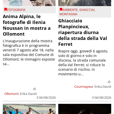
FOTOGRAFIA
AMBIENTE
,
GHIACCIAI
,
MONTAGNA
Anima Alpina, le
Ghiacciaio
fotografie di Ilenia
Planpincieux,
Noussan in mostra a
riapertura diurna
Ollomont
della strada della Val
L'inaugurazione della mostra
Ferret
fotografica è in programma
venerdì 7 agosto alle 18, nella
Riapre oggi, giovedì 6 agosto,
sala espositiva del Comune di
solo di giorno e solo in
Ollomont; le immagini esposte
discesa, la strada comunale
sa...
della Val Ferret; si riduce lo
scenario di rischio, in
movimento u...
di
Courmayeur
Erika David
di
Ollomont
Erika David
il 06/08/2026
il 06/08/2026