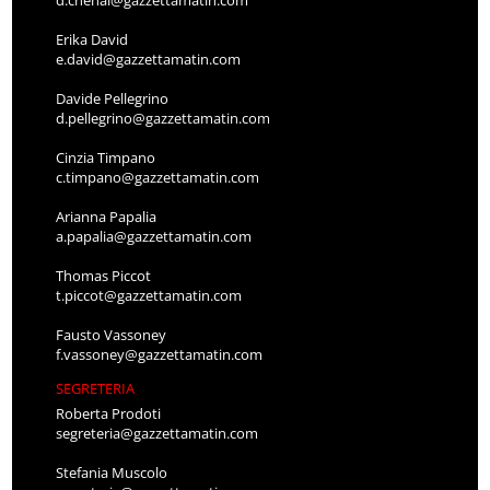
d.chenal@gazzettamatin.com
Erika David
e.david@gazzettamatin.com
Davide Pellegrino
d.pellegrino@gazzettamatin.com
Cinzia Timpano
c.timpano@gazzettamatin.com
Arianna Papalia
a.papalia@gazzettamatin.com
Thomas Piccot
t.piccot@gazzettamatin.com
Fausto Vassoney
f.vassoney@gazzettamatin.com
SEGRETERIA
Roberta Prodoti
segreteria@gazzettamatin.com
Stefania Muscolo