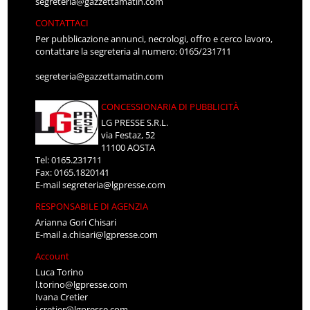
segreteria@gazzettamatin.com
CONTATTACI
Per pubblicazione annunci, necrologi, offro e cerco lavoro,
contattare la segreteria al numero: 0165/231711
segreteria@gazzettamatin.com
CONCESSIONARIA DI PUBBLICITÀ
LG PRESSE S.R.L.
via Festaz, 52
11100 AOSTA
Tel: 0165.231711
Fax: 0165.1820141
E-mail
segreteria@lgpresse.com
RESPONSABILE DI AGENZIA
Arianna Gori Chisari
E-mail
a.chisari@lgpresse.com
Account
Luca Torino
l.torino@lgpresse.com
Ivana Cretier
i.cretier@lgpresse.com