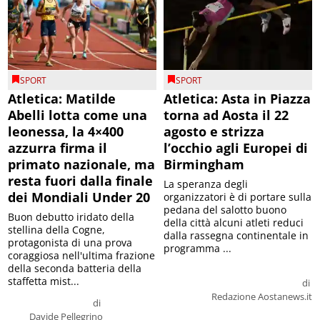
SPORT
SPORT
Atletica: Matilde
Atletica: Asta in Piazza
Abelli lotta come una
torna ad Aosta il 22
leonessa, la 4×400
agosto e strizza
azzurra firma il
l’occhio agli Europei di
primato nazionale, ma
Birmingham
resta fuori dalla finale
La speranza degli
dei Mondiali Under 20
organizzatori è di portare sulla
pedana del salotto buono
Buon debutto iridato della
della città alcuni atleti reduci
stellina della Cogne,
dalla rassegna continentale in
protagonista di una prova
programma ...
coraggiosa nell'ultima frazione
della seconda batteria della
staffetta mist...
di
Redazione Aostanews.it
di
Davide Pellegrino