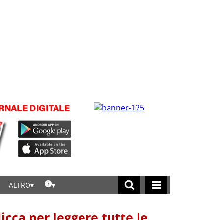
ALTRO
licca per leggere tutte le