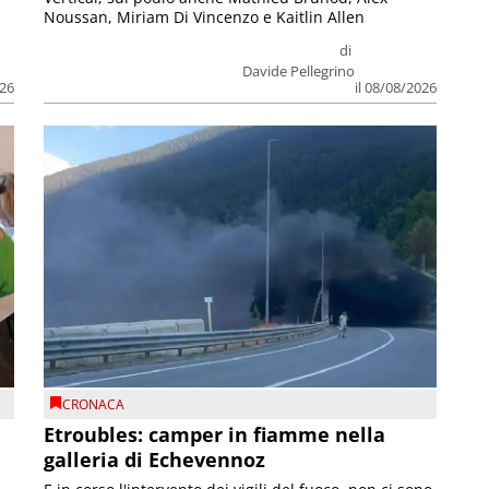
Noussan, Miriam Di Vincenzo e Kaitlin Allen
di
Davide Pellegrino
026
il 08/08/2026
CRONACA
Etroubles: camper in fiamme nella
galleria di Echevennoz