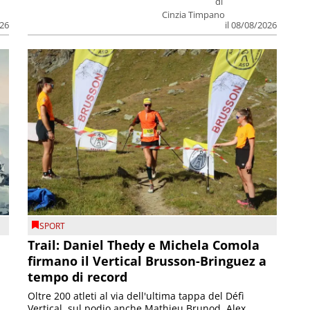
di
Cinzia Timpano
026
il 08/08/2026
SPORT
Trail: Daniel Thedy e Michela Comola
firmano il Vertical Brusson-Bringuez a
tempo di record
Oltre 200 atleti al via dell'ultima tappa del Défì
Vertical, sul podio anche Mathieu Brunod, Alex