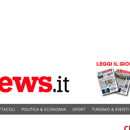
TTACOLI
POLITICA & ECONOMIA
SPORT
TURISMO & EVENTI
C