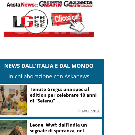
NEWS DALL'ITALIA E DAL MONDO
In collaborazione con Askanews
Fornacelle apre “Vinoteka”
spazio degustazione nel cuore
di Bolgheri
il 09/08/2026
Iran, Mojtaba Khamenei ha
incontrato Pezeshkian