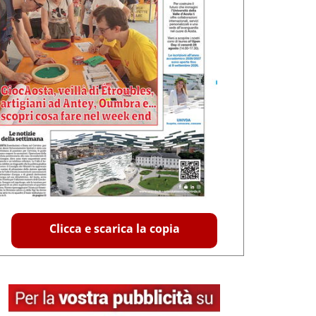
Clicca e scarica la copia