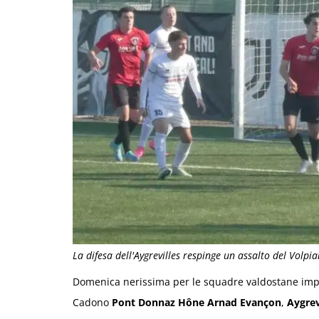
La difesa dell'Aygrevilles respinge un assalto del Volpi
Domenica nerissima per le squadre valdostane impeg
Cadono
Pont Donnaz Hône Arnad Evançon
,
Aygrev