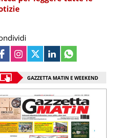
otizie
ondividi
GAZZETTA MATIN E WEEKEND