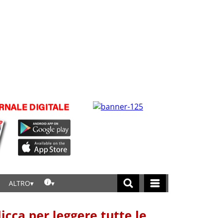
ALTRO
licca per leggere tutte le