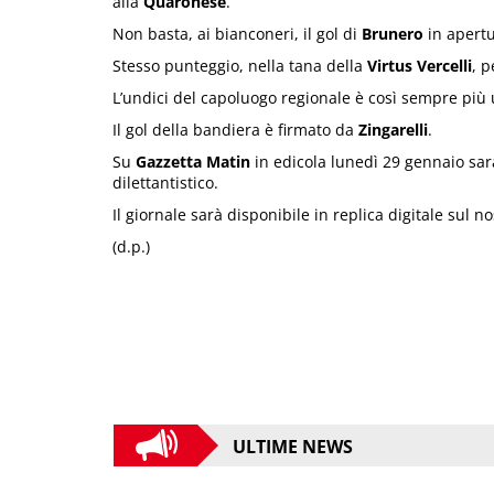
alla
Quaronese
.
Non basta, ai bianconeri, il gol di
Brunero
in apertu
Stesso punteggio, nella tana della
Virtus Vercelli
, p
L’undici del capoluogo regionale è così sempre più 
Il gol della bandiera è firmato da
Zingarelli
.
Su
Gazzetta Matin
in edicola lunedì 29 gennaio sar
dilettantistico.
Il giornale sarà disponibile in replica digitale sul n
(d.p.)
ULTIME NEWS