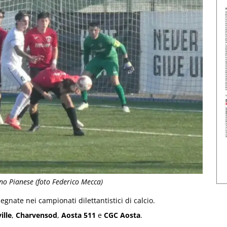
ano Pianese (foto Federico Mecca)
nate nei campionati dilettantistici di calcio.
ille
,
Charvensod
,
Aosta 511
e
CGC Aosta
.