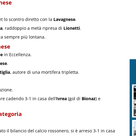
gnese
 lo scontro diretto con la
Lavagnese
.
la
, raddoppio a metà ripresa di
Lionetti
.
za sempre più lontana.
nese
le
in Eccellenza.
nese
.
tiglia
, autore di una mortifera tripletta.
zione.
re cadendo 3-1 in casa dell’
Ivrea
(gol di
Bionaz
) e
ategoria
to il bilancio del calcio rossonero, si è arreso 3-1 in casa