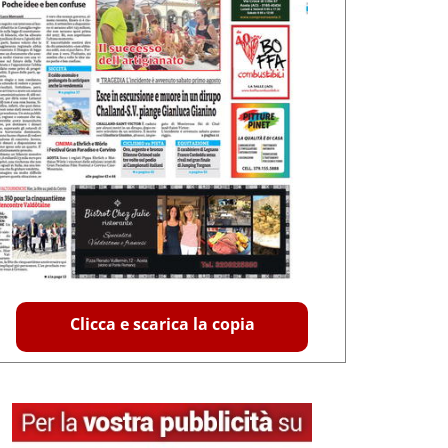
Clicca e scarica la copia