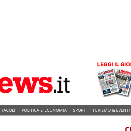
TTACOLI
POLITICA & ECONOMIA
SPORT
TURISMO & EVENTI
C