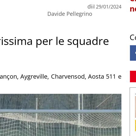
di
il
29/01/2024
n
Davide Pellegrino
C
issima per le squadre
çon, Aygreville, Charvensod, Aosta 511 e