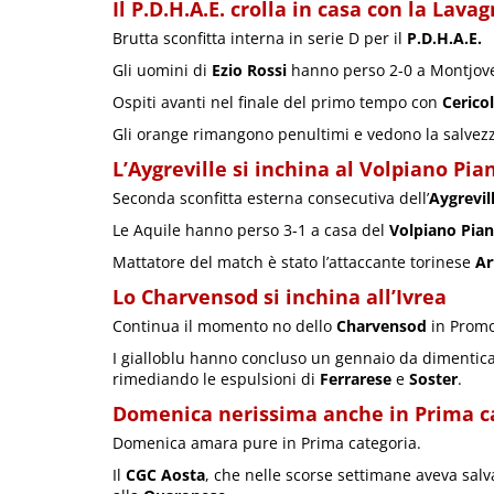
Il P.D.H.A.E. crolla in casa con la Lava
Brutta sconfitta interna in serie D per il
P.D.H.A.E.
Gli uomini di
Ezio Rossi
hanno perso 2-0 a Montjovet
Ospiti avanti nel finale del primo tempo con
Cerico
Gli orange rimangono penultimi e vedono la salvez
L’Aygreville si inchina al Volpiano Pia
Seconda sconfitta esterna consecutiva dell’
Aygrevil
Le Aquile hanno perso 3-1 a casa del
Volpiano Pia
Mattatore del match è stato l’attaccante torinese
Ar
Lo Charvensod si inchina all’Ivrea
Continua il momento no dello
Charvensod
in Promo
I gialloblu hanno concluso un gennaio da dimentica
rimediando le espulsioni di
Ferrarese
e
Soster
.
Domenica nerissima anche in Prima c
Domenica amara pure in Prima categoria.
Il
CGC Aosta
, che nelle scorse settimane aveva salva