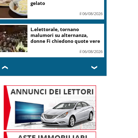
il 06/08/2026
Mattarella: le canzoni di
Guccini parlano di giustizia e
uguaglianza
il 06/08/2026
❮
❯