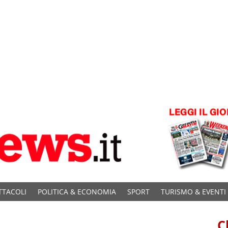
TTACOLI
POLITICA & ECONOMIA
SPORT
TURISMO & EVENTI
C