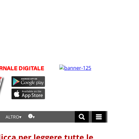
ALTRO
licca per leggere tutte le