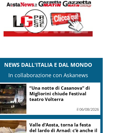
NEWS DALL'ITALIA E DAL MONDO
In collaborazione con Askanews
Europei Tuffi, Pellacani è
pokerissimo: 5 ori in 5 gare
il 06/08/2026
Europeo Tuffi, Pellacani-Pizzini
oro nei 3mt sincro