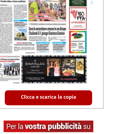
Clicca e scarica la copia