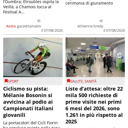
l’Oumbra; Etroubles ospita la
cerimonia di giuramento
Veillà; a Chamois tocca al
Festival A...
di
di
Aosta
gazzettamatin
ethienne bredy
il 07/08/2026
il 07/08/2026
SPORT
SALUTE
,
SANITÀ
Ciclismo su pista:
Liste d’attesa: oltre 22
Mélanie Bosonin si
mila 500 richieste di
avvicina al podio ai
prime visite nei primi
Campionati Italiani
6 mesi del 2026, sono
giovanili
1.261 in più rispetto al
2025
La portacolori del Cicli Fiorin
ha concluso quinta nella gara