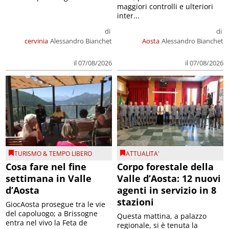
maggiori controlli e ulteriori
inter...
di
di
cervinia
Alessandro Bianchet
Aosta
Alessandro Bianchet
il 07/08/2026
il 07/08/2026
TURISMO & TEMPO LIBERO
ATTUALITA'
Cosa fare nel fine
Corpo forestale della
settimana in Valle
Valle d’Aosta: 12 nuovi
d’Aosta
agenti in servizio in 8
stazioni
GiocAosta prosegue tra le vie
del capoluogo; a Brissogne
Questa mattina, a palazzo
entra nel vivo la Feta de
regionale, si è tenuta la