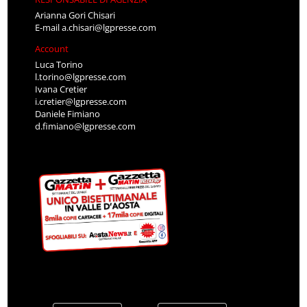
Arianna Gori Chisari
E-mail
a.chisari@lgpresse.com
Account
Luca Torino
l.torino@lgpresse.com
Ivana Cretier
i.cretier@lgpresse.com
Daniele Fimiano
d.fimiano@lgpresse.com