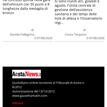
Si sono riuniti ieri, giovedì 6
dell'omnium con 95 punti a 8
agosto, l'Unità centrale di
lunghezze dalla medaglia di
gestione dell’assistenza
bronzo
sanitaria e dei tempi delle
liste di attesa e l'Osservatorio
regi...
di
di
Davide Pellegrino
Cinzia Timpano
il 07/08/2026
il 07/08/2026
Quotidiano online Iscrizione al Tribunale di Aosta n.
8/2012
Autorizzazione del 13/12/2012
www.gazzettamatin.com
Editore