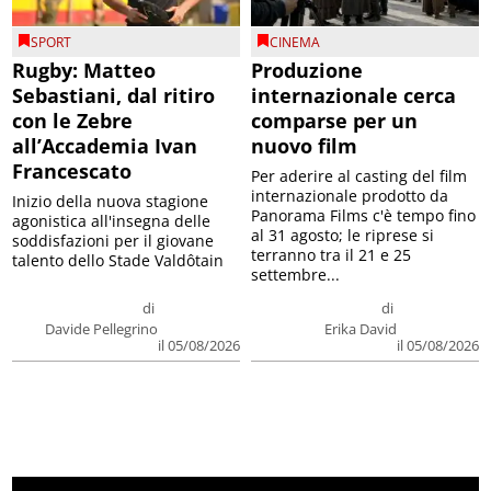
SPORT
CINEMA
Rugby: Matteo
Produzione
Sebastiani, dal ritiro
internazionale cerca
con le Zebre
comparse per un
all’Accademia Ivan
nuovo film
Francescato
Per aderire al casting del film
internazionale prodotto da
Inizio della nuova stagione
Panorama Films c'è tempo fino
agonistica all'insegna delle
al 31 agosto; le riprese si
soddisfazioni per il giovane
terranno tra il 21 e 25
talento dello Stade Valdôtain
settembre...
di
di
Davide Pellegrino
Erika David
il 05/08/2026
il 05/08/2026