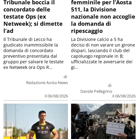
Tribunale boccia il
femminile per l’Aosta
concordato delle
511, la Divisione
testate Ops (ex
nazionale non accoglie
Netweek); si dimette
la domanda di
l’ad
ripescaggio
Il Tribunale di Lecco ha
La Divisione calcio a 5 ha
giudicato inammissibile la
deciso di non varare un girone
domanda di concordato
dispari, lasciando il club del
preventivo presentata dal
capoluogo regionale in B;
gruppo per salvare le testate
ufficializzate le avversarie dei
ex Netweek ora Ops R...
gi...
di
Redazione Aosta News
di
Davide Pellegrino
il 06/08/2026
il 06/08/2026