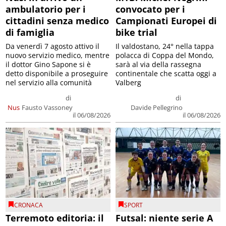
ambulatorio per i
convocato per i
cittadini senza medico
Campionati Europei di
di famiglia
bike trial
Da venerdì 7 agosto attivo il
Il valdostano, 24° nella tappa
nuovo servizio medico, mentre
polacca di Coppa del Mondo,
il dottor Gino Sapone si è
sarà al via della rassegna
detto disponibile a proseguire
continentale che scatta oggi a
nel servizio alla comunità
Valberg
di
di
Nus
Fausto Vassoney
Davide Pellegrino
il 06/08/2026
il 06/08/2026
CRONACA
SPORT
Terremoto editoria: il
Futsal: niente serie A