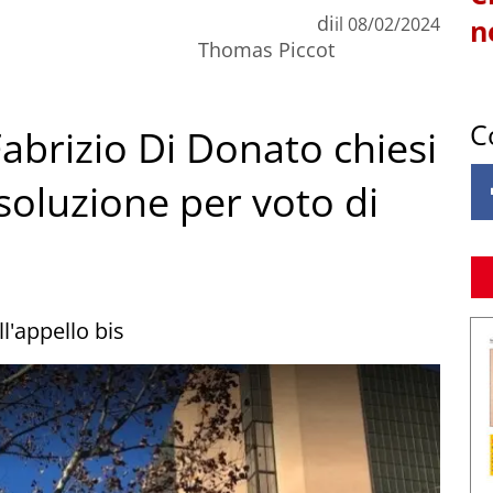
di
il
08/02/2024
n
Thomas Piccot
C
brizio Di Donato chiesi
ssoluzione per voto di
l'appello bis