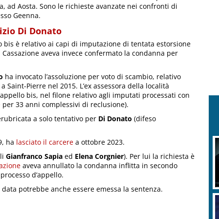
ra, ad Aosta. Sono le richieste avanzate nei confronti di
cesso Geenna.
izio Di Donato
 bis è relativo ai capi di imputazione di tentata estorsione
 la Cassazione aveva invece confermato la condanna per
o
ha invocato l’assoluzione per voto di scambio, relativo
 Saint-Pierre nel 2015. L’ex assessora della località
appello bis, nel filone relativo agli imputati processati con
e
per 33 anni complessivi di reclusione).
rubricata a solo tentativo per
Di Donato
(difeso
9, ha
lasciato il carcere
a ottobre 2023.
C
C
li
Gianfranco Sapia
ed
Elena Corgnier
). Per lui la richiesta è
azione
aveva annullato la condanna inflitta in secondo
 processo d’appello.
lla data potrebbe anche essere emessa la sentenza.