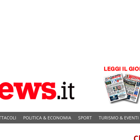
TTACOLI
POLITICA & ECONOMIA
SPORT
TURISMO & EVENTI
C