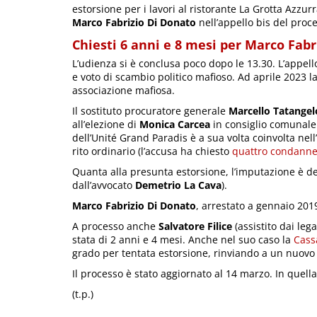
estorsione per i lavori al ristorante La Grotta Azzur
Marco Fabrizio Di Donato
nell’appello bis del pro
Chiesti 6 anni e 8 mesi per Marco Fabr
L’udienza si è conclusa poco dopo le 13.30. L’appello
e voto di scambio politico mafioso. Ad aprile 2023
associazione mafiosa.
Il sostituto procuratore generale
Marcello Tatangel
all’elezione di
Monica Carcea
in consiglio comunale a
dell’Unité Grand Paradis è a sua volta coinvolta nell’
rito ordinario (l’accusa ha chiesto
quattro condann
Quanta alla presunta estorsione, l’imputazione è de
dall’avvocato
Demetrio La Cava
).
Marco Fabrizio Di Donato
, arrestato a gennaio 201
A processo anche
Salvatore Filice
(assistito dai lega
stata di 2 anni e 4 mesi. Anche nel suo caso la
Cass
grado per tentata estorsione, rinviando a un nuovo
Il processo è stato aggiornato al 14 marzo. In que
(t.p.)