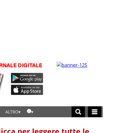
ALTRO
licca per leggere tutte le