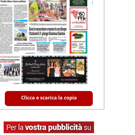
Clicca e scarica la copia