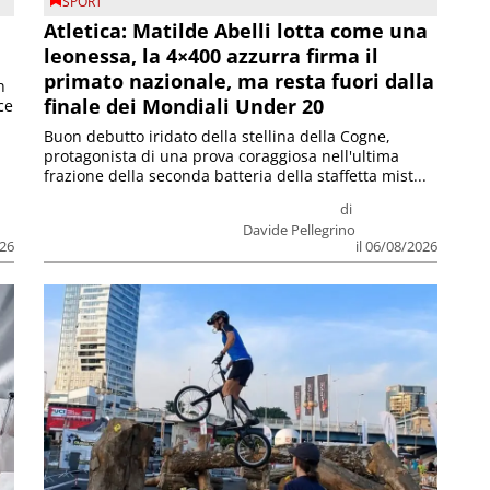
SPORT
Atletica: Matilde Abelli lotta come una
leonessa, la 4×400 azzurra firma il
primato nazionale, ma resta fuori dalla
n
finale dei Mondiali Under 20
ce
Buon debutto iridato della stellina della Cogne,
protagonista di una prova coraggiosa nell'ultima
frazione della seconda batteria della staffetta mist...
di
Davide Pellegrino
026
il 06/08/2026