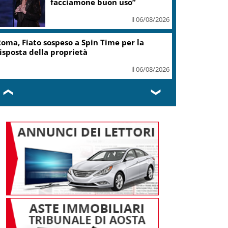
il 06/08/2026
Guccini, Zucchero: “Stai
soltanto dormendo in fondo al
mio cuore”
il 06/08/2026
❮
❯