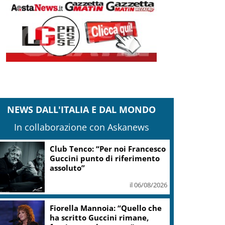
NEWS DALL'ITALIA E DAL MONDO
In collaborazione con Askanews
onsiglio Lazio: sicurezza, la pdl del Forum
ittà della Notte
il 06/08/2026
Kiev, Zelensky: La Russia non
si ferma, userà missili balistici