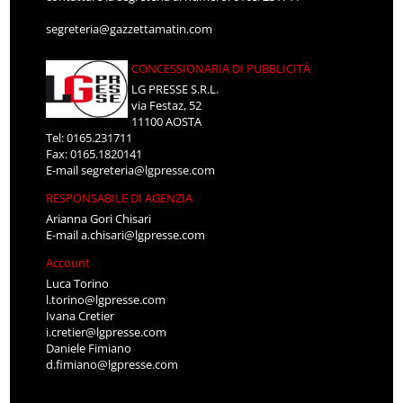
segreteria@gazzettamatin.com
CONCESSIONARIA DI PUBBLICITÀ
LG PRESSE S.R.L.
via Festaz, 52
11100 AOSTA
Tel: 0165.231711
Fax: 0165.1820141
E-mail
segreteria@lgpresse.com
RESPONSABILE DI AGENZIA
Arianna Gori Chisari
E-mail
a.chisari@lgpresse.com
Account
Luca Torino
l.torino@lgpresse.com
Ivana Cretier
i.cretier@lgpresse.com
Daniele Fimiano
d.fimiano@lgpresse.com