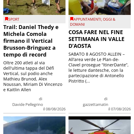
SPORT
APPUNTAMENTI
,
OGGI &
DOMANI
Trail: Daniel Thedy e
COSA FARE NEL FINE
Michela Comola
SETTIMANA IN VALLE
firmano il Vertical
D’AOSTA
Brusson-Bringuez a
tempo di record
SABATO 8 AGOSTO ALLEIN –
All’area verde Le Plan-de-
Oltre 200 atleti al via
Clavel prosegue “ItinerDante”,
dell'ultima tappa del Défì
le letture dantesche, con la
Vertical, sul podio anche
partecipazione di Antonello
Mathieu Brunod, Alex
Pistritto (...
Noussan, Miriam Di Vincenzo
e Kaitlin Allen
di
di
Davide Pellegrino
gazzettamatin
il 08/08/2026
il 07/08/2026