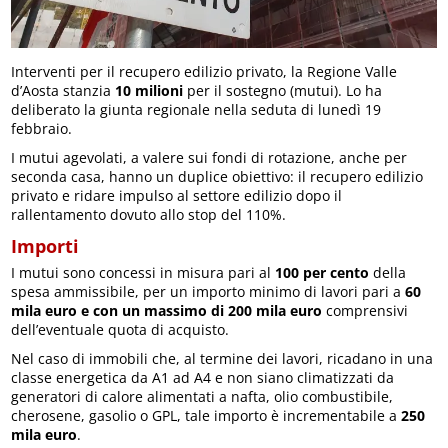
Interventi per il recupero edilizio privato, la Regione Valle
d’Aosta stanzia
10 milioni
per il sostegno (mutui). Lo ha
deliberato la giunta regionale nella seduta di lunedì 19
febbraio.
I mutui agevolati, a valere sui fondi di rotazione, anche per
seconda casa, hanno un duplice obiettivo: il recupero edilizio
privato e ridare impulso al settore edilizio dopo il
rallentamento dovuto allo stop del 110%.
Importi
I mutui sono concessi in misura pari al
100 per cento
della
spesa ammissibile, per un importo minimo di lavori pari a
60
mila euro e con un massimo di 200 mila euro
comprensivi
dell’eventuale quota di acquisto.
Nel caso di immobili che, al termine dei lavori, ricadano in una
classe energetica da A1 ad A4 e non siano climatizzati da
generatori di calore alimentati a nafta, olio combustibile,
cherosene, gasolio o GPL, tale importo è incrementabile a
250
mila euro
.