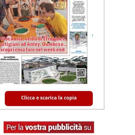
Clicca e scarica la copia