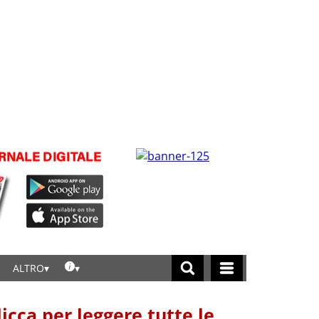
ALTRO
licca per leggere tutte le