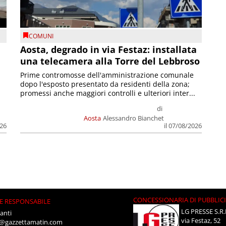
COMUNI
n
Aosta, degrado in via Festaz: installata
una telecamera alla Torre del Lebbroso
Prime contromosse dell'amministrazione comunale
dopo l'esposto presentato da residenti della zona;
promessi anche maggiori controlli e ulteriori inter...
di
Aosta
Alessandro Bianchet
026
il 07/08/2026
CONCESSIONARIA DI PUBBLIC
E RESPONSABILE
LG PRESSE S.R.
anti
via Festaz, 52
i@gazzettamatin.com