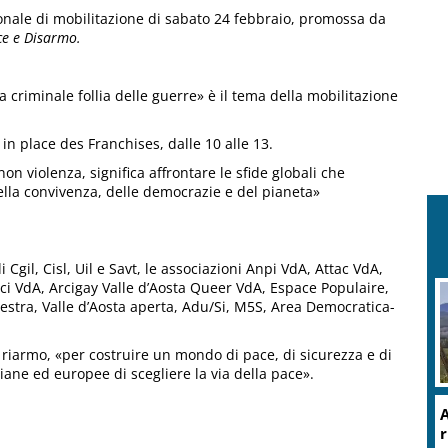
ionale di mobilitazione di sabato 24 febbraio, promossa da
ce e Disarmo.
 criminale follia delle guerre» è il tema della mobilitazione
in place des Franchises, dalle 10 alle 13.
non violenza, significa affrontare le sfide globali che
della convivenza, delle democrazie e del pianeta»
Cgil, Cisl, Uil e Savt, le associazioni Anpi VdA, Attac VdA,
rci VdA, Arcigay Valle d’Aosta Queer VdA, Espace Populaire,
tra, Valle d’Aosta aperta, Adu/Si, M5S, Area Democratica-
 al riarmo, «per costruire un mondo di pace, di sicurezza e di
aliane ed europee di scegliere la via della pace».
A
r