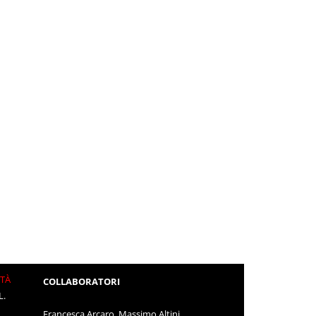
ITÀ
COLLABORATORI
L.
Francesca Arcaro, Massimo Altini,