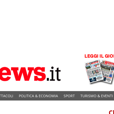
TTACOLI
POLITICA & ECONOMIA
SPORT
TURISMO & EVENTI
C