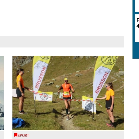
F
4
SPORT