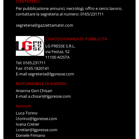
CONTATTACI
Per pubblicazione annunci, necrologi, offro e cerco lavoro,
contattare la segreteria al numero: 0165/231711
segreteria@gazzettamatin.com
CONCESSIONARIA DI PUBBLICITÀ
LG PRESSE S.R.L.
via Festaz, 52
11100 AOSTA
Tel: 0165.231711
Fax: 0165.1820141
E-mail
segreteria@lgpresse.com
RESPONSABILE DI AGENZIA
Arianna Gori Chisari
E-mail
a.chisari@lgpresse.com
Account
Luca Torino
l.torino@lgpresse.com
Ivana Cretier
i.cretier@lgpresse.com
Daniele Fimiano