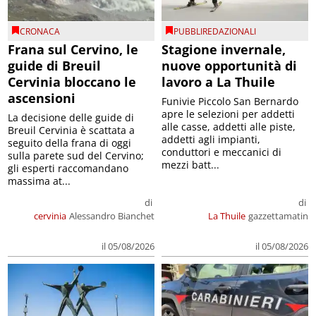
CRONACA
PUBBLIREDAZIONALI
Frana sul Cervino, le
Stagione invernale,
guide di Breuil
nuove opportunità di
Cervinia bloccano le
lavoro a La Thuile
ascensioni
Funivie Piccolo San Bernardo
apre le selezioni per addetti
La decisione delle guide di
alle casse, addetti alle piste,
Breuil Cervinia è scattata a
addetti agli impianti,
seguito della frana di oggi
conduttori e meccanici di
sulla parete sud del Cervino;
mezzi batt...
gli esperti raccomandano
massima at...
di
di
cervinia
Alessandro Bianchet
La Thuile
gazzettamatin
il 05/08/2026
il 05/08/2026