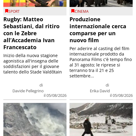
SPORT
CINEMA
Rugby: Matteo
Produzione
Sebastiani, dal ritiro
internazionale cerca
con le Zebre
comparse per un
all’Accademia Ivan
nuovo film
Francescato
Per aderire al casting del film
internazionale prodotto da
Inizio della nuova stagione
Panorama Films c'è tempo fino
agonistica all'insegna delle
al 31 agosto; le riprese si
soddisfazioni per il giovane
terranno tra il 21 e 25
talento dello Stade Valdôtain
settembre...
di
di
Davide Pellegrino
Erika David
il 05/08/2026
il 05/08/2026