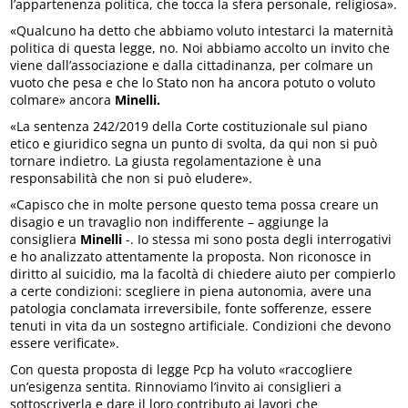
l’appartenenza politica, che tocca la sfera personale, religiosa».
«Qualcuno ha detto che abbiamo voluto intestarci la maternità
politica di questa legge, no. Noi abbiamo accolto un invito che
viene dall’associazione e dalla cittadinanza, per colmare un
vuoto che pesa e che lo Stato non ha ancora potuto o voluto
colmare» ancora
Minelli.
«La sentenza 242/2019 della Corte costituzionale sul piano
etico e giuridico segna un punto di svolta, da qui non si può
tornare indietro. La giusta regolamentazione è una
responsabilità che non si può eludere».
«Capisco che in molte persone questo tema possa creare un
disagio e un travaglio non indifferente – aggiunge la
consigliera
Minelli
-. Io stessa mi sono posta degli interrogativi
e ho analizzato attentamente la proposta. Non riconosce in
diritto al suicidio, ma la facoltà di chiedere aiuto per compierlo
a certe condizioni: scegliere in piena autonomia, avere una
patologia conclamata irreversibile, fonte sofferenze, essere
tenuti in vita da un sostegno artificiale. Condizioni che devono
essere verificate».
Con questa proposta di legge Pcp ha voluto «raccogliere
un’esigenza sentita. Rinnoviamo l’invito ai consiglieri a
sottoscriverla e dare il loro contributo ai lavori che