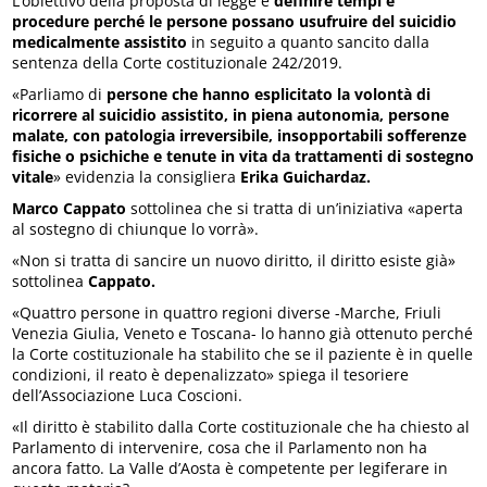
L’obiettivo della proposta di legge è
definire tempi e
procedure perché le persone possano usufruire del suicidio
medicalmente assistito
in seguito a quanto sancito dalla
sentenza della Corte costituzionale 242/2019.
«Parliamo di
persone che hanno esplicitato la volontà di
ricorrere al suicidio assistito, in piena autonomia, persone
malate, con patologia irreversibile, insopportabili sofferenze
fisiche o psichiche e tenute in vita da trattamenti di sostegno
vitale
» evidenzia la consigliera
Erika Guichardaz.
Marco Cappato
sottolinea che si tratta di un’iniziativa «aperta
al sostegno di chiunque lo vorrà».
«Non si tratta di sancire un nuovo diritto, il diritto esiste già»
sottolinea
Cappato.
«Quattro persone in quattro regioni diverse -Marche, Friuli
Venezia Giulia, Veneto e Toscana- lo hanno già ottenuto perché
la Corte costituzionale ha stabilito che se il paziente è in quelle
condizioni, il reato è depenalizzato» spiega il tesoriere
dell’Associazione Luca Coscioni.
«Il diritto è stabilito dalla Corte costituzionale che ha chiesto al
Parlamento di intervenire, cosa che il Parlamento non ha
ancora fatto. La Valle d’Aosta è competente per legiferare in