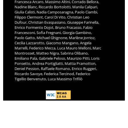
Francesca Arcaro, Massimo Altini, Corrado Bellora,
Nadine Blanc, Riccardo Bortolotti, Manila Calipari,
Giulia Calisti, Nadia Camposaragna, Paolo Ciambi,
Filippo Clermont, Carol Di Vito, Christian Leo
Dufour, Christian Evaspasiano, Giuseppe Farinella,
Enrico Formento Dojot, Bruno Fracasso, Fabio
Francesconi, Sofia Fregnani, Giorgia Gambino,
Paolo Gatto, Michael Ghignone, Marlène Jorrioz,
Cecilia Lazzarotto, Giacomo Mangano, Angela
Marrelli, Federico Mecca, Luca Mauro Melloni, Marc
Montrosset, Matteo Nigra, Sabrina Olibano,
Emiliano Pala, Gabriele Peloso, Maurizio Pitti, Loris
Ponsetto, Andrea Portigliatti, Mattia Pramotton,
Deniel Pession, Raffaele Romano, Enrico Ruggeri,
Riccardo Savoye, Federica Tercinod, Federico
Tigellio Benvenuto, Luca Massimo Trifilò