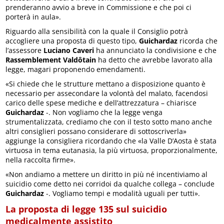
prenderanno avvio a breve in Commissione e che poi ci
porterà in aula».
Riguardo alla sensibilità con la quale il Consiglio potrà
accogliere una proposta di questo tipo,
Guichardaz
ricorda che
l’assessore
Luciano Caveri
ha annunciato la condivisione e che
Rassemblement Valdôtain
ha detto che avrebbe lavorato alla
legge, magari proponendo emendamenti.
«Si chiede che le strutture mettano a disposizione quanto è
necessario per assecondare la volontà del malato, facendosi
carico delle spese mediche e dell’attrezzatura – chiarisce
Guichardaz
-. Non vogliamo che la legge venga
strumentalizzata, crediamo che con il testo sotto mano anche
altri consiglieri possano considerare di sottoscriverla»
aggiunge la consigliera ricordando che «la Valle D’Aosta è stata
virtuosa in tema eutanasia, la più virtuosa, proporzionalmente,
nella raccolta firme».
«Non andiamo a mettere un diritto in più né incentiviamo al
suicidio come detto nei corridoi da qualche collega – conclude
Guichardaz
-. Vogliamo tempi e modalità uguali per tutti».
La proposta di legge 135 sul suicidio
medicalmente assistito