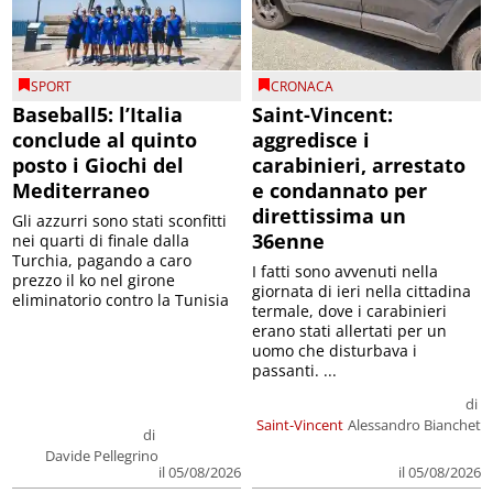
SPORT
CRONACA
Baseball5: l’Italia
Saint-Vincent:
conclude al quinto
aggredisce i
posto i Giochi del
carabinieri, arrestato
Mediterraneo
e condannato per
direttissima un
Gli azzurri sono stati sconfitti
36enne
nei quarti di finale dalla
Turchia, pagando a caro
I fatti sono avvenuti nella
prezzo il ko nel girone
giornata di ieri nella cittadina
eliminatorio contro la Tunisia
termale, dove i carabinieri
erano stati allertati per un
uomo che disturbava i
passanti. ...
di
Saint-Vincent
Alessandro Bianchet
di
Davide Pellegrino
il 05/08/2026
il 05/08/2026