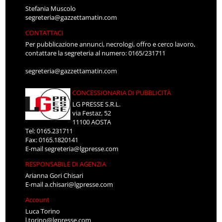
Stefania Muscolo
segreteria@gazzettamatin.com
CONTATTACI
Per pubblicazione annunci, necrologi, offro e cerco lavoro,
contattare la segreteria al numero: 0165/231711
segreteria@gazzettamatin.com
CONCESSIONARIA DI PUBBLICITÀ
LG PRESSE S.R.L.
via Festaz, 52
11100 AOSTA
Tel: 0165.231711
Fax: 0165.1820141
E-mail
segreteria@lgpresse.com
RESPONSABILE DI AGENZIA
Arianna Gori Chisari
E-mail
a.chisari@lgpresse.com
Account
Luca Torino
l.torino@lgpresse.com