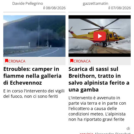
Davide Pellegrino
gazzettamatin
il 08/08/2026
il 07/08/2026
CRONACA
CRONACA
Etroubles: camper in
Scarica di sassi sul
fiamme nella galleria
Breithorn, tratto in
di Echevennoz
salvo alpinista ferito a
una gamba
E in corso l'intervento dei vigili
del fuoco, non ci sono feriti
L'intervento è avvenuto in
parte via terra e in parte con
l'elicottero a causa delle
condizioni meteo. L'alpinista
non ha riportato gravi ferite
di
cervinia
Alessandro Bianchet