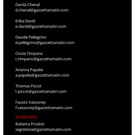
Danila Chenal
d.chenal@gazzettamatin.com
Erika David
e.david@gazzettamatin.com
Davide Pellegrino
d.pellegrino@gazzettamatin.com
Cinzia Timpano
c.timpano@gazzettamatin.com
Arianna Papalia
a.papalia@gazzettamatin.com
Thomas Piccot
t.piccot@gazzettamatin.com
Fausto Vassoney
f.vassoney@gazzettamatin.com
SEGRETERIA
Roberta Prodoti
segreteria@gazzettamatin.com