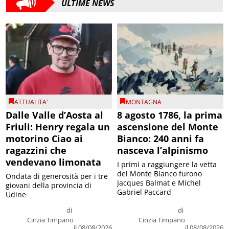
ULTIME NEWS
ATTUALITA'
MONTAGNA
Dalle Valle d’Aosta al
8 agosto 1786, la prima
Friuli: Henry regala un
ascensione del Monte
motorino Ciao ai
Bianco: 240 anni fa
ragazzini che
nasceva l’alpinismo
vendevano limonata
I primi a raggiungere la vetta
del Monte Bianco furono
Ondata di generosità per i tre
Jacques Balmat e Michel
giovani della provincia di
Gabriel Paccard
Udine
di
di
Cinzia Timpano
Cinzia Timpano
il 08/08/2026
il 08/08/2026