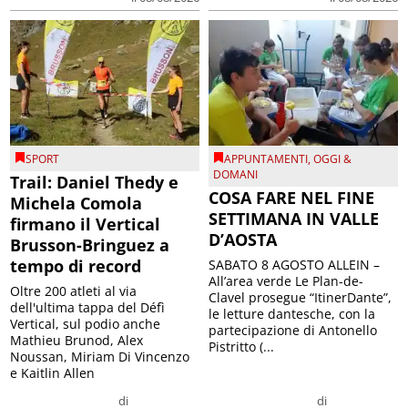
SPORT
APPUNTAMENTI
,
OGGI &
DOMANI
Trail: Daniel Thedy e
COSA FARE NEL FINE
Michela Comola
SETTIMANA IN VALLE
firmano il Vertical
D’AOSTA
Brusson-Bringuez a
tempo di record
SABATO 8 AGOSTO ALLEIN –
All’area verde Le Plan-de-
Oltre 200 atleti al via
Clavel prosegue “ItinerDante”,
dell'ultima tappa del Défì
le letture dantesche, con la
Vertical, sul podio anche
partecipazione di Antonello
Mathieu Brunod, Alex
Pistritto (...
Noussan, Miriam Di Vincenzo
e Kaitlin Allen
di
di