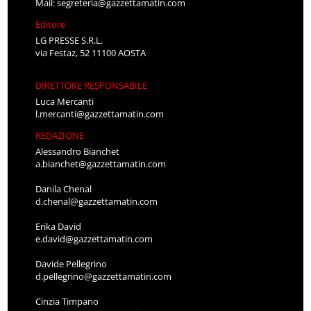
Mail:
segreteria@gazzettamatin.com
Editore
LG PRESSE S.R.L.
via Festaz, 52 11100 AOSTA
DIRETTORE RESPONSABILE
Luca Mercanti
l.mercanti@gazzettamatin.com
REDAZIONE
Alessandro Bianchet
a.bianchet@gazzettamatin.com
Danila Chenal
d.chenal@gazzettamatin.com
Erika David
e.david@gazzettamatin.com
Davide Pellegrino
d.pellegrino@gazzettamatin.com
Cinzia Timpano