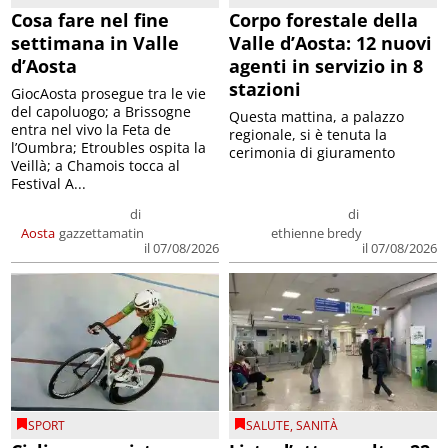
Cosa fare nel fine
Corpo forestale della
settimana in Valle
Valle d’Aosta: 12 nuovi
d’Aosta
agenti in servizio in 8
stazioni
GiocAosta prosegue tra le vie
del capoluogo; a Brissogne
Questa mattina, a palazzo
entra nel vivo la Feta de
regionale, si è tenuta la
l’Oumbra; Etroubles ospita la
cerimonia di giuramento
Veillà; a Chamois tocca al
Festival A...
di
di
Aosta
gazzettamatin
ethienne bredy
il 07/08/2026
il 07/08/2026
SPORT
SALUTE
,
SANITÀ