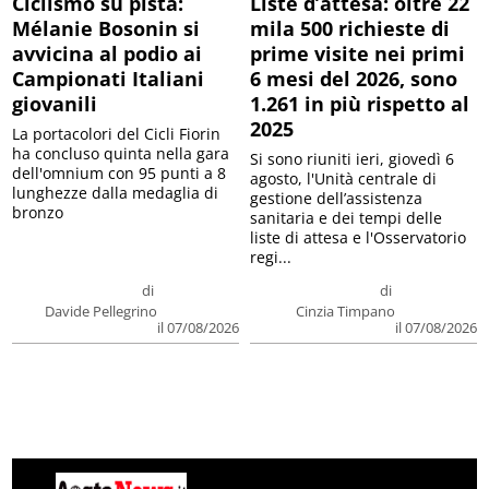
Ciclismo su pista:
Liste d’attesa: oltre 22
Mélanie Bosonin si
mila 500 richieste di
avvicina al podio ai
prime visite nei primi
Campionati Italiani
6 mesi del 2026, sono
giovanili
1.261 in più rispetto al
2025
La portacolori del Cicli Fiorin
ha concluso quinta nella gara
Si sono riuniti ieri, giovedì 6
dell'omnium con 95 punti a 8
agosto, l'Unità centrale di
lunghezze dalla medaglia di
gestione dell’assistenza
bronzo
sanitaria e dei tempi delle
liste di attesa e l'Osservatorio
regi...
di
di
Davide Pellegrino
Cinzia Timpano
il 07/08/2026
il 07/08/2026