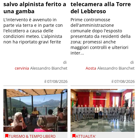
salvo alpinista ferito a
telecamera alla Torre
una gamba
del Lebbroso
L'intervento è avvenuto in
Prime contromosse
parte via terra e in parte con
dell'amministrazione
l'elicottero a causa delle
comunale dopo l'esposto
condizioni meteo. L'alpinista
presentato da residenti della
non ha riportato gravi ferite
zona; promessi anche
maggiori controlli e ulteriori
inter...
di
di
cervinia
Alessandro Bianchet
Aosta
Alessandro Bianchet
il 07/08/2026
il 07/08/2026
TURISMO & TEMPO LIBERO
ATTUALITA'