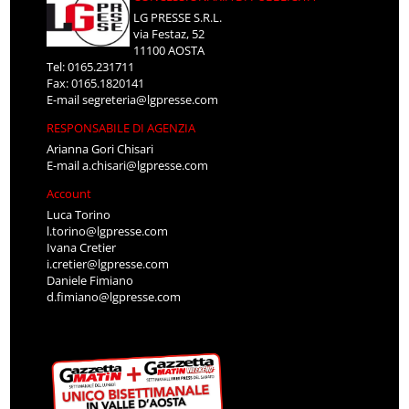
LG PRESSE S.R.L.
via Festaz, 52
11100 AOSTA
Tel: 0165.231711
Fax: 0165.1820141
E-mail
segreteria@lgpresse.com
RESPONSABILE DI AGENZIA
Arianna Gori Chisari
E-mail
a.chisari@lgpresse.com
Account
Luca Torino
l.torino@lgpresse.com
Ivana Cretier
i.cretier@lgpresse.com
Daniele Fimiano
d.fimiano@lgpresse.com