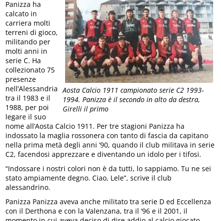
Panizza ha
calcato in
carriera molti
terreni di gioco,
militando per
molti anni in
serie C. Ha
collezionato 75
presenze
nell’Alessandria
Aosta Calcio 1911 campionato serie C2 1993-
tra il 1983 e il
1994. Panizza è il secondo in alto da destra,
1988, per poi
Girelli il primo
legare il suo
nome all’Aosta Calcio 1911. Per tre stagioni Panizza ha
indossato la maglia rossonera con tanto di fascia da capitano
nella prima metà degli anni ’90, quando il club militava in serie
C2, facendosi apprezzare e diventando un idolo per i tifosi.
“Indossare i nostri colori non è da tutti, lo sappiamo. Tu ne sei
stato ampiamente degno. Ciao, Lele”, scrive il club
alessandrino.
Panizza Panizza aveva anche militato tra serie D ed Eccellenza
con il Derthona e con la Valenzana, tra il ‘96 e il 2001, il
momento in cui aveva deciso di dire addio al calcio giocato.