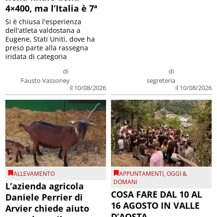
4×400, ma l’Italia è 7ª
Si è chiusa l'esperienza
dell'atleta valdostana a
Eugene, Stati Uniti, dove ha
preso parte alla rassegna
iridata di categoria
di
di
Fausto Vassoney
segreteria
il 10/08/2026
il 10/08/2026
ALLEVAMENTO
APPUNTAMENTI
,
OGGI &
DOMANI
L’azienda agricola
COSA FARE DAL 10 AL
Daniele Perrier di
16 AGOSTO IN VALLE
Arvier chiede aiuto
D’AOSTA