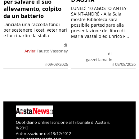
per salvare il suo
allevamento, colpito
LUNEDÌ 10 AGOSTO ANTEY-
SAINT-ANDRÉ - Alla Sala
da un batterio
mostre Biblioteca sarà
Lanciata una raccolta fondi
possibile partecipare alla
per sostenere i costi veterinari
presentazione del libro di
e far ripartire la stalla
Maria Vassallo ed Enrico F...
di
Arvier
Fausto Vassoney
di
gazzettamatin
il 09/08/2026
il 09/08/2026
Quotidiano online Iscrizione al Tribunale di Aosta n.
8/2012
Autorizzazione del 13/12/2012