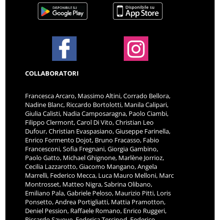
COLLABORATORI
Francesca Arcaro, Massimo Altini, Corrado Bellora,
Nadine Blanc, Riccardo Bortolotti, Manila Calipari,
Giulia Calisti, Nadia Camposaragna, Paolo Ciambi,
Filippo Clermont, Carol Di Vito, Christian Leo
Dufour, Christian Evaspasiano, Giuseppe Farinella,
Enrico Formento Dojot, Bruno Fracasso, Fabio
Francesconi, Sofia Fregnani, Giorgia Gambino,
Paolo Gatto, Michael Ghignone, Marlène Jorrioz,
Cecilia Lazzarotto, Giacomo Mangano, Angela
Marrelli, Federico Mecca, Luca Mauro Melloni, Marc
Montrosset, Matteo Nigra, Sabrina Olibano,
Emiliano Pala, Gabriele Peloso, Maurizio Pitti, Loris
Ponsetto, Andrea Portigliatti, Mattia Pramotton,
Deniel Pession, Raffaele Romano, Enrico Ruggeri,
Riccardo Savoye, Federica Tercinod, Federico