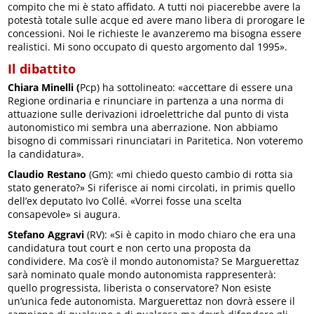
compito che mi è stato affidato. A tutti noi piacerebbe avere la
potestà totale sulle acque ed avere mano libera di prorogare le
concessioni. Noi le richieste le avanzeremo ma bisogna essere
realistici. Mi sono occupato di questo argomento dal 1995».
Il dibattito
Chiara Minelli (
Pcp) ha sottolineato: «accettare di essere una
Regione ordinaria e rinunciare in partenza a una norma di
attuazione sulle derivazioni idroelettriche dal punto di vista
autonomistico mi sembra una aberrazione. Non abbiamo
bisogno di commissari rinunciatari in Paritetica. Non voteremo
la candidatura».
Claudio Restano
(Gm): «mi chiedo questo cambio di rotta sia
stato generato?» Si riferisce ai nomi circolati, in primis quello
dell’ex deputato Ivo Collé. «Vorrei fosse una scelta
consapevole» si augura.
Stefano Aggravi
(RV): «Si è capito in modo chiaro che era una
candidatura tout court e non certo una proposta da
condividere. Ma cos’è il mondo autonomista? Se Marguerettaz
sarà nominato quale mondo autonomista rappresenterà:
quello progressista, liberista o conservatore? Non esiste
un’unica fede autonomista. Marguerettaz non dovrà essere il