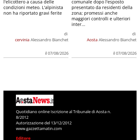
l'elicottero a causa delle
comunale dopo l'esposto
condizioni meteo. L'alpinista
presentato da residenti della
non ha riportato gravi ferite
zona; promessi anche
maggiori controlli e ulteriori
inter...
di
di
cervinia
Alessandro Bianchet
Aosta
Alessandro Bianchet
il 07/08/2026
il 07/08/2026
Quotidiano online Iscrizione al Tribunale di Aosta n.
8/2012
Autorizzazione del 13/12/2012
www.gazzettamatin.com
Editore