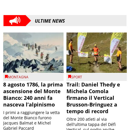
ULTIME NEWS
MONTAGNA
SPORT
8 agosto 1786, la prima
Trail: Daniel Thedy e
ascensione del Monte
Michela Comola
Bianco: 240 anni fa
firmano il Vertical
nasceva l’alpinismo
Brusson-Bringuez a
tempo di record
I primi a raggiungere la vetta
del Monte Bianco furono
Oltre 200 atleti al via
Jacques Balmat e Michel
dell'ultima tappa del Défì
Gabriel Paccard
Vertical, sul podio anche