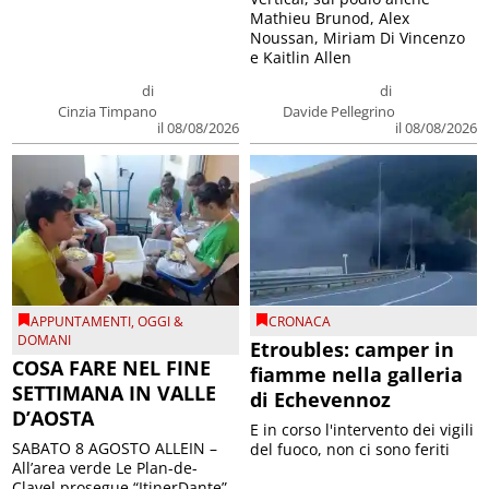
Mathieu Brunod, Alex
Noussan, Miriam Di Vincenzo
e Kaitlin Allen
di
di
Cinzia Timpano
Davide Pellegrino
il 08/08/2026
il 08/08/2026
APPUNTAMENTI
,
OGGI &
CRONACA
DOMANI
Etroubles: camper in
COSA FARE NEL FINE
fiamme nella galleria
SETTIMANA IN VALLE
di Echevennoz
D’AOSTA
E in corso l'intervento dei vigili
SABATO 8 AGOSTO ALLEIN –
del fuoco, non ci sono feriti
All’area verde Le Plan-de-
Clavel prosegue “ItinerDante”,