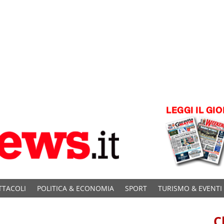
TTACOLI
POLITICA & ECONOMIA
SPORT
TURISMO & EVENTI
C