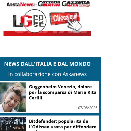
NEWS DALL'ITALIA E DAL MONDO
In collaborazione con Askanews
Covid, ‘Conte-day’ in
commissione: “non sono un
eroe ma un uomo corretto,
non troverete nulla”
il 06/08/2026
Guccini, Meloni: l’ho amato e