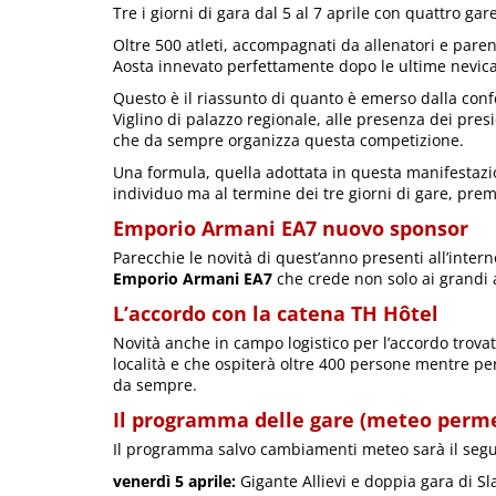
Tre i giorni di gara dal 5 al 7 aprile con quattro gar
Oltre 500 atleti, accompagnati da allenatori e pare
Aosta innevato perfettamente dopo le ultime nevica
Questo è il riassunto di quanto è emerso dalla con
Viglino di palazzo regionale, alle presenza dei presi
che da sempre organizza questa competizione.
Una formula, quella adottata in questa manifestazio
individuo ma al termine dei tre giorni di gare, premi
Emporio Armani EA7 nuovo sponsor
Parecchie le novità di quest’anno presenti all’intern
Emporio Armani EA7
che crede non solo ai grandi a
L’accordo con la catena TH Hôtel
Novità anche in campo logistico per l’accordo trovat
località e che ospiterà oltre 400 persone mentre per 
da sempre.
Il programma delle gare (meteo perm
Il programma salvo cambiamenti meteo sarà il seg
venerdì 5 aprile:
Gigante Allievi e doppia gara di Sl