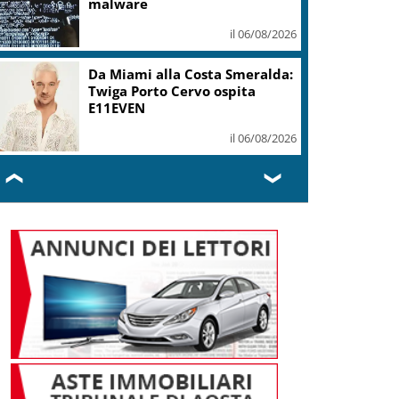
mi ha formato, continuerò a
cantarlo
il 06/08/2026
Sogin: in 2025 utile balza oltre
2,5 mln, decommissioning al
47,7%
il 06/08/2026
❮
❯