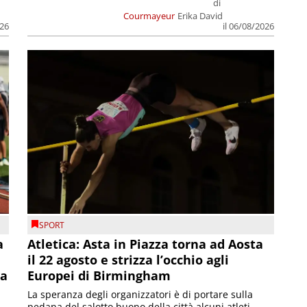
di
Courmayeur
Erika David
026
il 06/08/2026
SPORT
a
Atletica: Asta in Piazza torna ad Aosta
il 22 agosto e strizza l’occhio agli
la
Europei di Birmingham
La speranza degli organizzatori è di portare sulla
pedana del salotto buono della città alcuni atleti