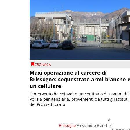
CRONACA
Maxi operazione al carcere di
Brissogne: sequestrate armi bianche 
un cellulare
L'intervento ha coinvolto un centinaio di uomini del
Polizia penitenziaria, provenienti da tutti gli istituti
del Provveditorato
di
Brissogne
Alessandro Bianchet
il 06/08/2