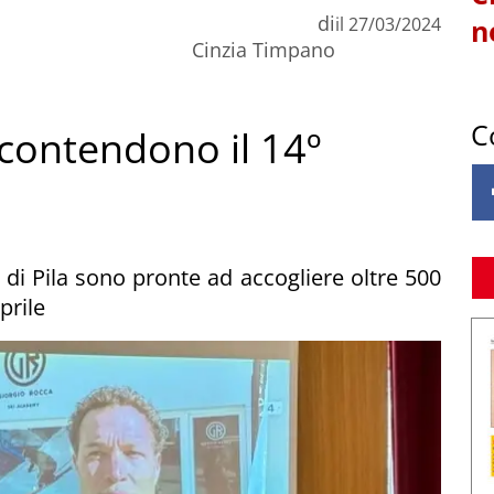
di
il
27/03/2024
n
Cinzia Timpano
C
i contendono il 14º
i di Pila sono pronte ad accogliere oltre 500
aprile