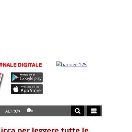
ALTRO
licca per leggere tutte le