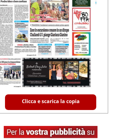
Clicca e scarica la copia