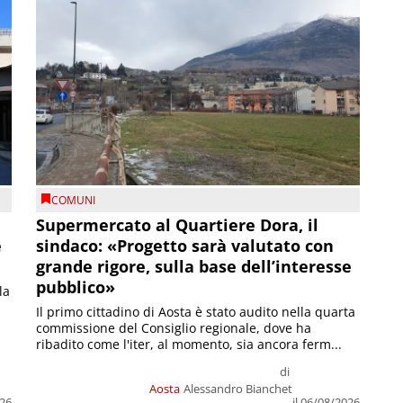
COMUNI
Supermercato al Quartiere Dora, il
e
sindaco: «Progetto sarà valutato con
grande rigore, sulla base dell’interesse
pubblico»
la
Il primo cittadino di Aosta è stato audito nella quarta
commissione del Consiglio regionale, dove ha
ribadito come l'iter, al momento, sia ancora ferm...
di
Aosta
Alessandro Bianchet
026
il 06/08/2026