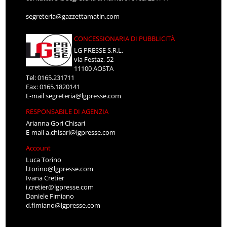
segreteria@gazzettamatin.com
CONCESSIONARIA DI PUBBLICITÀ
LG PRESSE S.R.L.
via Festaz, 52
11100 AOSTA
Tel: 0165.231711
Fax: 0165.1820141
E-mail
segreteria@lgpresse.com
RESPONSABILE DI AGENZIA
Arianna Gori Chisari
E-mail
a.chisari@lgpresse.com
Account
Luca Torino
l.torino@lgpresse.com
Ivana Cretier
i.cretier@lgpresse.com
Daniele Fimiano
d.fimiano@lgpresse.com