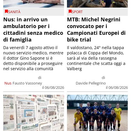
SANITÀ
SPORT
Nus: in arrivo un
MTB: Michel Negrini
ambulatorio per i
convocato per i
cittadini senza medico
Campionati Europei di
di famiglia
bike trial
Da venerdì 7 agosto attivo il
Il valdostano, 24° nella tappa
nuovo servizio medico, mentre
polacca di Coppa del Mondo,
il dottor Gino Sapone si è
sarà al via della rassegna
detto disponibile a proseguire
continentale che scatta oggi a
nel servizio alla comunità
Valberg
di
di
Nus
Fausto Vassoney
Davide Pellegrino
il 06/08/2026
il 06/08/2026