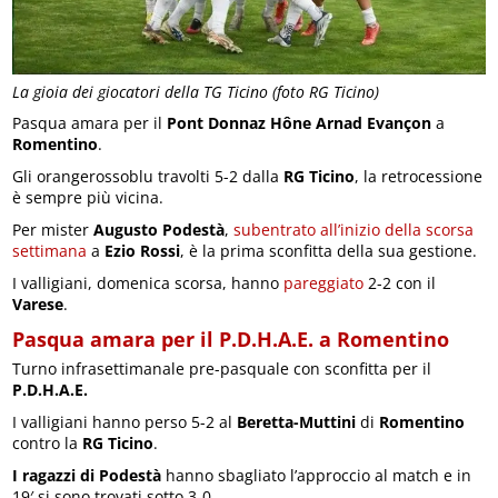
La gioia dei giocatori della TG Ticino (foto RG Ticino)
Pasqua amara per il
Pont Donnaz Hône Arnad Evançon
a
Romentino
.
Gli orangerossoblu travolti 5-2 dalla
RG Ticino
, la retrocessione
è sempre più vicina.
Per mister
Augusto Podestà
,
subentrato all’inizio della scorsa
settimana
a
Ezio Rossi
, è la prima sconfitta della sua gestione.
I valligiani, domenica scorsa, hanno
pareggiato
2-2 con il
Varese
.
Pasqua amara per il P.D.H.A.E. a Romentino
Turno infrasettimanale pre-pasquale con sconfitta per il
P.D.H.A.E.
I valligiani hanno perso 5-2 al
Beretta-Muttini
di
Romentino
contro la
RG Ticino
.
I ragazzi di Podestà
hanno sbagliato l’approccio al match e in
19′ si sono trovati sotto 3-0.