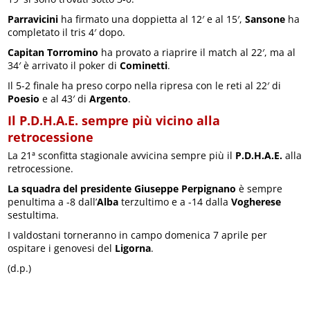
Parravicini
ha firmato una doppietta al 12′ e al 15′,
Sansone
ha
completato il tris 4′ dopo.
Capitan Torromino
ha provato a riaprire il match al 22′, ma al
34′ è arrivato il poker di
Cominetti
.
Il 5-2 finale ha preso corpo nella ripresa con le reti al 22′ di
Poesio
e al 43′ di
Argento
.
Il P.D.H.A.E. sempre più vicino alla
retrocessione
La 21ª sconfitta stagionale avvicina sempre più il
P.D.H.A.E.
alla
retrocessione.
La squadra del presidente Giuseppe Perpignano
è sempre
penultima a -8 dall’
Alba
terzultimo e a -14 dalla
Vogherese
sestultima.
I valdostani torneranno in campo domenica 7 aprile per
ospitare i genovesi del
Ligorna
.
(d.p.)