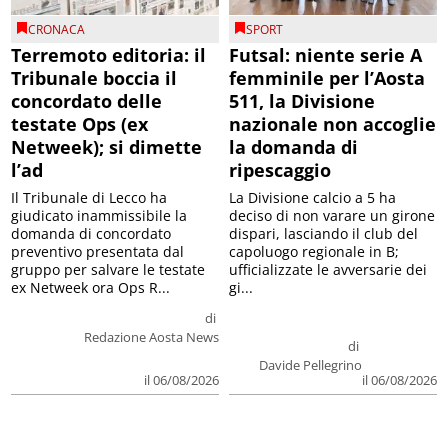
CRONACA
SPORT
Terremoto editoria: il
Futsal: niente serie A
Tribunale boccia il
femminile per l’Aosta
concordato delle
511, la Divisione
testate Ops (ex
nazionale non accoglie
Netweek); si dimette
la domanda di
l’ad
ripescaggio
Il Tribunale di Lecco ha
La Divisione calcio a 5 ha
giudicato inammissibile la
deciso di non varare un girone
domanda di concordato
dispari, lasciando il club del
preventivo presentata dal
capoluogo regionale in B;
gruppo per salvare le testate
ufficializzate le avversarie dei
ex Netweek ora Ops R...
gi...
di
Redazione Aosta News
di
Davide Pellegrino
il 06/08/2026
il 06/08/2026