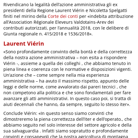
Rivendicano la legalità dell’azione amministrativa gli ex
presidenti della Regione Laurent Viérin e Nicoletta Spelgatti
finiti nel mirino della
Corte dei conti
per «indebita attribuzione
all’Association Régionale Eleveurs Valdotains-Arev dei
contributi autorizzati, per l’annualità 2018, con le delibere di
Giunta regionale n. 415/2018 e 1536/2018».
Laurent Viérin
«Sono profondamente convinto della bontà e della correttezza
della nostra azione amministrativa – non esita a rispondere
Viérin -, assieme a quella dei colleghi , che abbiamo tenuto in
piena linea e coerenza con le normative e disposizioni vigenti.
Un’azione che – come sempre nella mia esperienza
amministrativa – ha avuto il massimo rispetto, appunto delle
leggi e delle norme, come avvalorato dai pareri tecnici , che
non competono alla politica e che sono fondamentali per fare
avanzare gli atti amministrativi. In questo caso poi, si tratta di
aiuti decennali che hanno, da sempre, seguito lo stesso iter».
Conclude Viérin: «In questo senso siamo convinti che
dimostreremo la piena correttezza dell’iter e dell’operato., che
abbiamo seguito nel solo interesse del settore agricolo e della
sua salvaguardia . Infatti siamo sopratutto e profondamente
convinti e consapevoli che la nostra agricoltura di montagna