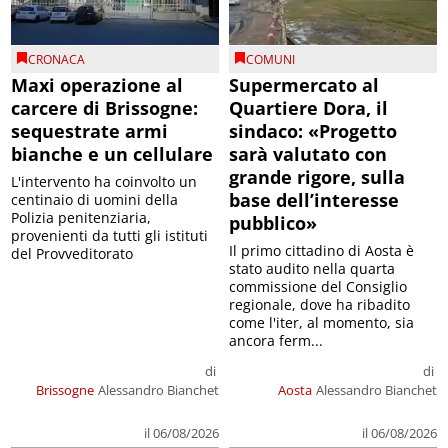
CRONACA
COMUNI
Maxi operazione al
Supermercato al
carcere di Brissogne:
Quartiere Dora, il
sequestrate armi
sindaco: «Progetto
bianche e un cellulare
sarà valutato con
grande rigore, sulla
L'intervento ha coinvolto un
base dell’interesse
centinaio di uomini della
Polizia penitenziaria,
pubblico»
provenienti da tutti gli istituti
Il primo cittadino di Aosta è
del Provveditorato
stato audito nella quarta
commissione del Consiglio
regionale, dove ha ribadito
come l'iter, al momento, sia
ancora ferm...
di
di
Brissogne
Alessandro Bianchet
Aosta
Alessandro Bianchet
il 06/08/2026
il 06/08/2026