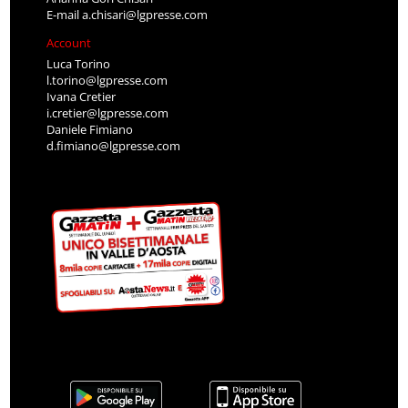
E-mail
a.chisari@lgpresse.com
Account
Luca Torino
l.torino@lgpresse.com
Ivana Cretier
i.cretier@lgpresse.com
Daniele Fimiano
d.fimiano@lgpresse.com