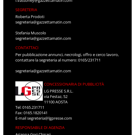
f.vassoney@gazzettamatin.com
SEGRETERIA
Roberta Prodoti
segreteria@gazzettamatin.com
Stefania Muscolo
segreteria@gazzettamatin.com
CONTATTACI
Per pubblicazione annunci, necrologi, offro e cerco lavoro,
contattare la segreteria al numero: 0165/231711
segreteria@gazzettamatin.com
CONCESSIONARIA DI PUBBLICITÀ
LG PRESSE S.R.L.
via Festaz, 52
11100 AOSTA
Tel: 0165.231711
Fax: 0165.1820141
E-mail
segreteria@lgpresse.com
RESPONSABILE DI AGENZIA
Arianna Gori Chisari