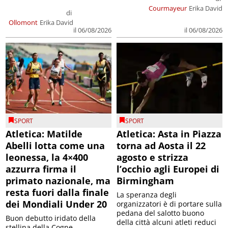
Courmayeur
Erika David
di
Ollomont
Erika David
il 06/08/2026
il 06/08/2026
SPORT
SPORT
Atletica: Matilde
Atletica: Asta in Piazza
Abelli lotta come una
torna ad Aosta il 22
leonessa, la 4×400
agosto e strizza
azzurra firma il
l’occhio agli Europei di
primato nazionale, ma
Birmingham
resta fuori dalla finale
La speranza degli
dei Mondiali Under 20
organizzatori è di portare sulla
pedana del salotto buono
Buon debutto iridato della
della città alcuni atleti reduci
stellina della Cogne,