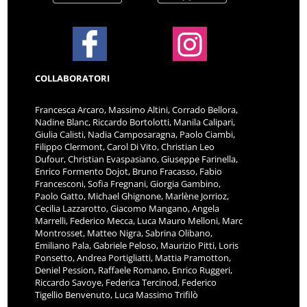
COLLABORATORI
Francesca Arcaro, Massimo Altini, Corrado Bellora,
Nadine Blanc, Riccardo Bortolotti, Manila Calipari,
Giulia Calisti, Nadia Camposaragna, Paolo Ciambi,
Filippo Clermont, Carol Di Vito, Christian Leo
Dufour, Christian Evaspasiano, Giuseppe Farinella,
Enrico Formento Dojot, Bruno Fracasso, Fabio
Francesconi, Sofia Fregnani, Giorgia Gambino,
Paolo Gatto, Michael Ghignone, Marlène Jorrioz,
Cecilia Lazzarotto, Giacomo Mangano, Angela
Marrelli, Federico Mecca, Luca Mauro Melloni, Marc
Montrosset, Matteo Nigra, Sabrina Olibano,
Emiliano Pala, Gabriele Peloso, Maurizio Pitti, Loris
Ponsetto, Andrea Portigliatti, Mattia Pramotton,
Deniel Pession, Raffaele Romano, Enrico Ruggeri,
Riccardo Savoye, Federica Tercinod, Federico
Tigellio Benvenuto, Luca Massimo Trifilò