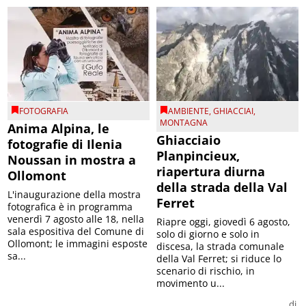
FOTOGRAFIA
AMBIENTE
,
GHIACCIAI
,
MONTAGNA
Anima Alpina, le
Ghiacciaio
fotografie di Ilenia
Planpincieux,
Noussan in mostra a
riapertura diurna
Ollomont
della strada della Val
L'inaugurazione della mostra
Ferret
fotografica è in programma
venerdì 7 agosto alle 18, nella
Riapre oggi, giovedì 6 agosto,
sala espositiva del Comune di
solo di giorno e solo in
Ollomont; le immagini esposte
discesa, la strada comunale
sa...
della Val Ferret; si riduce lo
scenario di rischio, in
movimento u...
di