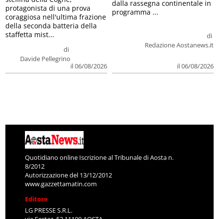
dalla rassegna continentale in
protagonista di una prova
programma ...
coraggiosa nell'ultima frazione
della seconda batteria della
staffetta mist...
di
Redazione Aostanews.it
di
Davide Pellegrino
il 06/08/2026
il 06/08/2026
Quotidiano online Iscrizione al Tribunale di Aosta n.
8/2012
Autorizzazione del 13/12/2012
www.gazzettamatin.com
Editore
LG PRESSE S.R.L.
via Festaz, 52 11100 AOSTA