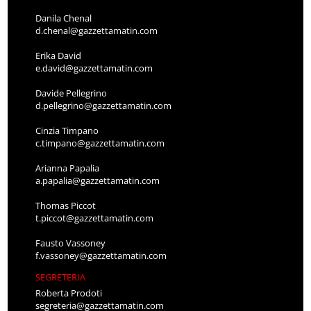
Danila Chenal
d.chenal@gazzettamatin.com
Erika David
e.david@gazzettamatin.com
Davide Pellegrino
d.pellegrino@gazzettamatin.com
Cinzia Timpano
c.timpano@gazzettamatin.com
Arianna Papalia
a.papalia@gazzettamatin.com
Thomas Piccot
t.piccot@gazzettamatin.com
Fausto Vassoney
f.vassoney@gazzettamatin.com
SEGRETERIA
Roberta Prodoti
segreteria@gazzettamatin.com