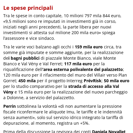
Le spese principali
Tra le spese in conto capitale, 10 milioni 797 mila 844 euro,
«9,5 milioni sono re imputati in investimenti già in corso,
iniziati negli anni precedenti, la parte libera per nuovi
investimenti si attesta sul milione 200 mila euro» spiega
l’assessore e vice sindaco.
Tra le varie voci balzano agli occhi i
159 mila euro
circa, tra
somme già imputate e somme aggiunte, per la realizzazione
de
i bagni pubblici
di piazzale Monte Bianco, viale Monte
Bianco e Val Vény e Val Ferret;
117 mila euro
per la
riqualificazione dell
‘area esterna polivalente del palazzetto
;
120 mila euro per il rifacimento del muro del Villair verso Plan
Gorret;
450 mila
per il progetto Interreg
PrévRisk
;
50 mila euro
per lo studio comparativo per la
strada di accesso alla Val
Vény
e 15 mila euro per la realizzazione del nuovo parcheggio
a Dolonne, a servizio del palazzetto.
Perrin
sottolinea la volontà «di non aumentare la pressione
fiscale riconfermare le aliquote Imu, le tariffe e le indennità
senza aumenti», solo sul servizio idrico integrato la tariffa di
depurazione, al momento, registra un +5%.
Prima della discussione la revisora dei conti
Daniela Novallet