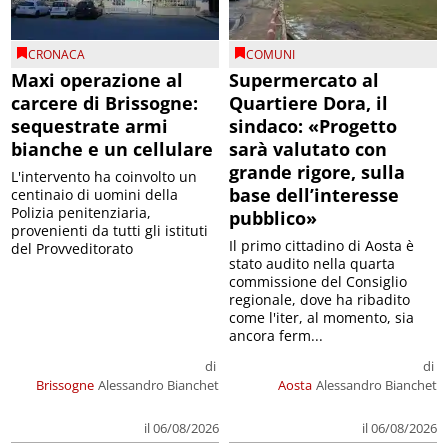
CRONACA
COMUNI
Maxi operazione al
Supermercato al
carcere di Brissogne:
Quartiere Dora, il
sequestrate armi
sindaco: «Progetto
bianche e un cellulare
sarà valutato con
grande rigore, sulla
L'intervento ha coinvolto un
base dell’interesse
centinaio di uomini della
Polizia penitenziaria,
pubblico»
provenienti da tutti gli istituti
Il primo cittadino di Aosta è
del Provveditorato
stato audito nella quarta
commissione del Consiglio
regionale, dove ha ribadito
come l'iter, al momento, sia
ancora ferm...
di
di
Brissogne
Alessandro Bianchet
Aosta
Alessandro Bianchet
il 06/08/2026
il 06/08/2026