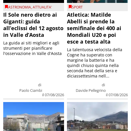
ASTRONOMIA
,
ATTUALITA'
SPORT
Il Sole nero dietro ai
Atletica: Matilde
Giganti: guida
Abelli si prende la
all’eclissi del 12 agosto
semifinale dei 400 ai
in Valle d’Aosta
Mondiali U20 e poi
esce a testa alta
La guida ai siti migliori e agli
strumenti per pianificare
La talentuosa velocista della
l'osservazione in Valle d'Aosta
Cogne ha superato con
margine la batteria e ha
quindi chiuso quinta nella
seconda heat della sera e
diciassettesima nell...
di
di
Paolo Ciambi
Davide Pellegrino
il 07/08/2026
il 07/08/2026