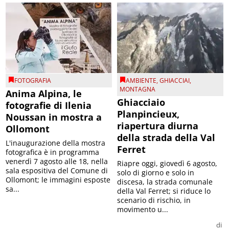
FOTOGRAFIA
AMBIENTE
,
GHIACCIAI
,
MONTAGNA
Anima Alpina, le
Ghiacciaio
fotografie di Ilenia
Planpincieux,
Noussan in mostra a
riapertura diurna
Ollomont
della strada della Val
L'inaugurazione della mostra
Ferret
fotografica è in programma
venerdì 7 agosto alle 18, nella
Riapre oggi, giovedì 6 agosto,
sala espositiva del Comune di
solo di giorno e solo in
Ollomont; le immagini esposte
discesa, la strada comunale
sa...
della Val Ferret; si riduce lo
scenario di rischio, in
movimento u...
di