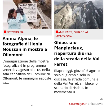
FOTOGRAFIA
AMBIENTE
,
GHIACCIAI
,
MONTAGNA
Anima Alpina, le
Ghiacciaio
fotografie di Ilenia
Planpincieux,
Noussan in mostra a
riapertura diurna
Ollomont
della strada della Val
L'inaugurazione della mostra
Ferret
fotografica è in programma
venerdì 7 agosto alle 18, nella
Riapre oggi, giovedì 6 agosto,
sala espositiva del Comune di
solo di giorno e solo in
Ollomont; le immagini esposte
discesa, la strada comunale
sa...
della Val Ferret; si riduce lo
scenario di rischio, in
movimento u...
di
Courmayeur
Erika David
di