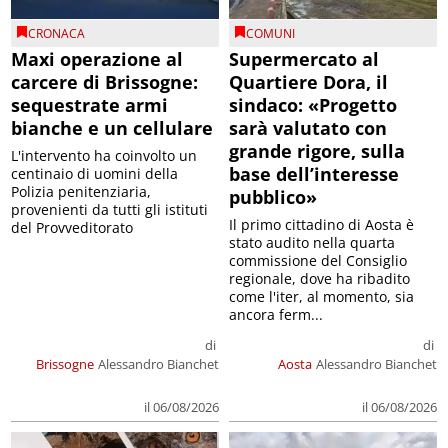
CRONACA
COMUNI
Maxi operazione al
Supermercato al
carcere di Brissogne:
Quartiere Dora, il
sequestrate armi
sindaco: «Progetto
bianche e un cellulare
sarà valutato con
grande rigore, sulla
L'intervento ha coinvolto un
base dell’interesse
centinaio di uomini della
Polizia penitenziaria,
pubblico»
provenienti da tutti gli istituti
Il primo cittadino di Aosta è
del Provveditorato
stato audito nella quarta
commissione del Consiglio
regionale, dove ha ribadito
come l'iter, al momento, sia
ancora ferm...
di
di
Brissogne
Alessandro Bianchet
Aosta
Alessandro Bianchet
il 06/08/2026
il 06/08/2026