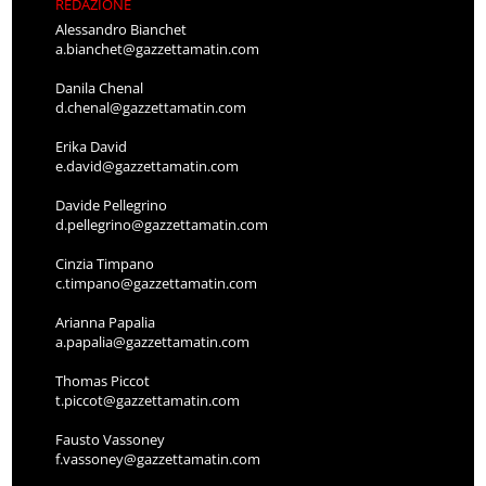
REDAZIONE
Alessandro Bianchet
a.bianchet@gazzettamatin.com
Danila Chenal
d.chenal@gazzettamatin.com
Erika David
e.david@gazzettamatin.com
Davide Pellegrino
d.pellegrino@gazzettamatin.com
Cinzia Timpano
c.timpano@gazzettamatin.com
Arianna Papalia
a.papalia@gazzettamatin.com
Thomas Piccot
t.piccot@gazzettamatin.com
Fausto Vassoney
f.vassoney@gazzettamatin.com