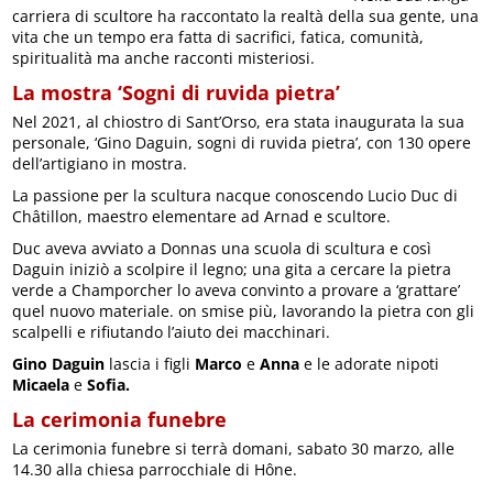
carriera di scultore ha raccontato la realtà della sua gente, una
vita che un tempo era fatta di sacrifici, fatica, comunità,
spiritualità ma anche racconti misteriosi.
La mostra ‘Sogni di ruvida pietra’
Nel 2021, al chiostro di Sant’Orso, era stata inaugurata la sua
personale, ‘Gino Daguin, sogni di ruvida pietra’, con 130 opere
dell’artigiano in mostra.
La passione per la scultura nacque conoscendo Lucio Duc di
Châtillon, maestro elementare ad Arnad e scultore.
Duc aveva avviato a Donnas una scuola di scultura e così
Daguin iniziò a scolpire il legno; una gita a cercare la pietra
verde a Champorcher lo aveva convinto a provare a ‘grattare’
quel nuovo materiale. on smise più, lavorando la pietra con gli
scalpelli e rifiutando l’aiuto dei macchinari.
Gino Daguin
lascia i figli
Marco
e
Anna
e le adorate nipoti
Micaela
e
Sofia.
La cerimonia funebre
La cerimonia funebre si terrà domani, sabato 30 marzo, alle
14.30 alla chiesa parrocchiale di Hône.