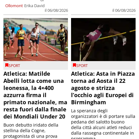
Ollomont
Erika David
il 06/08/2026
il 06/08/2026
SPORT
SPORT
Atletica: Matilde
Atletica: Asta in Piazza
Abelli lotta come una
torna ad Aosta il 22
leonessa, la 4×400
agosto e strizza
azzurra firma il
l’occhio agli Europei di
primato nazionale, ma
Birmingham
resta fuori dalla finale
La speranza degli
dei Mondiali Under 20
organizzatori è di portare sulla
pedana del salotto buono
Buon debutto iridato della
della città alcuni atleti reduci
stellina della Cogne,
dalla rassegna continentale in
protagonista di una prova
programma ...