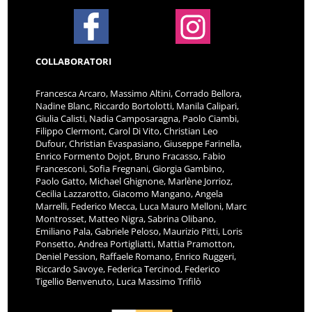
COLLABORATORI
Francesca Arcaro, Massimo Altini, Corrado Bellora,
Nadine Blanc, Riccardo Bortolotti, Manila Calipari,
Giulia Calisti, Nadia Camposaragna, Paolo Ciambi,
Filippo Clermont, Carol Di Vito, Christian Leo
Dufour, Christian Evaspasiano, Giuseppe Farinella,
Enrico Formento Dojot, Bruno Fracasso, Fabio
Francesconi, Sofia Fregnani, Giorgia Gambino,
Paolo Gatto, Michael Ghignone, Marlène Jorrioz,
Cecilia Lazzarotto, Giacomo Mangano, Angela
Marrelli, Federico Mecca, Luca Mauro Melloni, Marc
Montrosset, Matteo Nigra, Sabrina Olibano,
Emiliano Pala, Gabriele Peloso, Maurizio Pitti, Loris
Ponsetto, Andrea Portigliatti, Mattia Pramotton,
Deniel Pession, Raffaele Romano, Enrico Ruggeri,
Riccardo Savoye, Federica Tercinod, Federico
Tigellio Benvenuto, Luca Massimo Trifilò