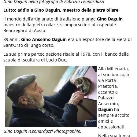
Gino Daguin nella fotografia di Fabrizio Leonarduzzi
Lutto: addìo a Gino Daguin, maestro della pietra ollare.
Il mondo dell’artigianato di tradizione piange
Gino Daguin
,
maestro della pietra ollare, scomparso ieri all’ospedale
Beauregard di Aosta.
89 anni,
Gino Anselmo Daguin
era un espositore della Fiera di
Sant’Orso di lungo corso.
La sua prima partecipazione risale al 1978, con il banco della
scuola di scultura di Lucio Duc.
Alla Millenaria,
al suo banco, in
via Porta
Praetoria,
accanto a
Palazzo
Ansermin,
Daguin
ha
sempre accolto
amici e
appassionati.
Gino Daguin (Leonarduzzi Photographie)
Nella sua lunga