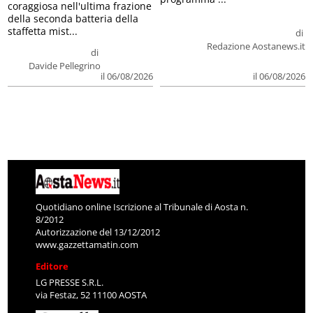
coraggiosa nell'ultima frazione
della seconda batteria della
staffetta mist...
di
Redazione Aostanews.it
di
Davide Pellegrino
il 06/08/2026
il 06/08/2026
Quotidiano online Iscrizione al Tribunale di Aosta n.
8/2012
Autorizzazione del 13/12/2012
www.gazzettamatin.com
Editore
LG PRESSE S.R.L.
via Festaz, 52 11100 AOSTA