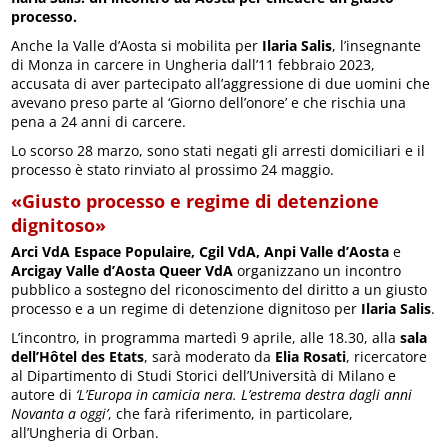
processo.
Anche la Valle d’Aosta si mobilita per
Ilaria Salis
, l’insegnante
di Monza in carcere in Ungheria dall’11 febbraio 2023,
accusata di aver partecipato all’aggressione di due uomini che
avevano preso parte al ‘Giorno dell’onore’ e che rischia una
pena a 24 anni di carcere.
Lo scorso 28 marzo, sono stati negati gli arresti domiciliari e il
processo è stato rinviato al prossimo 24 maggio.
«Giusto processo e regime di detenzione
dignitoso»
Arci VdA Espace Populaire, Cgil VdA, Anpi Valle d’Aosta
e
Arcigay Valle d’Aosta Queer VdA
organizzano un incontro
pubblico a sostegno del riconoscimento del diritto a un giusto
processo e a un regime di detenzione dignitoso per
Ilaria Salis
.
L’incontro, in programma martedì 9 aprile, alle 18.30, alla
sala
dell’Hôtel des Etats
, sarà moderato da
Elia Rosati
, ricercatore
al Dipartimento di Studi Storici dell’Università di Milano e
autore di
‘L’Europa in camicia nera. L’estrema destra dagli anni
Novanta a oggi’
, che farà riferimento, in particolare,
all’Ungheria di Orban.