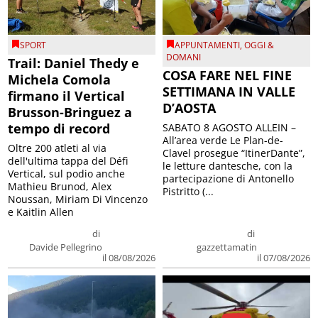
SPORT
APPUNTAMENTI
,
OGGI &
DOMANI
Trail: Daniel Thedy e
COSA FARE NEL FINE
Michela Comola
SETTIMANA IN VALLE
firmano il Vertical
D’AOSTA
Brusson-Bringuez a
tempo di record
SABATO 8 AGOSTO ALLEIN –
All’area verde Le Plan-de-
Oltre 200 atleti al via
Clavel prosegue “ItinerDante”,
dell'ultima tappa del Défì
le letture dantesche, con la
Vertical, sul podio anche
partecipazione di Antonello
Mathieu Brunod, Alex
Pistritto (...
Noussan, Miriam Di Vincenzo
e Kaitlin Allen
di
di
Davide Pellegrino
gazzettamatin
il 08/08/2026
il 07/08/2026