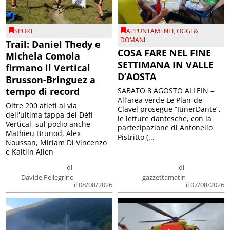
SPORT
APPUNTAMENTI
,
OGGI &
DOMANI
Trail: Daniel Thedy e
COSA FARE NEL FINE
Michela Comola
SETTIMANA IN VALLE
firmano il Vertical
D’AOSTA
Brusson-Bringuez a
tempo di record
SABATO 8 AGOSTO ALLEIN –
All’area verde Le Plan-de-
Oltre 200 atleti al via
Clavel prosegue “ItinerDante”,
dell'ultima tappa del Défì
le letture dantesche, con la
Vertical, sul podio anche
partecipazione di Antonello
Mathieu Brunod, Alex
Pistritto (...
Noussan, Miriam Di Vincenzo
e Kaitlin Allen
di
di
Davide Pellegrino
gazzettamatin
il 08/08/2026
il 07/08/2026