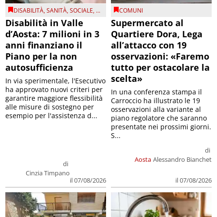
DISABILITÀ
,
SANITÀ
,
SOCIALE
, ...
COMUNI
Disabilità in Valle
Supermercato al
d’Aosta: 7 milioni in 3
Quartiere Dora, Lega
anni finanziano il
all’attacco con 19
Piano per la non
osservazioni: «Faremo
autosufficienza
tutto per ostacolare la
scelta»
In via sperimentale, l'Esecutivo
ha approvato nuovi criteri per
In una conferenza stampa il
garantire maggiore flessibilità
Carroccio ha illustrato le 19
alle misure di sostegno per
osservazioni alla variante al
esempio per l'assistenza d...
piano regolatore che saranno
presentate nei prossimi giorni.
S...
di
Aosta
Alessandro Bianchet
di
Cinzia Timpano
il 07/08/2026
il 07/08/2026