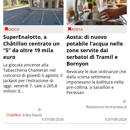
GIOCO
AOSTA
SuperEnalotto, a
Aosta: di nuovo
Châtillon centrato un
potabile l’acqua nelle
“5” da oltre 19 mila
zone servite dai
euro
serbatoi di Tramil e
Bornyon
La giocata vincente alla
Tabaccheria Chameran nel
Revocate le due ordinanze che
concorso di giovedì 6 agosto; il
dalla scorsa settimana
jackpot per l'estrazione di
imponevano la bollitura nella
oggi, venerdì 7, sale a 205,8
pre-collina, a Saraillon e
milioni d...
Porossan
di
Redazione Aostanews.it
di
Châtillon
Erika David
il 07/08/2026
il 07/08/2026