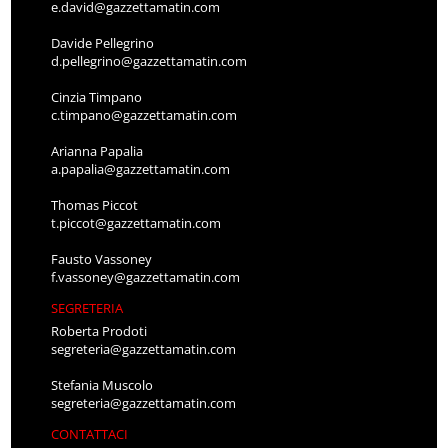
e.david@gazzettamatin.com
Davide Pellegrino
d.pellegrino@gazzettamatin.com
Cinzia Timpano
c.timpano@gazzettamatin.com
Arianna Papalia
a.papalia@gazzettamatin.com
Thomas Piccot
t.piccot@gazzettamatin.com
Fausto Vassoney
f.vassoney@gazzettamatin.com
SEGRETERIA
Roberta Prodoti
segreteria@gazzettamatin.com
Stefania Muscolo
segreteria@gazzettamatin.com
CONTATTACI