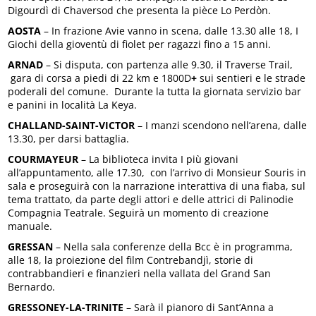
Digourdì di Chaversod che presenta la pièce Lo Perdòn.
AOSTA
– In frazione Avie vanno in scena, dalle 13.30 alle 18, I
Giochi della gioventù di fiolet per ragazzi fino a 15 anni.
ARNAD
– Si disputa, con partenza alle 9.30, il Traverse Trail,
gara di corsa a piedi di 22 km e 1800D
+
sui sentieri e le strade
poderali del comune.
Durante la tutta la giornata servizio bar
e panini in località La Keya.
CHALLAND-SAINT-VICTOR
– I manzi scendono nell’arena, dalle
13.30, per darsi battaglia.
COURMAYEUR
– La biblioteca invita I più giovani
all’appuntamento, alle 17.30, con l’arrivo di Monsieur Souris in
sala e proseguirà con la narrazione interattiva di una fiaba, sul
tema trattato, da parte degli attori e delle attrici di Palinodie
Compagnia Teatrale. Seguirà un momento di creazione
manuale.
GRESSAN
– Nella sala conferenze della Bcc è in programma,
alle 18, la proiezione del film Contrebandjì, storie di
contrabbandieri e finanzieri nella vallata del Grand San
Bernardo.
GRESSONEY-LA-TRINITE
– Sarà il pianoro di Sant’Anna a