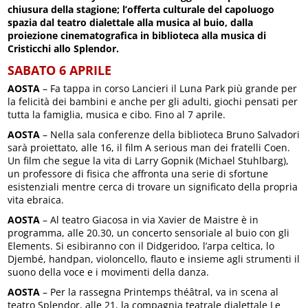
chiusura della stagione; l’offerta culturale del capoluogo
spazia dal teatro dialettale alla musica al buio, dalla
proiezione cinematografica in biblioteca alla musica di
Cristicchi allo Splendor.
SABATO 6 APRILE
AOSTA
– Fa tappa in corso Lancieri il Luna Park più grande per
la felicità dei bambini e anche per gli adulti, giochi pensati per
tutta la famiglia, musica e cibo. Fino al 7 aprile.
AOSTA
– Nella sala conferenze della biblioteca Bruno Salvadori
sarà proiettato, alle 16, il film A serious man dei fratelli Coen.
Un film che segue la vita di Larry Gopnik (Michael Stuhlbarg),
un professore di fisica che affronta una serie di sfortune
esistenziali mentre cerca di trovare un significato della propria
vita ebraica.
AOSTA
– Al teatro Giacosa in via Xavier de Maistre è in
programma, alle 20.30, un concerto sensoriale al buio con gli
Elements. Si esibiranno con il Didgeridoo, l’arpa celtica, lo
Djembé, handpan, violoncello, flauto e insieme agli strumenti il
suono della voce e i movimenti della danza.
AOSTA
– Per la rassegna Printemps théâtral, va in scena al
teatro Splendor, alle 21, la compagnia teatrale dialettale Le