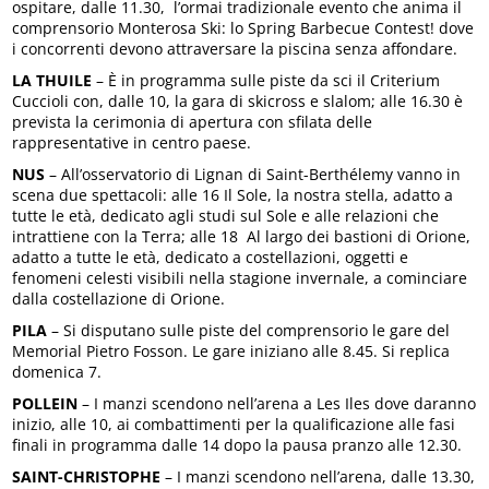
ospitare, dalle 11.30, l’ormai tradizionale evento che anima il
comprensorio Monterosa Ski: lo Spring Barbecue Contest! dove
i concorrenti devono attraversare la piscina senza affondare.
LA THUILE
– È in programma sulle piste da sci il Criterium
Cuccioli con, dalle 10, la gara di skicross e slalom; alle 16.30 è
prevista la cerimonia di apertura con sfilata delle
rappresentative in centro paese.
NUS
– All’osservatorio di Lignan di Saint-Berthélemy vanno in
scena due spettacoli: alle 16 Il Sole, la nostra stella, adatto a
tutte le età, dedicato agli studi sul Sole e alle relazioni che
intrattiene con la Terra; alle 18 Al largo dei bastioni di Orione,
adatto a tutte le età, dedicato a costellazioni, oggetti e
fenomeni celesti visibili nella stagione invernale, a cominciare
dalla costellazione di Orione.
PILA
– Si disputano sulle piste del comprensorio le gare del
Memorial Pietro Fosson. Le gare iniziano alle 8.45. Si replica
domenica 7.
POLLEIN
– I manzi scendono nell’arena a Les Iles dove daranno
inizio, alle 10, ai combattimenti per la qualificazione alle fasi
finali in programma dalle 14 dopo la pausa pranzo alle 12.30.
SAINT-CHRISTOPHE
– I manzi scendono nell’arena, dalle 13.30,