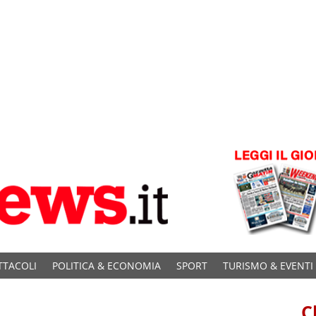
TTACOLI
POLITICA & ECONOMIA
SPORT
TURISMO & EVENTI
C