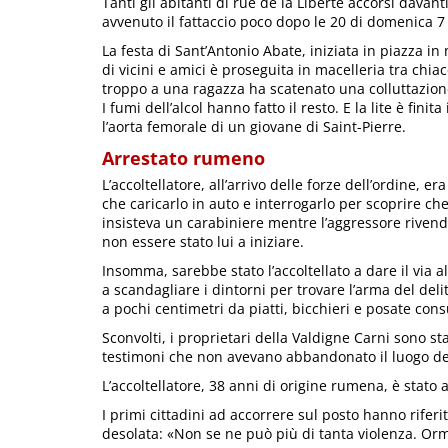
Tanti gli abitanti di rue de la Liberté accorsi davan
avvenuto il fattaccio poco dopo le 20 di domenica 7 
La festa di Sant’Antonio Abate, iniziata in piazza i
di vicini e amici è proseguita in macelleria tra chia
troppo a una ragazza ha scatenato una colluttazione 
I fumi dell’alcol hanno fatto il resto. E la lite è fini
l’aorta femorale di un giovane di Saint-Pierre.
Arrestato rumeno
L’accoltellatore, all’arrivo delle forze dell’ordine, e
che caricarlo in auto e interrogarlo per scoprire che f
insisteva un carabiniere mentre l’aggressore rivend
non essere stato lui a iniziare.
Insomma, sarebbe stato l’accoltellato a dare il via a
a scandagliare i dintorni per trovare l’arma del del
a pochi centimetri da piatti, bicchieri e posate cons
Sconvolti, i proprietari della Valdigne Carni sono sta
testimoni che non avevano abbandonato il luogo del
L’accoltellatore, 38 anni di origine rumena, è stato 
I primi cittadini ad accorrere sul posto hanno rife
desolata: «Non se ne può più di tanta violenza. Orma