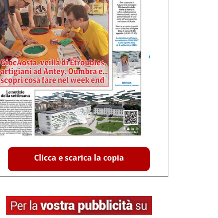
Clicca e scarica la copia