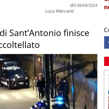
di
il
08/04/2024
n
Luca Mercanti
C
 di Sant’Antonio finisce
coltellato