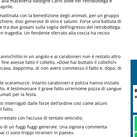
ti alla macelleria Valdigne Carni dove nel retrobottega è
aprile.
n mattinata con la benedizione degli animali, per un gruppo
cchiere, dosi generose di vino e salumi. Forse una battuta di
tra due giovani sulla soglia dell’ingresso del retrobottega.
ta in tragedia. Un fendente sferrato alla coscia ha reciso
ra annichilito in un angolo e ai carabinieri non è restato altro
ine avesse fatto il coltello. «Dove hai buttato il coltello?»
icava, dapprima, di non avere commesso il fatto e, dopo, di
lle scaramucce. Intanto carabinieri e polizia hanno iniziato
itto. A testimoniare il grave fatto un’ernome pozza di sangue
R
umati per la festa.
v
ti interrogati dalle forze dell’ordine così come alcuni
 fatto.
arrestato con l’accusa di tentato omicidio.
rito di un fuggi fuggi generale. Una signora commenta
i ci sono troppi stranieri in paese».