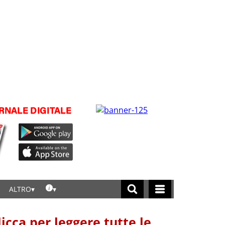
ALTRO
licca per leggere tutte le