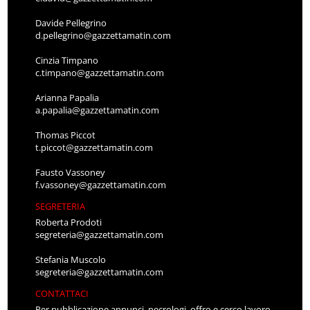
Davide Pellegrino
d.pellegrino@gazzettamatin.com
Cinzia Timpano
c.timpano@gazzettamatin.com
Arianna Papalia
a.papalia@gazzettamatin.com
Thomas Piccot
t.piccot@gazzettamatin.com
Fausto Vassoney
f.vassoney@gazzettamatin.com
SEGRETERIA
Roberta Prodoti
segreteria@gazzettamatin.com
Stefania Muscolo
segreteria@gazzettamatin.com
CONTATTACI
Per pubblicazione annunci, necrologi, offro e cerco lavoro,