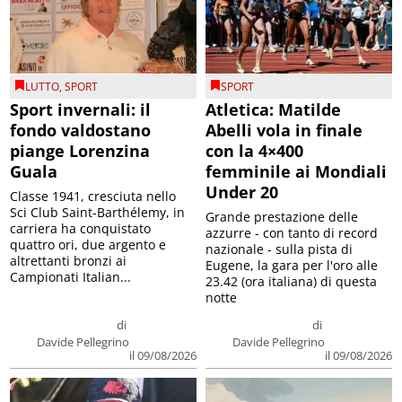
LUTTO
,
SPORT
SPORT
Sport invernali: il
Atletica: Matilde
fondo valdostano
Abelli vola in finale
piange Lorenzina
con la 4×400
Guala
femminile ai Mondiali
Under 20
Classe 1941, cresciuta nello
Sci Club Saint-Barthélemy, in
Grande prestazione delle
carriera ha conquistato
azzurre - con tanto di record
quattro ori, due argento e
nazionale - sulla pista di
altrettanti bronzi ai
Eugene, la gara per l'oro alle
Campionati Italian...
23.42 (ora italiana) di questa
notte
di
di
Davide Pellegrino
Davide Pellegrino
il 09/08/2026
il 09/08/2026