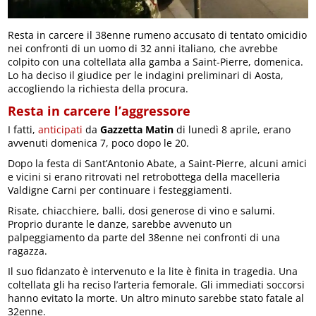
Resta in carcere il 38enne rumeno accusato di tentato omicidio
nei confronti di un uomo di 32 anni italiano, che avrebbe
colpito con una coltellata alla gamba a Saint-Pierre, domenica.
Lo ha deciso il giudice per le indagini preliminari di Aosta,
accogliendo la richiesta della procura.
Resta in carcere l’aggressore
I fatti,
anticipati
da
Gazzetta Matin
di lunedì 8 aprile, erano
avvenuti domenica 7, poco dopo le 20.
Dopo la festa di Sant’Antonio Abate, a Saint-Pierre, alcuni amici
e vicini si erano ritrovati nel retrobottega della macelleria
Valdigne Carni per continuare i festeggiamenti.
Risate, chiacchiere, balli, dosi generose di vino e salumi.
Proprio durante le danze, sarebbe avvenuto un
palpeggiamento da parte del 38enne nei confronti di una
ragazza.
Il suo fidanzato è intervenuto e la lite è finita in tragedia. Una
coltellata gli ha reciso l’arteria femorale. Gli immediati soccorsi
hanno evitato la morte. Un altro minuto sarebbe stato fatale al
32enne.