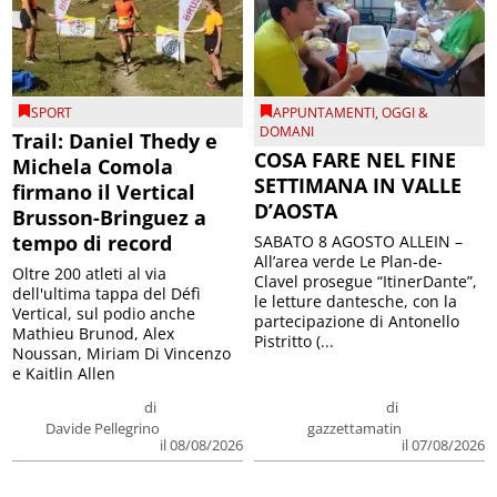
SPORT
APPUNTAMENTI
,
OGGI &
DOMANI
Trail: Daniel Thedy e
COSA FARE NEL FINE
Michela Comola
SETTIMANA IN VALLE
firmano il Vertical
D’AOSTA
Brusson-Bringuez a
tempo di record
SABATO 8 AGOSTO ALLEIN –
All’area verde Le Plan-de-
Oltre 200 atleti al via
Clavel prosegue “ItinerDante”,
dell'ultima tappa del Défì
le letture dantesche, con la
Vertical, sul podio anche
partecipazione di Antonello
Mathieu Brunod, Alex
Pistritto (...
Noussan, Miriam Di Vincenzo
e Kaitlin Allen
di
di
Davide Pellegrino
gazzettamatin
il 08/08/2026
il 07/08/2026