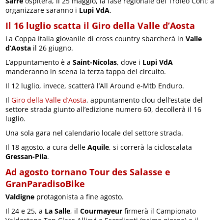
Sarre
ospiterà, il 25 maggio, la fase regionale del Trofeo Coni; a
organizzare saranno i
Lupi VdA
.
Il 16 luglio scatta il Giro della Valle d’Aosta
La Coppa Italia giovanile di cross country sbarcherà in
Valle
d’Aosta
il 26 giugno.
L’appuntamento è a
Saint-Nicolas
, dove i
Lupi VdA
manderanno in scena la terza tappa del circuito.
Il 12 luglio, invece, scatterà l’All Around e-Mtb Enduro.
Il
Giro della Valle d’Aosta
, appuntamento clou dell’estate del
settore strada giunto all’edizione numero 60, decollerà il 16
luglio.
Una sola gara nel calendario locale del settore strada.
Il 18 agosto, a cura delle
Aquile
, si correrà la cicloscalata
Gressan-Pila
.
Ad agosto tornano Tour des Salasse e
GranParadisoBike
Valdigne
protagonista a fine agosto.
Il 24 e 25, a
La Salle
, il
Courmayeur
firmerà il Campionato