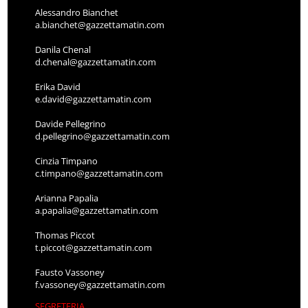
Alessandro Bianchet
a.bianchet@gazzettamatin.com
Danila Chenal
d.chenal@gazzettamatin.com
Erika David
e.david@gazzettamatin.com
Davide Pellegrino
d.pellegrino@gazzettamatin.com
Cinzia Timpano
c.timpano@gazzettamatin.com
Arianna Papalia
a.papalia@gazzettamatin.com
Thomas Piccot
t.piccot@gazzettamatin.com
Fausto Vassoney
f.vassoney@gazzettamatin.com
SEGRETERIA