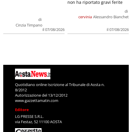
non ha riportato gravi ferite
di
cervinia
Alessandro Bianchet
di
Cinzia Timpano
il 07/08/2026
il 07/08/2026
Quotidiano online Iscrizione al Tribunale di Aosta n.
8/2012
Autorizzazione del 13/12/2012
www.gazzettamatin.com
Editore
LG PRESSE S.R.L.
via Festaz, 52 11100 AOSTA