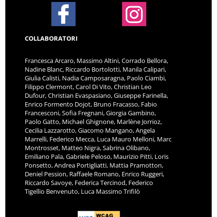
COLLABORATORI
Francesca Arcaro, Massimo Altini, Corrado Bellora,
Nadine Blanc, Riccardo Bortolotti, Manila Calipari,
Giulia Calisti, Nadia Camposaragna, Paolo Ciambi,
Filippo Clermont, Carol Di Vito, Christian Leo
Dufour, Christian Evaspasiano, Giuseppe Farinella,
Enrico Formento Dojot, Bruno Fracasso, Fabio
Francesconi, Sofia Fregnani, Giorgia Gambino,
Paolo Gatto, Michael Ghignone, Marlène Jorrioz,
Cecilia Lazzarotto, Giacomo Mangano, Angela
Marrelli, Federico Mecca, Luca Mauro Melloni, Marc
Montrosset, Matteo Nigra, Sabrina Olibano,
Emiliano Pala, Gabriele Peloso, Maurizio Pitti, Loris
Ponsetto, Andrea Portigliatti, Mattia Pramotton,
Deniel Pession, Raffaele Romano, Enrico Ruggeri,
Riccardo Savoye, Federica Tercinod, Federico
Tigellio Benvenuto, Luca Massimo Trifilò