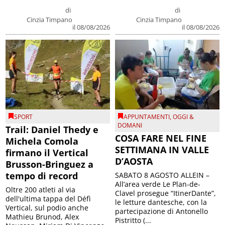
di
di
Cinzia Timpano
Cinzia Timpano
il 08/08/2026
il 08/08/2026
SPORT
APPUNTAMENTI
,
OGGI &
DOMANI
Trail: Daniel Thedy e
COSA FARE NEL FINE
Michela Comola
SETTIMANA IN VALLE
firmano il Vertical
D’AOSTA
Brusson-Bringuez a
tempo di record
SABATO 8 AGOSTO ALLEIN –
All’area verde Le Plan-de-
Oltre 200 atleti al via
Clavel prosegue “ItinerDante”,
dell'ultima tappa del Défì
le letture dantesche, con la
Vertical, sul podio anche
partecipazione di Antonello
Mathieu Brunod, Alex
Pistritto (...