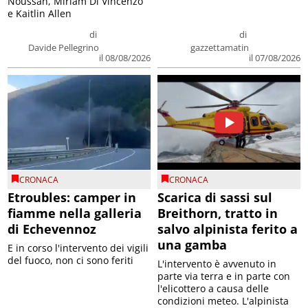
Noussan, Miriam Di Vincenzo
e Kaitlin Allen
di
di
Davide Pellegrino
gazzettamatin
il 08/08/2026
il 07/08/2026
CRONACA
CRONACA
Etroubles: camper in
Scarica di sassi sul
fiamme nella galleria
Breithorn, tratto in
di Echevennoz
salvo alpinista ferito a
una gamba
E in corso l'intervento dei vigili
del fuoco, non ci sono feriti
L'intervento è avvenuto in
parte via terra e in parte con
l'elicottero a causa delle
condizioni meteo. L'alpinista