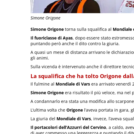
Simone Origone
Simone Origone
torna sulla squalifica al
Mondiale d
Il fuoriclasse di Ayas
, dopo essere stato estromesso
puntando però anche il dito contro la giuria.
A quasi un mese di distanza arrivano le dichiarazi
gli animi.
Sulla vicenda è intervenuto anche il direttore tecn
La squalifica che ha tolto Origone dal
Il fulmine al
Mondiale di Vars
era arrivato venerdì 2
Simone Origone
era risultato il più veloce, ma nel
A condannarlo era stata una modifica allo scarpone,
L’ultima volta che
Origone
l’aveva portata in gara, 
La giuria del
Mondiale di Vars
, invece, l’aveva squal
Il portacolori dell’Azzurri del Cervino
, a caldo, ave
di aver commesso una leggerezza e puntando il dito 