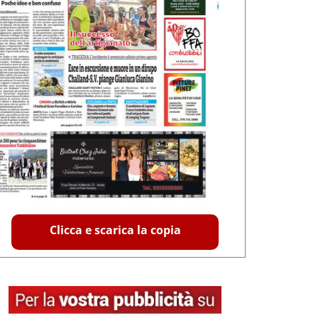
Clicca e scarica la copia