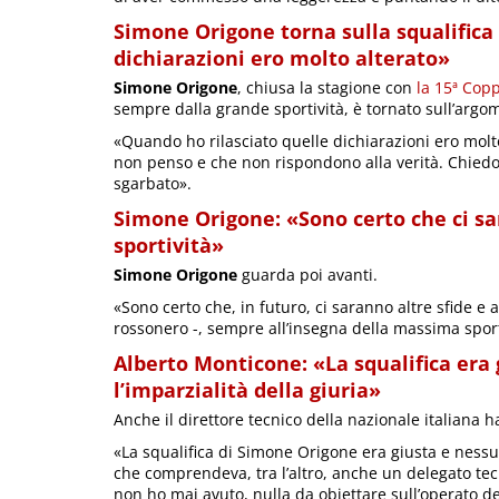
Simone Origone torna sulla squalifica
dichiarazioni ero molto alterato»
Simone Origone
, chiusa la stagione con
la 15ª Cop
sempre dalla grande sportività, è tornato sull’arg
«Quando ho rilasciato quelle dichiarazioni ero molt
non penso e che non rispondono alla verità. Chiedo
sgarbato».
Simone Origone: «Sono certo che ci sa
sportività»
Simone Origone
guarda poi avanti.
«Sono certo che, in futuro, ci saranno altre sfide e 
rossonero -, sempre all’insegna della massima sport
Alberto Monticone: «La squalifica era
l’imparzialità della giuria»
Anche il direttore tecnico della nazionale italiana ha
«La squalifica di Simone Origone era giusta e nessun
che comprendeva, tra l’altro, anche un delegato tecn
non ho mai avuto, nulla da obiettare sull’operato del