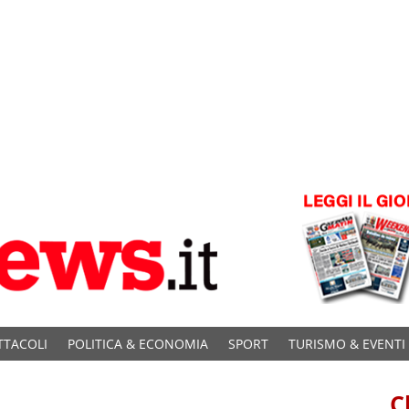
TTACOLI
POLITICA & ECONOMIA
SPORT
TURISMO & EVENTI
C