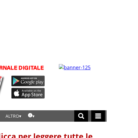
ALTRO
licca per leggere tutte le