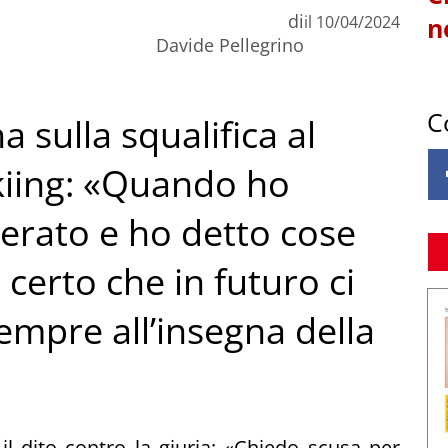
di
il
10/04/2024
n
Davide Pellegrino
C
 sulla squalifica al
kiing: «Quando ho
terato e ho detto cose
certo che in futuro ci
empre all’insegna della
il dito contro la giuria: «Chiedo scusa per