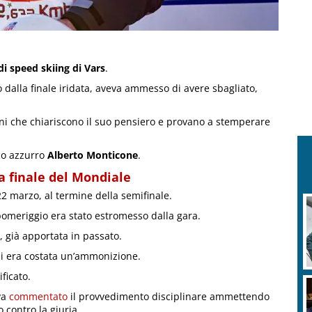
i speed skiing di Vars
.
 dalla finale iridata, aveva ammesso di avere sbagliato,
oni che chiariscono il suo pensiero e provano a stemperare
ico azzurro
Alberto Monticone
.
la finale del Mondiale
2 marzo, al termine della semifinale.
 pomeriggio era stato estromesso dalla gara.
 già apportata in passato.
gli era costata un’ammonizione.
ificato.
va
commentato
il provvedimento disciplinare ammettendo
contro la giuria.