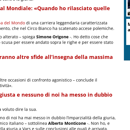
 al Mondiale: «Quando ho rilasciato quelle
pa del Mondo
di una carriera leggendaria caratterizzata
M
omento, che nel Circo Bianco ha scatenato accese polemiche.
a
o alterato – spiega
Simone Origone
-. Ho detto cose che
 scusa per essere andato sopra le righe e per essere stato
ranno altre sfide all’insegna della massima
altre occasioni di confronto agonistico – conclude il
ività».
 giusta e nessuno di noi ha messo in dubbio
 voluto dire la sua.
o di noi ha mai messo in dubbio l’imparzialità della giuria,
ico italiano – sottolinea
Alberto Monticone
-. Non ho, e
la giuria a Vars e sulle conclusioni alle quali è arrivata.