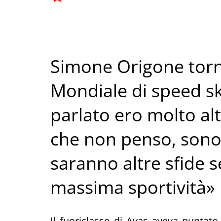
Simone Origone torna
Mondiale di speed s
parlato ero molto al
che non penso, sono 
saranno altre sfide s
massima sportività»
Il fuoriclasse di Ayas aveva puntato 