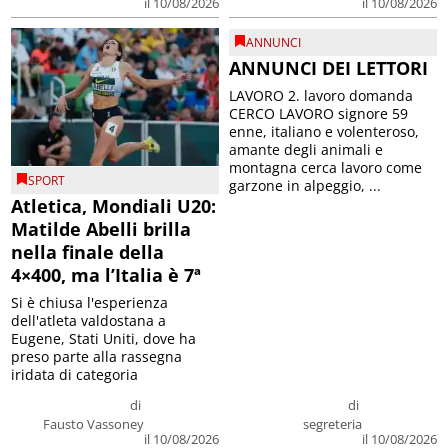
il 10/08/2026
il 10/08/2026
ANNUNCI
ANNUNCI DEI LETTORI
LAVORO 2. lavoro domanda
CERCO LAVORO signore 59
enne, italiano e volenteroso,
amante degli animali e
montagna cerca lavoro come
SPORT
garzone in alpeggio, ...
Atletica, Mondiali U20:
Matilde Abelli brilla
nella finale della
4×400, ma l’Italia è 7ª
Si è chiusa l'esperienza
dell'atleta valdostana a
Eugene, Stati Uniti, dove ha
preso parte alla rassegna
iridata di categoria
di
di
Fausto Vassoney
segreteria
il 10/08/2026
il 10/08/2026