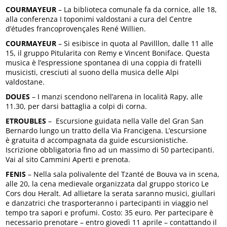
COURMAYEUR
– La biblioteca comunale fa da cornice, alle 18,
alla conferenza I toponimi valdostani a cura del Centre
d’études francoprovençales René Willien.
COURMAYEUR
– Si esibisce in quota al Pavilllon, dalle 11 alle
15, il gruppo Pitularita con Remy e Vincent Boniface. Questa
musica è l’espressione spontanea di una coppia di fratelli
musicisti, cresciuti al suono della musica delle Alpi
valdostane.
DOUES
– I manzi scendono nell’arena in località Rapy, alle
11.30, per darsi battaglia a colpi di corna.
ETROUBLES
– Escursione guidata nella Valle del Gran San
Bernardo lungo un tratto della Via Francigena. L’escursione
è gratuita d accompagnata da guide escursionistiche.
Iscrizione obbligatoria fino ad un massimo di 50 partecipanti.
Vai al sito Cammini Aperti e prenota.
FENIS
– Nella sala polivalente del Tzanté de Bouva va in scena,
alle 20, la cena medievale organizzata dal gruppo storico Le
Cors dou Heralt. Ad allietare la serata saranno musici, giullari
e danzatrici che trasporteranno i partecipanti in viaggio nel
tempo tra sapori e profumi. Costo: 35 euro. Per partecipare è
necessario prenotare – entro giovedì 11 aprile – contattando il