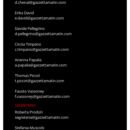
d.chenal@gazzettamatin.com
Erika David
e.david@gazzettamatin.com
Davide Pellegrino
d.pellegrino@gazzettamatin.com
Cinzia Timpano
c.timpano@gazzettamatin.com
Arianna Papalia
a.papalia@gazzettamatin.com
Thomas Piccot
t.piccot@gazzettamatin.com
Fausto Vassoney
f.vassoney@gazzettamatin.com
SEGRETERIA
Roberta Prodoti
segreteria@gazzettamatin.com
Stefania Muscolo