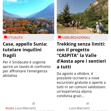
ATTUALITA'
PUBBLIREDAZIONALI
Casa, appello Sunia:
Trekking senza limiti:
tutelare inquilini
con il progetto
fragili
“CASPITA” la Valle
d’Aosta apre i sentieri
Per il Sindacato è urgente
a tutti
aprire un tavolo di confronto
per affrontare l'emergenza
Da agosto a ottobre, è
abitativa
possibile iscriversi a nove
escursioni gratuite e aperte a
tutti in sei comuni valdostani:
un'esperienza alpina
condivisa grazi...
di
di
Aosta
Luca Mercanti
Luca Mercanti