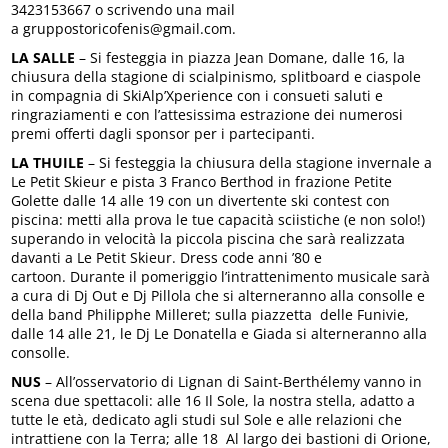
3423153667 o scrivendo una mail
a gruppostoricofenis@gmail.com.
LA SALLE
– Si festeggia in piazza Jean Domane, dalle 16, la
chiusura della stagione di scialpinismo, splitboard e ciaspole
in compagnia di SkiAlp’Xperience con i consueti saluti e
ringraziamenti e con l’attesissima estrazione dei numerosi
premi offerti dagli sponsor per i partecipanti.
LA THUILE
– Si festeggia la chiusura della stagione invernale a
Le Petit Skieur e pista 3 Franco Berthod in frazione Petite
Golette dalle 14 alle 19 con un divertente ski contest con
piscina: metti alla prova le tue capacità sciistiche (e non solo!)
superando in velocità la piccola piscina che sarà realizzata
davanti a Le Petit Skieur. Dress code anni ’80 e
cartoon. Durante il pomeriggio l’intrattenimento musicale sarà
a cura di Dj Out e Dj Pillola che si alterneranno alla consolle e
della band Philipphe Milleret; sulla piazzetta delle Funivie,
dalle 14 alle 21, le Dj Le Donatella e Giada si alterneranno alla
consolle.
NUS
– All’osservatorio di Lignan di Saint-Berthélemy vanno in
scena due spettacoli: alle 16 Il Sole, la nostra stella, adatto a
tutte le età, dedicato agli studi sul Sole e alle relazioni che
intrattiene con la Terra; alle 18 Al largo dei bastioni di Orione,