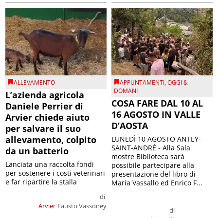
ALLEVAMENTO
APPUNTAMENTI
,
OGGI &
DOMANI
L’azienda agricola
COSA FARE DAL 10 AL
Daniele Perrier di
16 AGOSTO IN VALLE
Arvier chiede aiuto
D’AOSTA
per salvare il suo
allevamento, colpito
LUNEDÌ 10 AGOSTO ANTEY-
SAINT-ANDRÉ - Alla Sala
da un batterio
mostre Biblioteca sarà
Lanciata una raccolta fondi
possibile partecipare alla
per sostenere i costi veterinari
presentazione del libro di
e far ripartire la stalla
Maria Vassallo ed Enrico F...
di
Arvier
Fausto Vassoney
di