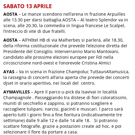
SABATO 13 APRILE
AOSTA
– Le manze scendono nell’arena in frazione Arpuilles
alle 13.30 per darsi battaglia.AOSTA – Al teatro Splendor va in
scena, alle 20.30, la commedia in lingua francese Le Scalpel,
l’intreccio di vite di due fratelli.
AOSTA
– All’Hôtel HB di via Malherbes si parlerà, alle 18.30,
della riforma costituzionale che prevede l’elezione diretta del
Presidente del Consiglio. Interverranno Mario Mantovani,
candidato alle prossime elezioni europee per FdI nella
circoscrizione nord-ovest e l’onorevole Cristina Almici
AYAS
– Va in scena in frazione Champoluc TuttaunAltamusica,
la rassegna di concerti all’aria aperta che prevede dei concerti
djset in orario aperitivo, nei locali del centro.
AYMAVILLES
– Apre il parco u-pick da Isavivai in località
Champagnole . Passeggiando tra distese di fiori coloratissimi,
muniti di secchiello e zappino, si potranno scegliere e
raccogliere tulipani, narcisi, giacinti e muscari. l parco sarà
aperto tutti i giorni fino a fine fioritura (indicativamente tre
settimane) dalle 9 alle 12 e dalle 14 alle 18. Si potranno
scattare fotografie, grazie a postazioni create ad hoc, e poi
selezionare il fiore da portare a casa.