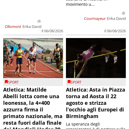
movimento u...
di
Courmayeur
Erika David
di
Ollomont
Erika David
il 06/08/2026
il 06/08/2026
SPORT
SPORT
Atletica: Matilde
Atletica: Asta in Piazza
Abelli lotta come una
torna ad Aosta il 22
leonessa, la 4×400
agosto e strizza
azzurra firma il
l’occhio agli Europei di
primato nazionale, ma
Birmingham
resta fuori dalla finale
La speranza degli