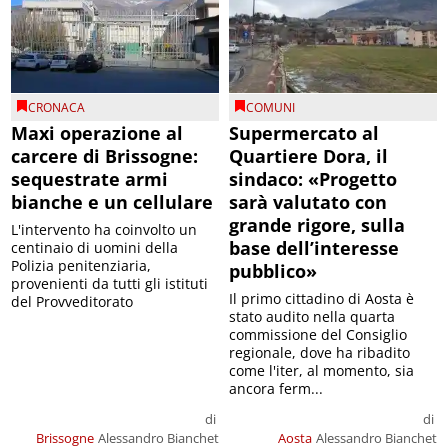
CRONACA
COMUNI
Maxi operazione al
Supermercato al
carcere di Brissogne:
Quartiere Dora, il
sequestrate armi
sindaco: «Progetto
bianche e un cellulare
sarà valutato con
grande rigore, sulla
L'intervento ha coinvolto un
base dell’interesse
centinaio di uomini della
Polizia penitenziaria,
pubblico»
provenienti da tutti gli istituti
Il primo cittadino di Aosta è
del Provveditorato
stato audito nella quarta
commissione del Consiglio
regionale, dove ha ribadito
come l'iter, al momento, sia
ancora ferm...
di
di
Brissogne
Alessandro Bianchet
Aosta
Alessandro Bianchet