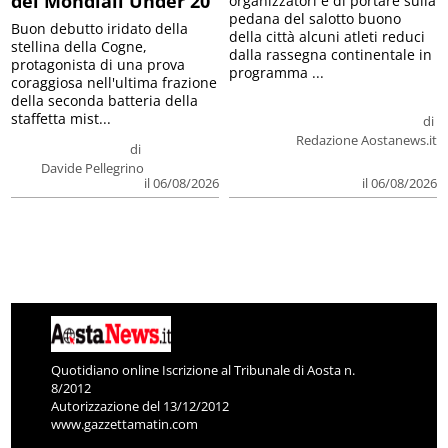
dei Mondiali Under 20
organizzatori è di portare sulla
pedana del salotto buono
Buon debutto iridato della
della città alcuni atleti reduci
stellina della Cogne,
dalla rassegna continentale in
protagonista di una prova
programma ...
coraggiosa nell'ultima frazione
della seconda batteria della
staffetta mist...
di
Redazione Aostanews.it
di
Davide Pellegrino
il 06/08/2026
il 06/08/2026
Quotidiano online Iscrizione al Tribunale di Aosta n.
8/2012
Autorizzazione del 13/12/2012
www.gazzettamatin.com