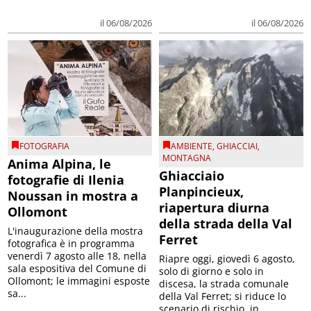
il 06/08/2026
il 06/08/2026
FOTOGRAFIA
AMBIENTE
,
GHIACCIAI
,
MONTAGNA
Anima Alpina, le
Ghiacciaio
fotografie di Ilenia
Planpincieux,
Noussan in mostra a
riapertura diurna
Ollomont
della strada della Val
L'inaugurazione della mostra
Ferret
fotografica è in programma
venerdì 7 agosto alle 18, nella
Riapre oggi, giovedì 6 agosto,
sala espositiva del Comune di
solo di giorno e solo in
Ollomont; le immagini esposte
discesa, la strada comunale
sa...
della Val Ferret; si riduce lo
scenario di rischio, in