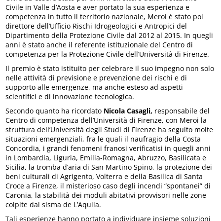
Civile in Valle d’Aosta e aver portato la sua esperienza e
competenza in tutto il territorio nazionale, Meroi è stato poi
direttore dell’Ufficio Rischi Idrogeologici e Antropici del
Dipartimento della Protezione Civile dal 2012 al 2015. In quegli
anni è stato anche il referente istituzionale del Centro di
competenza per la Protezione Civile dell’Università di Firenze.
Il premio è stato istituito per celebrare il suo impegno non solo
nelle attività di previsione e prevenzione dei rischi e di
supporto alle emergenze, ma anche esteso ad aspetti
scientifici e di innovazione tecnologica.
Secondo quanto ha ricordato
Nicola Casagli,
responsabile del
Centro di competenza dell’Università di Firenze, con Meroi la
struttura dell’Università degli Studi di Firenze ha seguito molte
situazioni emergenziali, fra le quali il naufragio della Costa
Concordia, i grandi fenomeni franosi verificatisi in quegli anni
in Lombardia, Liguria, Emilia-Romagna, Abruzzo, Basilicata e
Sicilia, la tromba d’aria di San Martino Spino, la protezione dei
beni culturali di Agrigento, Volterra e della Basilica di Santa
Croce a Firenze, il misterioso caso degli incendi “spontanei” di
Caronia, la stabilità dei moduli abitativi provvisori nelle zone
colpite dal sisma de L’Aquila.
Tali esperienze hanno portato a individuare insieme soluzioni