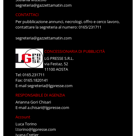
segreteria@gazzettamatin.com
CONTATTACI
Per pubblicazione annunci, necrologi, offro e cerco lavoro,
contattare la segreteria al numero: 0165/231711
segreteria@gazzettamatin.com
CONCESSIONARIA DI PUBBLICITÀ
LG PRESSE S.R.L.
via Festaz, 52
11100 AOSTA
Tel: 0165.231711
Fax: 0165.1820141
E-mail
segreteria@lgpresse.com
RESPONSABILE DI AGENZIA
Arianna Gori Chisari
E-mail
a.chisari@lgpresse.com
Account
Luca Torino
l.torino@lgpresse.com
Ivana Cretier