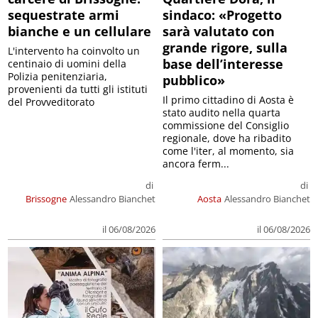
sequestrate armi
sindaco: «Progetto
bianche e un cellulare
sarà valutato con
grande rigore, sulla
L'intervento ha coinvolto un
base dell’interesse
centinaio di uomini della
Polizia penitenziaria,
pubblico»
provenienti da tutti gli istituti
Il primo cittadino di Aosta è
del Provveditorato
stato audito nella quarta
commissione del Consiglio
regionale, dove ha ribadito
come l'iter, al momento, sia
ancora ferm...
di
di
Brissogne
Alessandro Bianchet
Aosta
Alessandro Bianchet
il 06/08/2026
il 06/08/2026