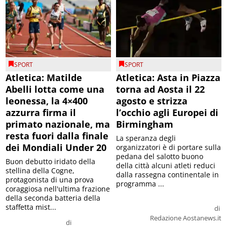
SPORT
SPORT
Atletica: Matilde
Atletica: Asta in Piazza
Abelli lotta come una
torna ad Aosta il 22
leonessa, la 4×400
agosto e strizza
azzurra firma il
l’occhio agli Europei di
primato nazionale, ma
Birmingham
resta fuori dalla finale
La speranza degli
dei Mondiali Under 20
organizzatori è di portare sulla
pedana del salotto buono
Buon debutto iridato della
della città alcuni atleti reduci
stellina della Cogne,
dalla rassegna continentale in
protagonista di una prova
programma ...
coraggiosa nell'ultima frazione
della seconda batteria della
staffetta mist...
di
Redazione Aostanews.it
di