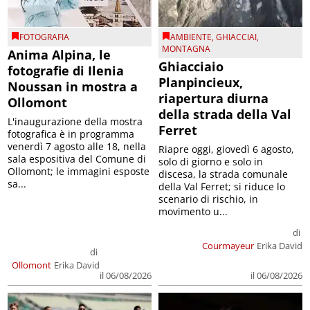
FOTOGRAFIA
AMBIENTE
,
GHIACCIAI
,
MONTAGNA
Anima Alpina, le
Ghiacciaio
fotografie di Ilenia
Planpincieux,
Noussan in mostra a
riapertura diurna
Ollomont
della strada della Val
L'inaugurazione della mostra
Ferret
fotografica è in programma
venerdì 7 agosto alle 18, nella
Riapre oggi, giovedì 6 agosto,
sala espositiva del Comune di
solo di giorno e solo in
Ollomont; le immagini esposte
discesa, la strada comunale
sa...
della Val Ferret; si riduce lo
scenario di rischio, in
movimento u...
di
Courmayeur
Erika David
di
Ollomont
Erika David
il 06/08/2026
il 06/08/2026