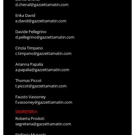
d.chenal@gazzettamatin.com
Erika David
e.david@gazzettamatin.com
Davide Pellegrino
d.pellegrino@gazzettamatin.com
Cinzia Timpano
c.timpano@gazzettamatin.com
Arianna Papalia
a.papalia@gazzettamatin.com
Thomas Piccot
t.piccot@gazzettamatin.com
Fausto Vassoney
f.vassoney@gazzettamatin.com
SEGRETERIA
Roberta Prodoti
segreteria@gazzettamatin.com
Stefania Muscolo