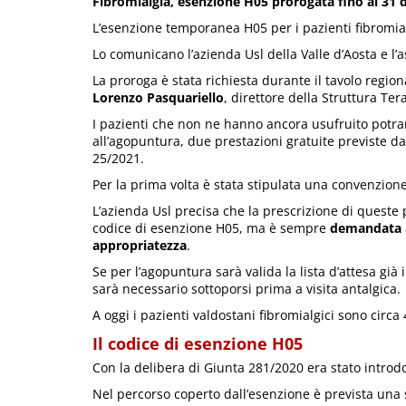
Fibromialgia, esenzione H05 prorogata fino al 31 
L’esenzione temporanea H05 per i pazienti fibromia
Lo comunicano l’azienda Usl della Valle d’Aosta e l’a
La proroga è stata richiesta durante il tavolo regio
Lorenzo Pasquariello
, direttore della Struttura Ter
I pazienti che non ne hanno ancora usufruito potra
all’agopuntura, due prestazioni gratuite previste da
25/2021.
Per la prima volta è stata stipulata una convenzione 
L’azienda Usl precisa che la prescrizione di queste
codice di esenzione H05, ma è sempre
demandata
appropriatezza
.
Se per l’agopuntura sarà valida la lista d’attesa già
sarà necessario sottoporsi prima a visita antalgica.
A oggi i pazienti valdostani fibromialgici sono circa 
Il codice di esenzione H05
Con la delibera di Giunta 281/2020 era stato introd
Nel percorso coperto dall’esenzione è prevista una se