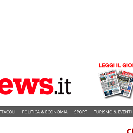
TTACOLI
POLITICA & ECONOMIA
SPORT
TURISMO & EVENTI
C