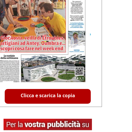
Clicca e scarica la copia