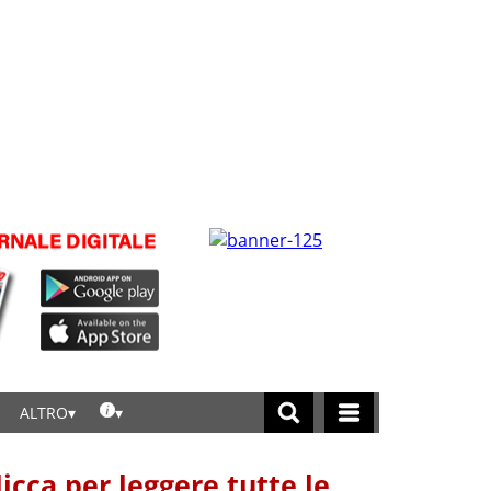
ALTRO
licca per leggere tutte le