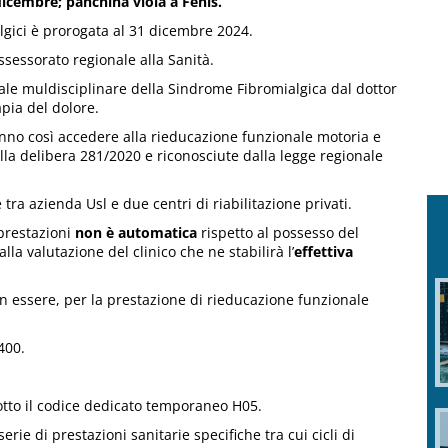
dicembre; panchina viola a Fénis.
lgici è prorogata al 31 dicembre 2024.
ssessorato regionale alla Sanità.
nale muldisciplinare della Sindrome Fibromialgica dal dottor
apia del dolore.
nno così accedere alla rieducazione funzionale motoria e
lla delibera 281/2020 e riconosciute dalla legge regionale
tra azienda Usl e due centri di riabilitazione privati.
 prestazioni
non è automatica
rispetto al possesso del
alla valutazione del clinico che ne stabilirà l’
effettiva
 in essere, per la prestazione di rieducazione funzionale
400.
otto il codice dedicato temporaneo H05.
rie di prestazioni sanitarie specifiche tra cui cicli di