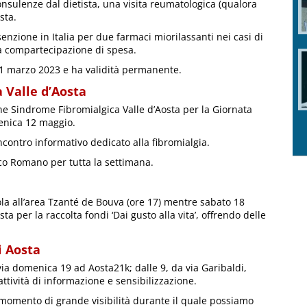
consulenze dal dietista, una visita reumatologica (qualora
sta.
nzione in Italia per due farmaci miorilassanti nei casi di
a compartecipazione di spesa.
l 1 marzo 2023 e ha validità permanente.
 Valle d’Aosta
one Sindrome Fibromialgica Valle d’Aosta per la Giornata
enica 12 maggio.
ncontro informativo dedicato alla fibromialgia.
rco Romano per tutta la settimana.
ola all’area Tzanté de Bouva (ore 17) mentre sabato 18
a per la raccolta fondi ‘Dai gusto alla vita’, offrendo delle
i Aosta
ia domenica 19 ad Aosta21k; dalle 9, da via Garibaldi,
ttività di informazione e sensibilizzazione.
 momento di grande visibilità durante il quale possiamo