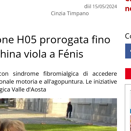
di
il
15/05/2024
n
Cinzia Timpano
C
one H05 prorogata fino
hina viola a Fénis
 con sindrome fibromialgica di accedere
nale motoria e all'agopuntura. Le iniziative
ica Valle d'Aosta