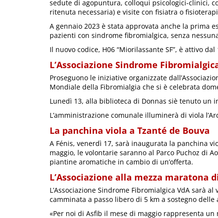
sedute di agopuntura, colloqui psicologici-clinici, 
ritenuta necessaria) e visite con fisiatra o fisioterapi
A gennaio 2023 è stata approvata anche la prima ese
pazienti con sindrome fibromialgica, senza nessun
Il nuovo codice, H06 “Miorilassante SF”, è attivo da
L’Associazione Sindrome Fibromialgica
Proseguono le iniziative organizzate dall’Associazi
Mondiale della Fibromialgia che si è celebrata dom
Lunedì 13, alla biblioteca di Donnas siè tenuto un i
L’amministrazione comunale illuminerà di viola l’A
La panchina viola a Tzanté de Bouva
A Fénis, venerdì 17, sarà inaugurata la panchina vi
maggio, le volontarie saranno al Parco Puchoz di Aost
piantine aromatiche in cambio di un’offerta.
L’Associazione alla mezza maratona d
L’Associazione Sindrome Fibromialgica VdA sarà al v
camminata a passo libero di 5 km a sostegno delle a
«Per noi di Asfib il mese di maggio rappresenta un