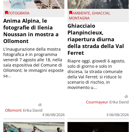
FOTOGRAFIA
AMBIENTE
,
GHIACCIAI
,
MONTAGNA
Anima Alpina, le
Ghiacciaio
fotografie di Ilenia
Planpincieux,
Noussan in mostra a
riapertura diurna
Ollomont
della strada della Val
L'inaugurazione della mostra
Ferret
fotografica è in programma
venerdì 7 agosto alle 18, nella
Riapre oggi, giovedì 6 agosto,
sala espositiva del Comune di
solo di giorno e solo in
Ollomont; le immagini esposte
discesa, la strada comunale
sa...
della Val Ferret; si riduce lo
scenario di rischio, in
movimento u...
di
Courmayeur
Erika David
di
Ollomont
Erika David
il 06/08/2026
il 06/08/2026