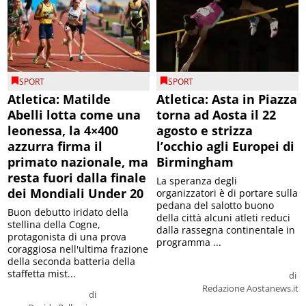
SPORT
SPORT
Atletica: Matilde
Atletica: Asta in Piazza
Abelli lotta come una
torna ad Aosta il 22
leonessa, la 4×400
agosto e strizza
azzurra firma il
l’occhio agli Europei di
primato nazionale, ma
Birmingham
resta fuori dalla finale
La speranza degli
dei Mondiali Under 20
organizzatori è di portare sulla
pedana del salotto buono
Buon debutto iridato della
della città alcuni atleti reduci
stellina della Cogne,
dalla rassegna continentale in
protagonista di una prova
programma ...
coraggiosa nell'ultima frazione
della seconda batteria della
staffetta mist...
di
Redazione Aostanews.it
di