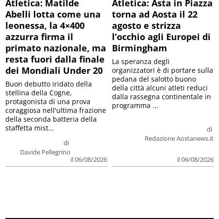
Atletica: Matilde
Atletica: Asta in Piazza
Abelli lotta come una
torna ad Aosta il 22
leonessa, la 4×400
agosto e strizza
azzurra firma il
l’occhio agli Europei di
primato nazionale, ma
Birmingham
resta fuori dalla finale
La speranza degli
dei Mondiali Under 20
organizzatori è di portare sulla
pedana del salotto buono
Buon debutto iridato della
della città alcuni atleti reduci
stellina della Cogne,
dalla rassegna continentale in
protagonista di una prova
programma ...
coraggiosa nell'ultima frazione
della seconda batteria della
staffetta mist...
di
Redazione Aostanews.it
di
Davide Pellegrino
il 06/08/2026
il 06/08/2026