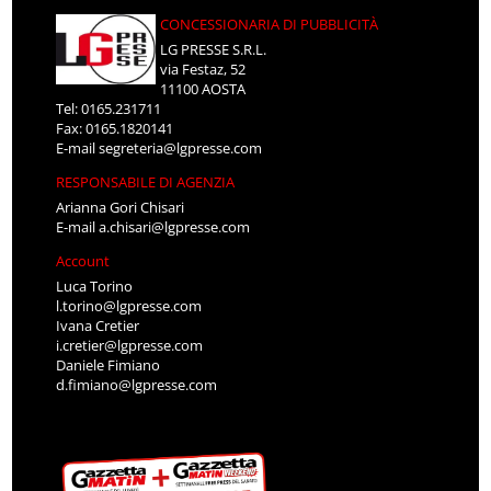
CONCESSIONARIA DI PUBBLICITÀ
LG PRESSE S.R.L.
via Festaz, 52
11100 AOSTA
Tel: 0165.231711
Fax: 0165.1820141
E-mail
segreteria@lgpresse.com
RESPONSABILE DI AGENZIA
Arianna Gori Chisari
E-mail
a.chisari@lgpresse.com
Account
Luca Torino
l.torino@lgpresse.com
Ivana Cretier
i.cretier@lgpresse.com
Daniele Fimiano
d.fimiano@lgpresse.com