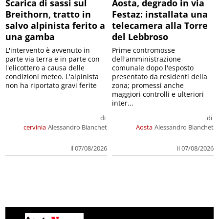
Scarica di sassi sul
Aosta, degrado in via
Breithorn, tratto in
Festaz: installata una
salvo alpinista ferito a
telecamera alla Torre
una gamba
del Lebbroso
L'intervento è avvenuto in
Prime contromosse
parte via terra e in parte con
dell'amministrazione
l'elicottero a causa delle
comunale dopo l'esposto
condizioni meteo. L'alpinista
presentato da residenti della
non ha riportato gravi ferite
zona; promessi anche
maggiori controlli e ulteriori
inter...
di
di
cervinia
Alessandro Bianchet
Aosta
Alessandro Bianchet
il 07/08/2026
il 07/08/2026