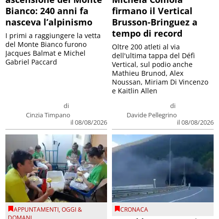
Bianco: 240 anni fa
firmano il Vertical
nasceva l’alpinismo
Brusson-Bringuez a
tempo di record
I primi a raggiungere la vetta
del Monte Bianco furono
Oltre 200 atleti al via
Jacques Balmat e Michel
dell'ultima tappa del Défì
Gabriel Paccard
Vertical, sul podio anche
Mathieu Brunod, Alex
Noussan, Miriam Di Vincenzo
e Kaitlin Allen
di
di
Cinzia Timpano
Davide Pellegrino
il 08/08/2026
il 08/08/2026
APPUNTAMENTI
,
OGGI &
CRONACA
DOMANI