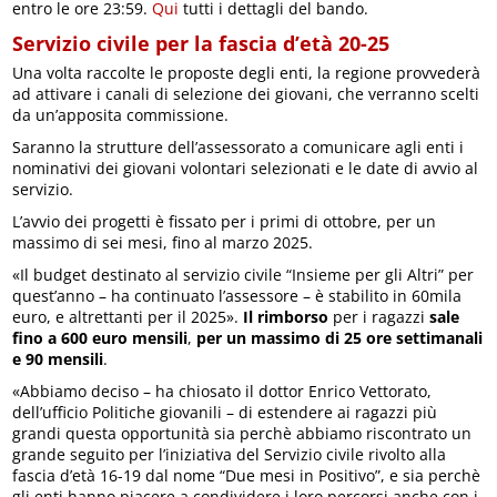
entro le ore 23:59.
Qui
tutti i dettagli del bando.
Servizio civile per la fascia d’età 20-25
Una volta raccolte le proposte degli enti, la regione provvederà
ad attivare i canali di selezione dei giovani, che verranno scelti
da un’apposita commissione.
Saranno la strutture dell’assessorato a comunicare agli enti i
nominativi dei giovani volontari selezionati e le date di avvio al
servizio.
L’avvio dei progetti è fissato per i primi di ottobre, per un
massimo di sei mesi, fino al marzo 2025.
«Il budget destinato al servizio civile “Insieme per gli Altri” per
quest’anno – ha continuato l’assessore – è stabilito in 60mila
euro, e altrettanti per il 2025».
Il rimborso
per i ragazzi
sale
fino a 600 euro mensili
,
per un massimo di 25 ore settimanali
e 90 mensili
.
«Abbiamo deciso – ha chiosato il dottor Enrico Vettorato,
dell’ufficio Politiche giovanili – di estendere ai ragazzi più
grandi questa opportunità sia perchè abbiamo riscontrato un
grande seguito per l’iniziativa del Servizio civile rivolto alla
fascia d’età 16-19 dal nome “Due mesi in Positivo”, e sia perchè
gli enti hanno piacere a condividere i loro percorsi anche con i