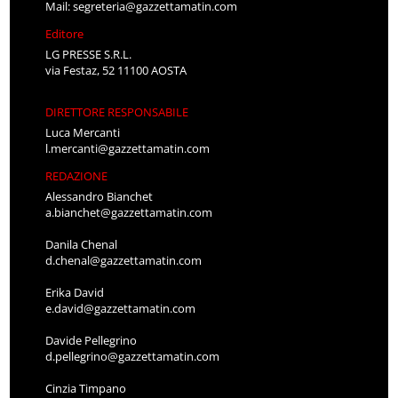
Mail:
segreteria@gazzettamatin.com
Editore
LG PRESSE S.R.L.
via Festaz, 52 11100 AOSTA
DIRETTORE RESPONSABILE
Luca Mercanti
l.mercanti@gazzettamatin.com
REDAZIONE
Alessandro Bianchet
a.bianchet@gazzettamatin.com
Danila Chenal
d.chenal@gazzettamatin.com
Erika David
e.david@gazzettamatin.com
Davide Pellegrino
d.pellegrino@gazzettamatin.com
Cinzia Timpano