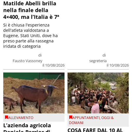
Matilde Abelli brilla
nella finale della
4×400, ma l’Italia è 7ª
Si è chiusa l'esperienza
dell'atleta valdostana a
Eugene, Stati Uniti, dove ha
preso parte alla rassegna
iridata di categoria
di
di
Fausto Vassoney
segreteria
il 10/08/2026
il 10/08/2026
ALLEVAMENTO
APPUNTAMENTI
,
OGGI &
DOMANI
L’azienda agricola
COSA FARE DAL 10 AL
Daniele Perrier di