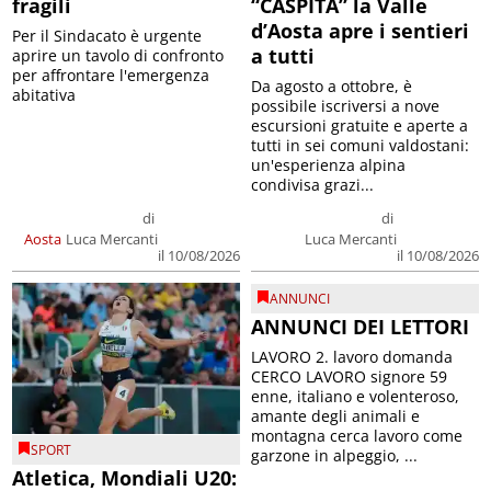
fragili
“CASPITA” la Valle
d’Aosta apre i sentieri
Per il Sindacato è urgente
a tutti
aprire un tavolo di confronto
per affrontare l'emergenza
Da agosto a ottobre, è
abitativa
possibile iscriversi a nove
escursioni gratuite e aperte a
tutti in sei comuni valdostani:
un'esperienza alpina
condivisa grazi...
di
di
Aosta
Luca Mercanti
Luca Mercanti
il 10/08/2026
il 10/08/2026
ANNUNCI
ANNUNCI DEI LETTORI
LAVORO 2. lavoro domanda
CERCO LAVORO signore 59
enne, italiano e volenteroso,
amante degli animali e
montagna cerca lavoro come
SPORT
garzone in alpeggio, ...
Atletica, Mondiali U20: