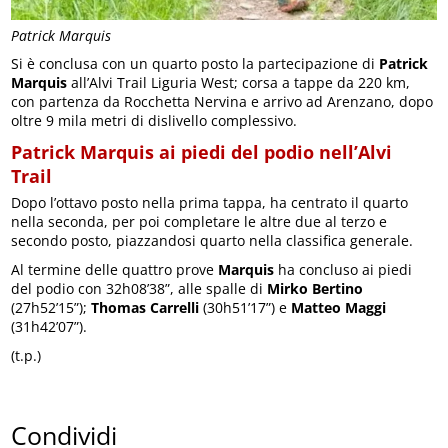
Patrick Marquis
Si è conclusa con un quarto posto la partecipazione di
Patrick
Marquis
all’Alvi Trail Liguria West; corsa a tappe da 220 km,
con partenza da Rocchetta Nervina e arrivo ad Arenzano, dopo
oltre 9 mila metri di dislivello complessivo.
Patrick Marquis ai piedi del podio nell’Alvi
Trail
Dopo l’ottavo posto nella prima tappa, ha centrato il quarto
nella seconda, per poi completare le altre due al terzo e
secondo posto, piazzandosi quarto nella classifica generale.
Al termine delle quattro prove
Marquis
ha concluso ai piedi
del podio con 32h08’38”, alle spalle di
Mirko Bertino
(27h52’15”);
Thomas Carrelli
(30h51’17”) e
Matteo Maggi
(31h42’07”).
(t.p.)
Condividi