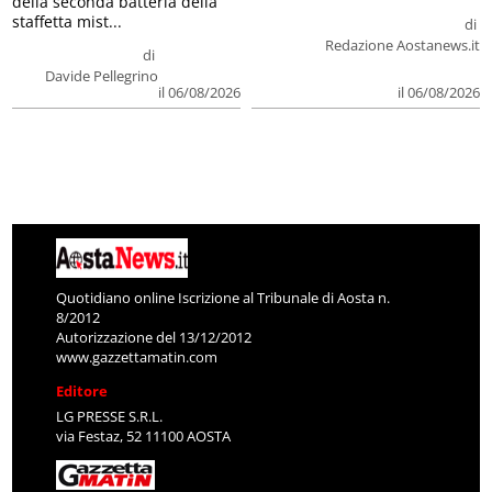
della seconda batteria della
staffetta mist...
di
Redazione Aostanews.it
di
Davide Pellegrino
il 06/08/2026
il 06/08/2026
Quotidiano online Iscrizione al Tribunale di Aosta n.
8/2012
Autorizzazione del 13/12/2012
www.gazzettamatin.com
Editore
LG PRESSE S.R.L.
via Festaz, 52 11100 AOSTA