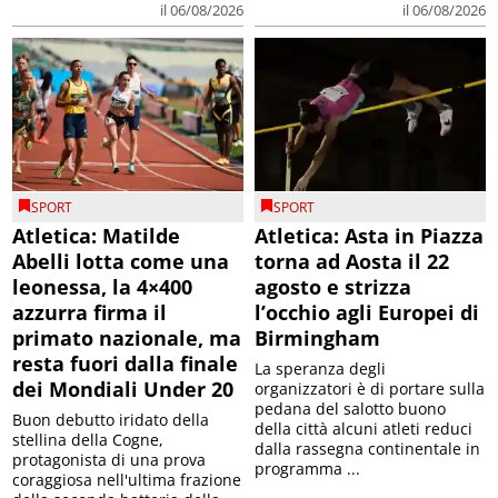
il 06/08/2026
il 06/08/2026
SPORT
SPORT
Atletica: Matilde
Atletica: Asta in Piazza
Abelli lotta come una
torna ad Aosta il 22
leonessa, la 4×400
agosto e strizza
azzurra firma il
l’occhio agli Europei di
primato nazionale, ma
Birmingham
resta fuori dalla finale
La speranza degli
dei Mondiali Under 20
organizzatori è di portare sulla
pedana del salotto buono
Buon debutto iridato della
della città alcuni atleti reduci
stellina della Cogne,
dalla rassegna continentale in
protagonista di una prova
programma ...
coraggiosa nell'ultima frazione