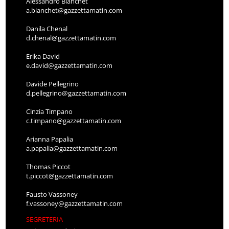
Alessandro Bianchet
a.bianchet@gazzettamatin.com
Danila Chenal
d.chenal@gazzettamatin.com
Erika David
e.david@gazzettamatin.com
Davide Pellegrino
d.pellegrino@gazzettamatin.com
Cinzia Timpano
c.timpano@gazzettamatin.com
Arianna Papalia
a.papalia@gazzettamatin.com
Thomas Piccot
t.piccot@gazzettamatin.com
Fausto Vassoney
f.vassoney@gazzettamatin.com
SEGRETERIA