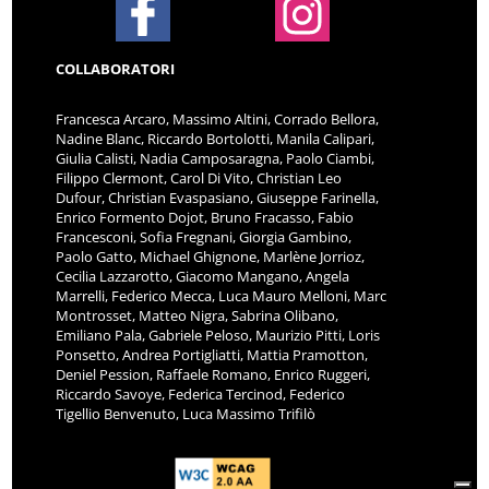
COLLABORATORI
Francesca Arcaro, Massimo Altini, Corrado Bellora,
Nadine Blanc, Riccardo Bortolotti, Manila Calipari,
Giulia Calisti, Nadia Camposaragna, Paolo Ciambi,
Filippo Clermont, Carol Di Vito, Christian Leo
Dufour, Christian Evaspasiano, Giuseppe Farinella,
Enrico Formento Dojot, Bruno Fracasso, Fabio
Francesconi, Sofia Fregnani, Giorgia Gambino,
Paolo Gatto, Michael Ghignone, Marlène Jorrioz,
Cecilia Lazzarotto, Giacomo Mangano, Angela
Marrelli, Federico Mecca, Luca Mauro Melloni, Marc
Montrosset, Matteo Nigra, Sabrina Olibano,
Emiliano Pala, Gabriele Peloso, Maurizio Pitti, Loris
Ponsetto, Andrea Portigliatti, Mattia Pramotton,
Deniel Pession, Raffaele Romano, Enrico Ruggeri,
Riccardo Savoye, Federica Tercinod, Federico
Tigellio Benvenuto, Luca Massimo Trifilò