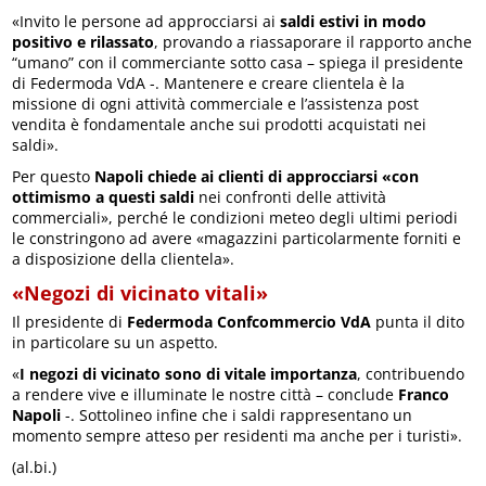
«Invito le persone ad approcciarsi ai
saldi estivi in modo
positivo e rilassato
, provando a riassaporare il rapporto anche
“umano” con il commerciante sotto casa – spiega il presidente
di Federmoda VdA -. Mantenere e creare clientela è la
missione di ogni attività commerciale e l’assistenza post
vendita è fondamentale anche sui prodotti acquistati nei
saldi».
Per questo
Napoli chiede ai clienti di approcciarsi «con
ottimismo a questi saldi
nei confronti delle attività
commerciali», perché le condizioni meteo degli ultimi periodi
le constringono ad avere «magazzini particolarmente forniti e
a disposizione della clientela».
«Negozi di vicinato vitali»
Il presidente di
Federmoda Confcommercio VdA
punta il dito
in particolare su un aspetto.
«
I negozi di vicinato sono di vitale importanza
, contribuendo
a rendere vive e illuminate le nostre città – conclude
Franco
Napoli
-. Sottolineo infine che i saldi rappresentano un
momento sempre atteso per residenti ma anche per i turisti».
(al.bi.)