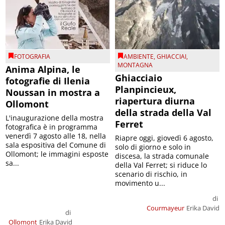
FOTOGRAFIA
AMBIENTE
,
GHIACCIAI
,
MONTAGNA
Anima Alpina, le
Ghiacciaio
fotografie di Ilenia
Planpincieux,
Noussan in mostra a
riapertura diurna
Ollomont
della strada della Val
L'inaugurazione della mostra
Ferret
fotografica è in programma
venerdì 7 agosto alle 18, nella
Riapre oggi, giovedì 6 agosto,
sala espositiva del Comune di
solo di giorno e solo in
Ollomont; le immagini esposte
discesa, la strada comunale
sa...
della Val Ferret; si riduce lo
scenario di rischio, in
movimento u...
di
Courmayeur
Erika David
di
Ollomont
Erika David