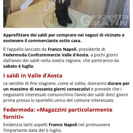
Approfittare dei saldi per comprare nei negozi di vicinato e
sostenere il commerciante sotto casa.
È l’appello lanciato da
Franco Napoli
, presidente di
Federmoda Confcommercio Valle d’Aosta
, a pochi giorni
dall’avvio dei saldi nella nostra regione, che partiranno da
sabato 6 luglio
.
I saldi in Valle d’Aosta
Le vendite di fine stagione, come al solito, dovranno
durare per
un massimo di sessanta giorni consecutivi
e prevede che i
negozianti interessati comunichino l’avvio dei saldi dieci giorni
prima presso lo sportello unico del comune interessato.
Federmoda: «Magazzini particolarmente
forniti»
Evidenzia tanti aspetti
Franco Napoli
nel promuovere
l’importante data del 6 luglio.