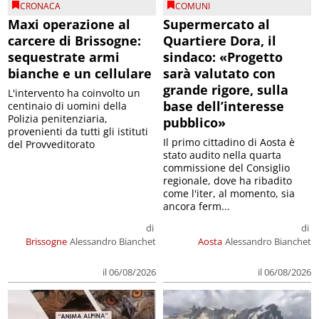
CRONACA
COMUNI
Maxi operazione al
Supermercato al
carcere di Brissogne:
Quartiere Dora, il
sequestrate armi
sindaco: «Progetto
bianche e un cellulare
sarà valutato con
grande rigore, sulla
L'intervento ha coinvolto un
base dell’interesse
centinaio di uomini della
Polizia penitenziaria,
pubblico»
provenienti da tutti gli istituti
Il primo cittadino di Aosta è
del Provveditorato
stato audito nella quarta
commissione del Consiglio
regionale, dove ha ribadito
come l'iter, al momento, sia
ancora ferm...
di
di
Brissogne
Alessandro Bianchet
Aosta
Alessandro Bianchet
il 06/08/2026
il 06/08/2026