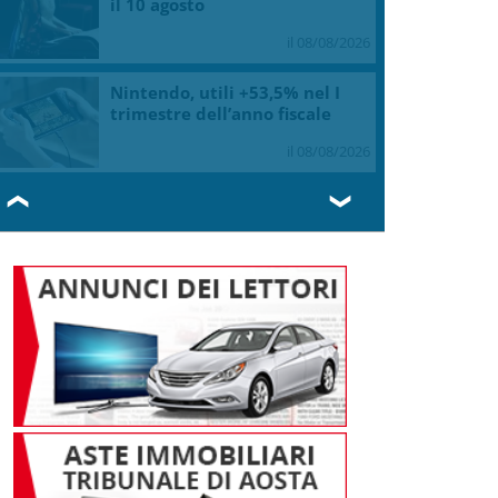
il 10 agosto
il 08/08/2026
Nintendo, utili +53,5% nel I
trimestre dell’anno fiscale
il 08/08/2026
❮
❯