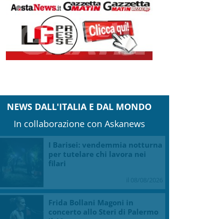
NEWS DALL'ITALIA E DAL MONDO
In collaborazione con Askanews
I Barisei: vendemmia notturna
per tutelare chi lavora nei
filari
il 08/08/2026
Frida Bollani Magoni in
concerto allo Steri di Palermo