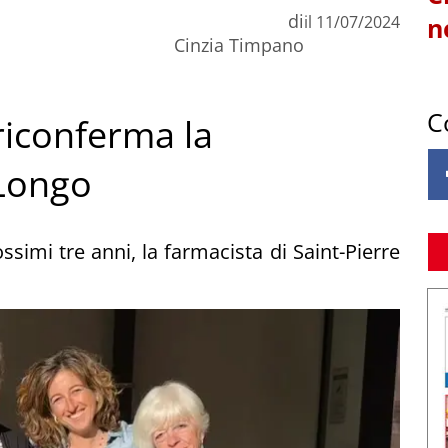
di
il
11/07/2024
n
Cinzia Timpano
C
riconferma la
 Longo
ossimi tre anni, la farmacista di Saint-Pierre