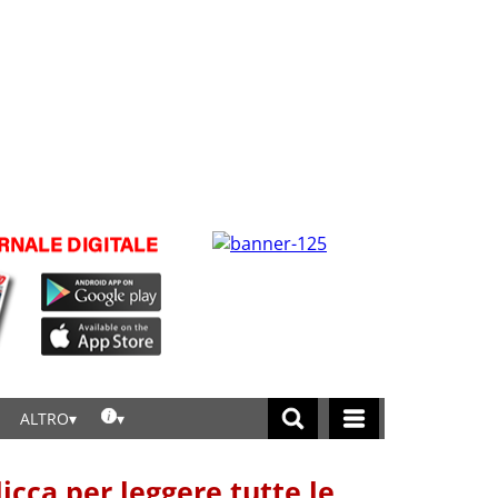
ALTRO
licca per leggere tutte le