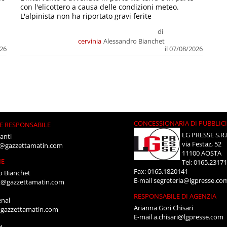
con l'elicottero a causa delle condizioni meteo.
L'alpinista non ha riportato gravi ferite
di
cervinia
Alessandro Bianchet
026
il 07/08/2026
CONCESSIONARIA DI PUBBLIC
E RESPONSABILE
LG PRESSE S.R.
anti
via Festaz, 52
i@gazzettamatin.com
11100 AOSTA
NE
Tel: 0165.2317
Fax: 0165.1820141
o Bianchet
E-mail
segreteria@lgpresse.co
t@gazzettamatin.com
RESPONSABILE DI AGENZIA
enal
Arianna Gori Chisari
gazzettamatin.com
E-mail
a.chisari@lgpresse.com