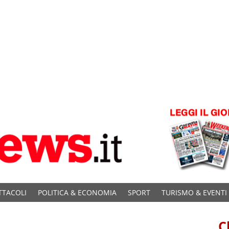
TTACOLI
POLITICA & ECONOMIA
SPORT
TURISMO & EVENTI
C