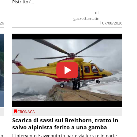
Pistritto (...
di
gazzettamatin
026
il 07/08/2026
CRONACA
Scarica di sassi sul Breithorn, tratto in
salvo alpinista ferito a una gamba
no
L'intervento è avvenuto in parte via terra e in parte