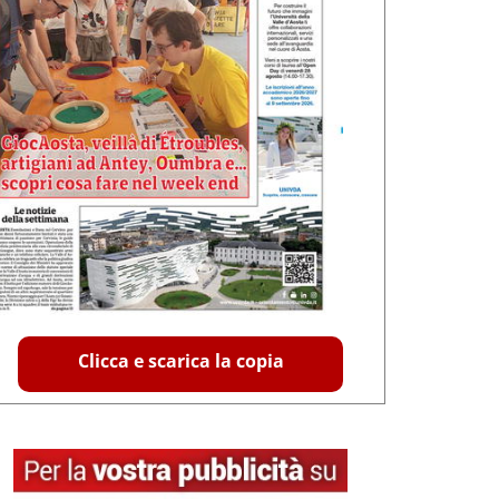
Clicca e scarica la copia