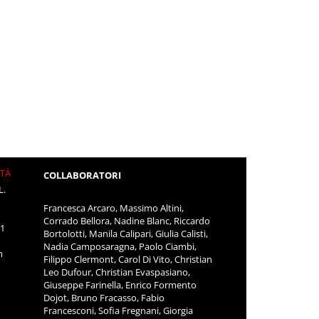
ITÀ
COLLABORATORI
L.
Francesca Arcaro, Massimo Altini,
Corrado Bellora, Nadine Blanc, Riccardo
11
Bortolotti, Manila Calipari, Giulia Calisti,
Nadia Camposaragna, Paolo Ciambi,
m
Filippo Clermont, Carol Di Vito, Christian
Leo Dufour, Christian Evaspasiano,
Giuseppe Farinella, Enrico Formento
Dojot, Bruno Fracasso, Fabio
Francesconi, Sofia Fregnani, Giorgia