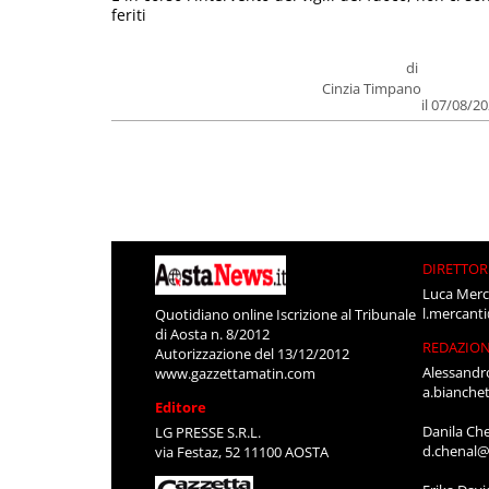
feriti
di
Cinzia Timpano
il 07/08/2
DIRETTOR
Luca Merc
l.mercant
Quotidiano online Iscrizione al Tribunale
di Aosta n. 8/2012
REDAZIO
Autorizzazione del 13/12/2012
Alessandr
www.gazzettamatin.com
a.bianche
Editore
Danila Ch
LG PRESSE S.R.L.
d.chenal@
via Festaz, 52 11100 AOSTA