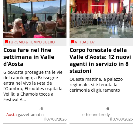
TURISMO & TEMPO LIBERO
ATTUALITA'
Cosa fare nel fine
Corpo forestale della
settimana in Valle
Valle d’Aosta: 12 nuovi
d’Aosta
agenti in servizio in 8
stazioni
GiocAosta prosegue tra le vie
del capoluogo; a Brissogne
Questa mattina, a palazzo
entra nel vivo la Feta de
regionale, si è tenuta la
l’Oumbra; Etroubles ospita la
cerimonia di giuramento
Veillà; a Chamois tocca al
Festival A...
di
di
Aosta
gazzettamatin
ethienne bredy
il 07/08/2026
il 07/08/2026