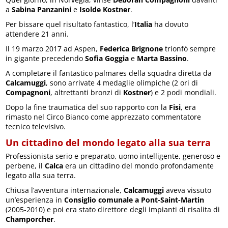
a
Sabina Panzanini
e
Isolde Kostner
.
Per bissare quel risultato fantastico, l’
Italia
ha dovuto
attendere 21 anni.
Il 19 marzo 2017 ad Aspen,
Federica Brignone
trionfò sempre
in gigante precedendo
Sofia Goggia
e
Marta Bassino
.
A completare il fantastico palmares della squadra diretta da
Calcamuggi
, sono arrivate 4 medaglie olimpiche (2 ori di
Compagnoni
, altrettanti bronzi di
Kostner
) e 2 podi mondiali.
Dopo la fine traumatica del suo rapporto con la
Fisi
, era
rimasto nel Circo Bianco come apprezzato commentatore
tecnico televisivo.
Un cittadino del mondo legato alla sua terra
Professionista serio e preparato, uomo intelligente, generoso e
perbene, il
Calca
era un cittadino del mondo profondamente
legato alla sua terra.
Chiusa l’avventura internazionale,
Calcamuggi
aveva vissuto
un’esperienza in
Consiglio comunale a Pont-Saint-Martin
(2005-2010) e poi era stato direttore degli impianti di risalita di
Champorcher
.