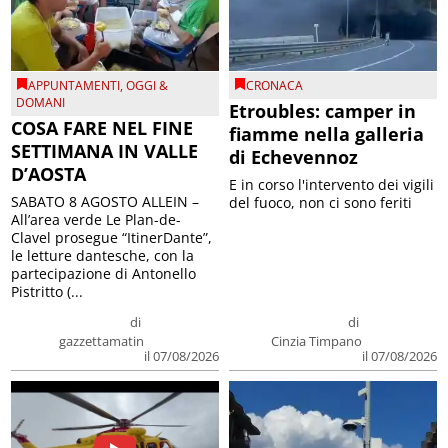
APPUNTAMENTI
,
OGGI &
CRONACA
DOMANI
Etroubles: camper in
COSA FARE NEL FINE
fiamme nella galleria
SETTIMANA IN VALLE
di Echevennoz
D’AOSTA
E in corso l'intervento dei vigili
SABATO 8 AGOSTO ALLEIN –
del fuoco, non ci sono feriti
All’area verde Le Plan-de-
Clavel prosegue “ItinerDante”,
le letture dantesche, con la
partecipazione di Antonello
Pistritto (...
di
di
gazzettamatin
Cinzia Timpano
il 07/08/2026
il 07/08/2026