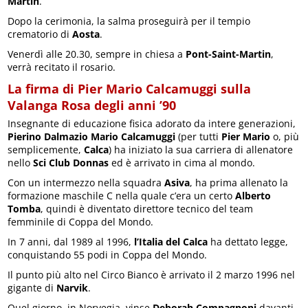
Martin
.
Dopo la cerimonia, la salma proseguirà per il tempio
crematorio di
Aosta
.
Venerdì alle 20.30, sempre in chiesa a
Pont-Saint-Martin
,
verrà recitato il rosario.
La firma di Pier Mario Calcamuggi sulla
Valanga Rosa degli anni ’90
Insegnante di educazione fisica adorato da intere generazioni,
Pierino Dalmazio Mario Calcamuggi
(per tutti
Pier Mario
o, più
semplicemente,
Calca
) ha iniziato la sua carriera di allenatore
nello
Sci Club Donnas
ed è arrivato in cima al mondo.
Con un intermezzo nella squadra
Asiva
, ha prima allenato la
formazione maschile C nella quale c’era un certo
Alberto
Tomba
, quindi è diventato direttore tecnico del team
femminile di Coppa del Mondo.
In 7 anni, dal 1989 al 1996,
l’Italia del Calca
ha dettato legge,
conquistando 55 podi in Coppa del Mondo.
Il punto più alto nel Circo Bianco è arrivato il 2 marzo 1996 nel
gigante di
Narvik
.
Quel giorno, in Norvegia, vinse
Deborah Compagnoni
davanti