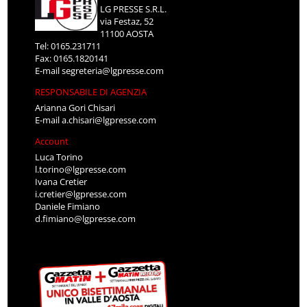
LG PRESSE S.R.L.
via Festaz, 52
11100 AOSTA
Tel: 0165.231711
Fax: 0165.1820141
E-mail
segreteria@lgpresse.com
RESPONSABILE DI AGENZIA
Arianna Gori Chisari
E-mail
a.chisari@lgpresse.com
Account
Luca Torino
l.torino@lgpresse.com
Ivana Cretier
i.cretier@lgpresse.com
Daniele Fimiano
d.fimiano@lgpresse.com