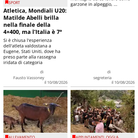
SPORT
garzone in alpeggio, ...
Atletica, Mondiali U20:
Matilde Abelli brilla
nella finale della
4×400, ma l’Italia è 7ª
Si è chiusa l'esperienza
dell'atleta valdostana a
Eugene, Stati Uniti, dove ha
preso parte alla rassegna
iridata di categoria
di
di
Fausto Vassoney
segreteria
il 10/08/2026
il 10/08/2026
ALLEVAMENTO
APPUNTAMENTI
,
OGGI &