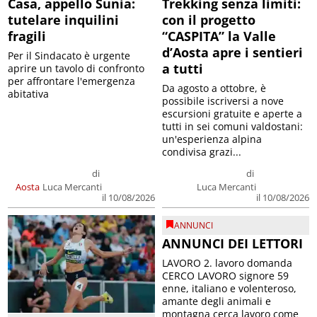
Casa, appello Sunia:
Trekking senza limiti:
tutelare inquilini
con il progetto
fragili
“CASPITA” la Valle
d’Aosta apre i sentieri
Per il Sindacato è urgente
a tutti
aprire un tavolo di confronto
per affrontare l'emergenza
Da agosto a ottobre, è
abitativa
possibile iscriversi a nove
escursioni gratuite e aperte a
tutti in sei comuni valdostani:
un'esperienza alpina
condivisa grazi...
di
di
Aosta
Luca Mercanti
Luca Mercanti
il 10/08/2026
il 10/08/2026
ANNUNCI
ANNUNCI DEI LETTORI
LAVORO 2. lavoro domanda
CERCO LAVORO signore 59
enne, italiano e volenteroso,
amante degli animali e
montagna cerca lavoro come