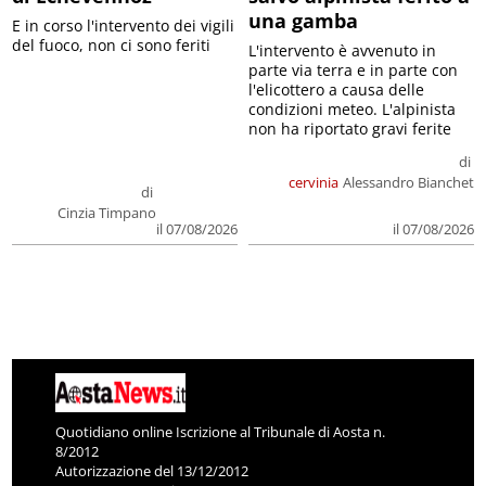
una gamba
E in corso l'intervento dei vigili
del fuoco, non ci sono feriti
L'intervento è avvenuto in
parte via terra e in parte con
l'elicottero a causa delle
condizioni meteo. L'alpinista
non ha riportato gravi ferite
di
cervinia
Alessandro Bianchet
di
Cinzia Timpano
il 07/08/2026
il 07/08/2026
Quotidiano online Iscrizione al Tribunale di Aosta n.
8/2012
Autorizzazione del 13/12/2012