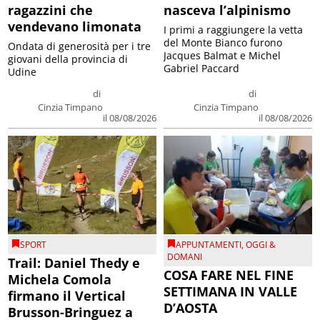
ragazzini che
nasceva l’alpinismo
vendevano limonata
I primi a raggiungere la vetta
del Monte Bianco furono
Ondata di generosità per i tre
Jacques Balmat e Michel
giovani della provincia di
Gabriel Paccard
Udine
di
di
Cinzia Timpano
Cinzia Timpano
il 08/08/2026
il 08/08/2026
SPORT
APPUNTAMENTI
,
OGGI &
DOMANI
Trail: Daniel Thedy e
COSA FARE NEL FINE
Michela Comola
SETTIMANA IN VALLE
firmano il Vertical
D’AOSTA
Brusson-Bringuez a