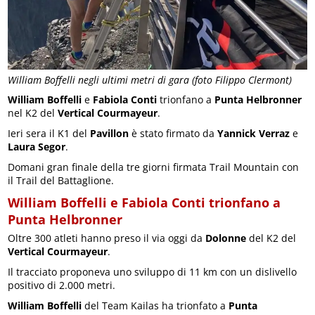
William Boffelli negli ultimi metri di gara (foto Filippo Clermont)
William Boffelli
e
Fabiola Conti
trionfano a
Punta Helbronner
nel K2 del
Vertical Courmayeur
.
Ieri sera il K1 del
Pavillon
è stato firmato da
Yannick Verraz
e
Laura Segor
.
Domani gran finale della tre giorni firmata Trail Mountain con
il Trail del Battaglione.
William Boffelli e Fabiola Conti trionfano a
Punta Helbronner
Oltre 300 atleti hanno preso il via oggi da
Dolonne
del K2 del
Vertical Courmayeur
.
Il tracciato proponeva uno sviluppo di 11 km con un dislivello
positivo di 2.000 metri.
William Boffelli
del Team Kailas ha trionfato a
Punta