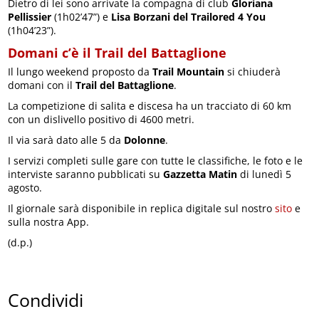
Dietro di lei sono arrivate la compagna di club
Gloriana
Pellissier
(1h02’47”) e
Lisa Borzani del Trailored 4 You
(1h04’23”).
Domani c’è il Trail del Battaglione
Il lungo weekend proposto da
Trail Mountain
si chiuderà
domani con il
Trail del Battaglione
.
La competizione di salita e discesa ha un tracciato di 60 km
con un dislivello positivo di 4600 metri.
Il via sarà dato alle 5 da
Dolonne
.
I servizi completi sulle gare con tutte le classifiche, le foto e le
interviste saranno pubblicati su
Gazzetta Matin
di lunedì 5
agosto.
Il giornale sarà disponibile in replica digitale sul nostro
sito
e
sulla nostra App.
(d.p.)
Condividi