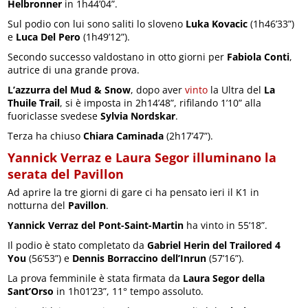
Helbronner
in 1h44’04”.
Sul podio con lui sono saliti lo sloveno
Luka Kovacic
(1h46’33”)
e
Luca Del Pero
(1h49’12”).
Secondo successo valdostano in otto giorni per
Fabiola Conti
,
autrice di una grande prova.
L’azzurra del Mud & Snow
, dopo aver
vinto
la Ultra del
La
Thuile Trail
, si è imposta in 2h14’48”, rifilando 1’10” alla
fuoriclasse svedese
Sylvia Nordskar
.
Terza ha chiuso
Chiara Caminada
(2h17’47”).
Yannick Verraz e Laura Segor illuminano la
serata del Pavillon
Ad aprire la tre giorni di gare ci ha pensato ieri il K1 in
notturna del
Pavillon
.
Yannick Verraz del Pont-Saint-Martin
ha vinto in 55’18”.
Il podio è stato completato da
Gabriel Herin del Trailored 4
You
(56’53”) e
Dennis Borraccino dell’Inrun
(57’16”).
La prova femminile è stata firmata da
Laura Segor della
Sant’Orso
in 1h01’23”, 11° tempo assoluto.