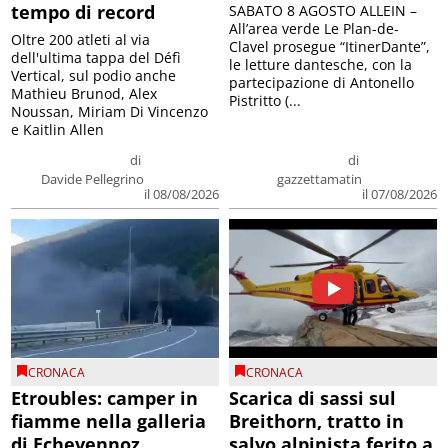
tempo di record
SABATO 8 AGOSTO ALLEIN –
All’area verde Le Plan-de-
Oltre 200 atleti al via
Clavel prosegue “ItinerDante”,
dell'ultima tappa del Défì
le letture dantesche, con la
Vertical, sul podio anche
partecipazione di Antonello
Mathieu Brunod, Alex
Pistritto (...
Noussan, Miriam Di Vincenzo
e Kaitlin Allen
di
di
Davide Pellegrino
gazzettamatin
il 08/08/2026
il 07/08/2026
CRONACA
CRONACA
Etroubles: camper in
Scarica di sassi sul
fiamme nella galleria
Breithorn, tratto in
di Echevennoz
salvo alpinista ferito a