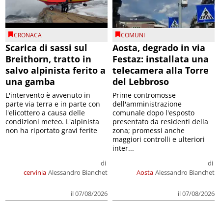
CRONACA
COMUNI
Scarica di sassi sul
Aosta, degrado in via
Breithorn, tratto in
Festaz: installata una
salvo alpinista ferito a
telecamera alla Torre
una gamba
del Lebbroso
L'intervento è avvenuto in
Prime contromosse
parte via terra e in parte con
dell'amministrazione
l'elicottero a causa delle
comunale dopo l'esposto
condizioni meteo. L'alpinista
presentato da residenti della
non ha riportato gravi ferite
zona; promessi anche
maggiori controlli e ulteriori
inter...
di
di
cervinia
Alessandro Bianchet
Aosta
Alessandro Bianchet
il 07/08/2026
il 07/08/2026