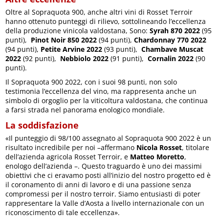
Oltre al Sopraquota 900, anche altri vini di Rosset Terroir
hanno ottenuto punteggi di rilievo, sottolineando l’eccellenza
della produzione vinicola valdostana, Sono:
Syrah 870 2022
(95
punti),
Pinot Noir 850 2022
(94 punti),
Chardonnay 770 2022
(94 punti),
Petite Arvine 2022
(93 punti),
Chambave Muscat
2022
(92 punti),
Nebbiolo 2022
(91 punti),
Cornalin 2022
(90
punti).
Il Sopraquota 900 2022, con i suoi 98 punti, non solo
testimonia l’eccellenza del vino, ma rappresenta anche un
simbolo di orgoglio per la viticoltura valdostana, che continua
a farsi strada nel panorama enologico mondiale.
La soddisfazione
«Il punteggio di 98/100 assegnato al Sopraquota 900 2022 è un
risultato incredibile per noi –affermano
Nicola Rosset
, titolare
dell’azienda agricola Rosset Terroir, e
Matteo Moretto
,
enologo dell’azienda –. Questo traguardo è uno dei massimi
obiettivi che ci eravamo posti all’inizio del nostro progetto ed è
il coronamento di anni di lavoro e di una passione senza
compromessi per il nostro terroir. Siamo entusiasti di poter
rappresentare la Valle d’Aosta a livello internazionale con un
riconoscimento di tale eccellenza».