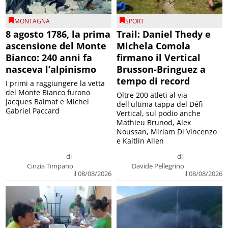
MONTAGNA
SPORT
8 agosto 1786, la prima
Trail: Daniel Thedy e
ascensione del Monte
Michela Comola
Bianco: 240 anni fa
firmano il Vertical
nasceva l’alpinismo
Brusson-Bringuez a
tempo di record
I primi a raggiungere la vetta
del Monte Bianco furono
Oltre 200 atleti al via
Jacques Balmat e Michel
dell'ultima tappa del Défì
Gabriel Paccard
Vertical, sul podio anche
Mathieu Brunod, Alex
Noussan, Miriam Di Vincenzo
e Kaitlin Allen
di
di
Cinzia Timpano
Davide Pellegrino
il 08/08/2026
il 08/08/2026