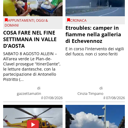
APPUNTAMENTI
,
OGGI &
CRONACA
DOMANI
Etroubles: camper in
COSA FARE NEL FINE
fiamme nella galleria
SETTIMANA IN VALLE
di Echevennoz
D’AOSTA
E in corso l'intervento dei vigili
SABATO 8 AGOSTO ALLEIN –
del fuoco, non ci sono feriti
All’area verde Le Plan-de-
Clavel prosegue “ItinerDante”,
le letture dantesche, con la
partecipazione di Antonello
Pistritto (...
di
di
gazzettamatin
Cinzia Timpano
il 07/08/2026
il 07/08/2026