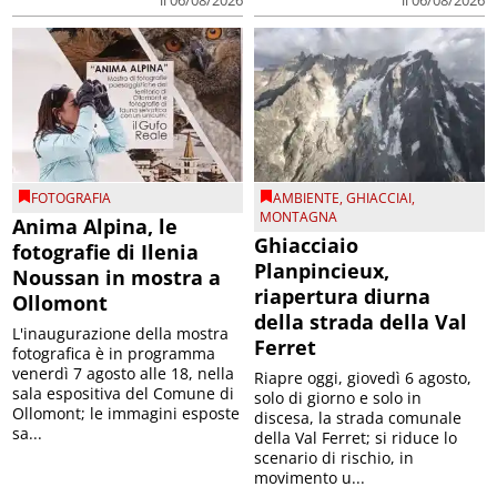
il 06/08/2026
il 06/08/2026
FOTOGRAFIA
AMBIENTE
,
GHIACCIAI
,
MONTAGNA
Anima Alpina, le
Ghiacciaio
fotografie di Ilenia
Planpincieux,
Noussan in mostra a
riapertura diurna
Ollomont
della strada della Val
L'inaugurazione della mostra
Ferret
fotografica è in programma
venerdì 7 agosto alle 18, nella
Riapre oggi, giovedì 6 agosto,
sala espositiva del Comune di
solo di giorno e solo in
Ollomont; le immagini esposte
discesa, la strada comunale
sa...
della Val Ferret; si riduce lo
scenario di rischio, in
movimento u...