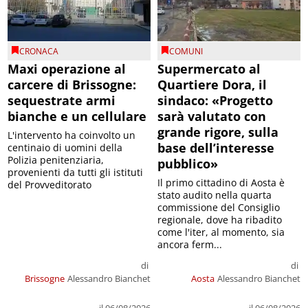
CRONACA
COMUNI
Maxi operazione al
Supermercato al
carcere di Brissogne:
Quartiere Dora, il
sequestrate armi
sindaco: «Progetto
bianche e un cellulare
sarà valutato con
grande rigore, sulla
L'intervento ha coinvolto un
base dell’interesse
centinaio di uomini della
Polizia penitenziaria,
pubblico»
provenienti da tutti gli istituti
Il primo cittadino di Aosta è
del Provveditorato
stato audito nella quarta
commissione del Consiglio
regionale, dove ha ribadito
come l'iter, al momento, sia
ancora ferm...
di
di
Brissogne
Alessandro Bianchet
Aosta
Alessandro Bianchet