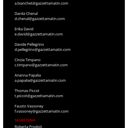
a.bianchet@gazzettamatin.com
Danila Chenal
d.chenal@gazzettamatin.com
Erika David
e.david@gazzettamatin.com
Davide Pellegrino
d.pellegrino@gazzettamatin.com
Cinzia Timpano
c.timpano@gazzettamatin.com
Arianna Papalia
a.papalia@gazzettamatin.com
Thomas Piccot
t.piccot@gazzettamatin.com
Fausto Vassoney
f.vassoney@gazzettamatin.com
SEGRETERIA
Roberta Prodoti