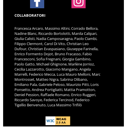
COLLABORATORI
Francesca Arcaro, Massimo Altini, Corrado Bellora,
Nadine Blanc, Riccardo Bortolotti, Manila Calipari,
Giulia Calisti, Nadia Camposaragna, Paolo Ciambi,
Filippo Clermont, Carol Di Vito, Christian Leo
Dufour, Christian Evaspasiano, Giuseppe Farinella,
Enrico Formento Dojot, Bruno Fracasso, Fabio
Francesconi, Sofia Fregnani, Giorgia Gambino,
Paolo Gatto, Michael Ghignone, Marlène Jorrioz,
Cecilia Lazzarotto, Giacomo Mangano, Angela
Marrelli, Federico Mecca, Luca Mauro Melloni, Marc
Montrosset, Matteo Nigra, Sabrina Olibano,
Emiliano Pala, Gabriele Peloso, Maurizio Pitti, Loris
Ponsetto, Andrea Portigliatti, Mattia Pramotton,
Deniel Pession, Raffaele Romano, Enrico Ruggeri,
Riccardo Savoye, Federica Tercinod, Federico
Tigellio Benvenuto, Luca Massimo Trifilò