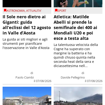
ASTRONOMIA
,
ATTUALITA'
SPORT
Il Sole nero dietro ai
Atletica: Matilde
Giganti: guida
Abelli si prende la
all’eclissi del 12 agosto
semifinale dei 400 ai
in Valle d’Aosta
Mondiali U20 e poi
esce a testa alta
La guida ai siti migliori e agli
strumenti per pianificare
La talentuosa velocista della
l'osservazione in Valle d'Aosta
Cogne ha superato con
margine la batteria e ha
quindi chiuso quinta nella
seconda heat della sera e
diciassettesima nell...
di
di
Paolo Ciambi
Davide Pellegrino
il 07/08/2026
il 07/08/2026